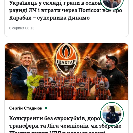
Українець у складі, грали в основному
раунді ЛЧ і втрати через Полісся: все про
Карабах – суперника Динамо
6 серпня 08:13
Сергій Стаднюк
Конкуренти без єврокубків, дорогі
трансфери та Ліга чемпіонів: чи збереже
Шахтар титул УПЛ у новому сезоні