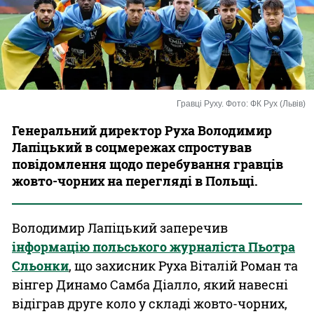
Казино
Гравці Руху. Фото: ФК Рух (Львів)
Генеральний директор Руха Володимир
Лапіцький в соцмережах спростував
повідомлення щодо перебування гравців
жовто-чорних на перегляді в Польщі.
Володимир Лапіцький заперечив
інформацію польського журналіста Пьотра
Сльонки
, що захисник Руха Віталій Роман та
вінгер Динамо Самба Діалло, який навесні
відіграв друге коло у складі жовто-чорних,