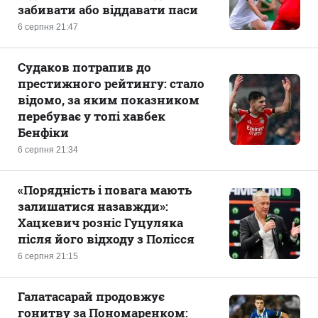
забивати або віддавати паси
6 серпня 21:47
Судаков потрапив до
престижного рейтингу: стало
відомо, за яким показником
перебуває у топі хавбек
Бенфіки
6 серпня 21:34
«Порядність і повага мають
залишатися назавжди»:
Хацкевич розніс Гуцуляка
після його відходу з Полісся
6 серпня 21:15
Галатасарай продовжує
гонитву за Пономаренком: