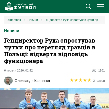
Новини
ukrfootball
новини
Гендиректор Руха спростував чутки про перегляд гравців в Польщі: відверта відповідь функціонера
Новини
Збірна
Гендиректор Руха спростував
Єврокубки
чутки про перегляд гравців в
Польщі: відверта відповідь
УПЛ
функціонера
1 ліга
6 червня 2026, 01:42
1161
★
★
★
★
★
★
★
★
★
★
Олександр Карпенко
2 голоси
2 ліга
Різне
Букмекери