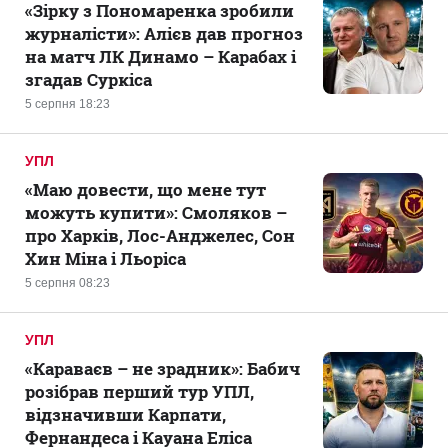
«Зірку з Пономаренка зробили
журналісти»: Алієв дав прогноз
на матч ЛК Динамо – Карабах і
згадав Суркіса
5 серпня 18:23
УПЛ
«Маю довести, що мене тут
можуть купити»: Смоляков –
про Харків, Лос-Анджелес, Сон
Хин Міна і Льоріса
5 серпня 08:23
УПЛ
«Караваєв – не зрадник»: Бабич
розібрав перший тур УПЛ,
відзначивши Карпати,
Фернандеса і Кауана Еліса