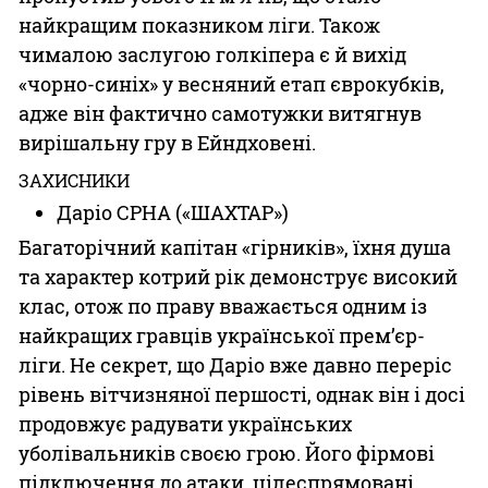
найкращим показником ліги. Також
чималою заслугою голкіпера є й вихід
«чорно-синіх» у весняний етап єврокубків,
адже він фактично самотужки витягнув
вирішальну гру в Ейндховені.
ЗАХИСНИКИ
Даріо СРНА («ШАХТАР»)
Багаторічний капітан «гірників», їхня душа
та характер котрий рік демонструє високий
клас, отож по праву вважається одним із
найкращих гравців української прем’єр-
ліги. Не секрет, що Даріо вже давно переріс
рівень вітчизняної першості, однак він і досі
продовжує радувати українських
уболівальників своєю грою. Його фірмові
підключення до атаки, цілеспрямовані