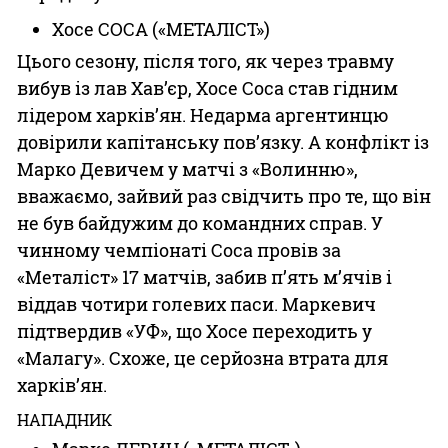
Хосе СОСА («МЕТАЛІСТ»)
Цього сезону, після того, як через травму
вибув із лав Хав’єр, Хосе Соса став гідним
лідером харків’ян. Недарма аргентинцю
довірили капітанську пов’язку. А конфлікт із
Марко Девичем у матчі з «Волинню»,
вважаємо, зайвий раз свідчить про те, що він
не був байдужим до командних справ. У
чинному чемпіонаті Соса провів за
«Металіст» 17 матчів, забив п’ять м’ячів і
віддав чотири голевих паси. Маркевич
підтвердив «УФ», що Хосе переходить у
«Малагу». Схоже, це серйозна втрата для
харків’ян.
НАПАДНИК