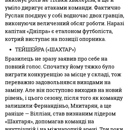
уміло диригує атаками команди. Фактично
Руслан поєднує у собі водночас двох гравців,
виконуючи величезний обсяг роботи. Наразі
капітан «Дніпра» є еталоном футболіста,
котрий виступає на позиції опорника.
ТЕЙШЕЙРА («ШАХТАР»)
Бразилець не зразу заявив про себе на
повний голос. Спочатку йому тяжко було
виграти конкуренцію за місце у складі, тож
переважно задовольнявся виходами на
заміну. Але він поступово виходив на новий
рівень, і цього сезону, після того як команду
залишили Фернандіньо, Мхитарян, а ще
раніше — Вілліан, став визнаним лідером
«Шахтаря», допомагав команді на
внутрішній і на міжнародній арені. Три роки