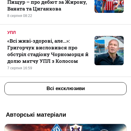
Пищур – про дебют за Жирону,
Ваната та Циганкова
8 серпня 08:22
УПЛ
«Всі живі-здорові, але...»:
Григорчук висловився про
обстріл стадіону Чорноморця й
долю матчу УПЛ з Колосом
7 серпня 16:59
Всі ексклюзиви
Авторські матеріали