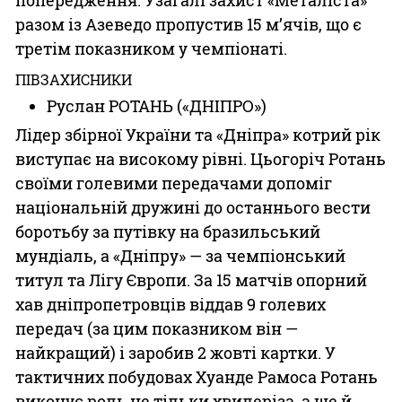
разом із Азеведо пропустив 15 м’ячів, що є
третім показником у чемпіонаті.
ПІВЗАХИСНИКИ
Руслан РОТАНЬ («ДНІПРО»)
Лідер збірної України та «Дніпра» котрий рік
виступає на високому рівні. Цьогоріч Ротань
своїми голевими передачами допоміг
національній дружині до останнього вести
боротьбу за путівку на бразильський
мундіаль, а «Дніпру» — за чемпіонський
титул та Лігу Європи. За 15 матчів опорний
хав дніпропетровців віддав 9 голевих
передач (за цим показником він —
найкращий) і заробив 2 жовті картки. У
тактичних побудовах Хуанде Рамоса Ротань
виконує роль не тільки хвилеріза, а ще й