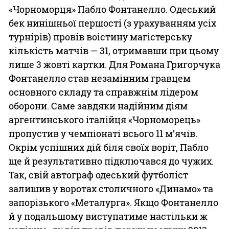
«Чорноморця» Пабло Фонтанелло. Одеський
бек нинішньої першості (з урахуванням усіх
турнірів) провів воістину магістерську
кількість матчів — 31, отримавши при цьому
лише 3 жовті картки. Для Романа Григорчука
Фонтанелло став незамінним гравцем
основного складу та справжнім лідером
оборони. Саме завдяки надійним діям
аргентинського італійця «Чорноморець»
пропустив у чемпіонаті всього 11 м’ячів.
Окрім успішних дій біля своїх воріт, Пабло
ще й результативно підключався до чужих.
Так, свій автограф одеський футболіст
залишив у воротах столичного «Динамо» та
запорізького «Металурга». Якщо Фонтанелло
й у подальшому виступатиме настільки ж