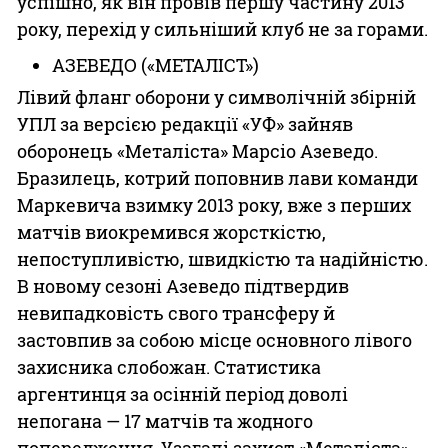
успішно, як він провів першу частину 2013
року, перехід у сильніший клуб не за горами.
АЗЕВЕДО («МЕТАЛІСТ»)
Лівий фланг оборони у символічній збірній
УПЛ за версією редакції «УФ» зайняв
оборонець «Металіста» Марсіо Азеведо.
Бразилець, котрий поповнив лави команди
Маркевича взимку 2013 року, вже з перших
матчів виокремився жорсткістю,
непоступливістю, швидкістю та надійністю.
В новому сезоні Азеведо підтвердив
невипадковість свого трансферу й
застовпив за собою місце основного лівого
захисника слобожан. Статистика
аргентинця за осінній період доволі
непогана — 17 матчів та жодного
попередження. Узагалі захист «Металіста»