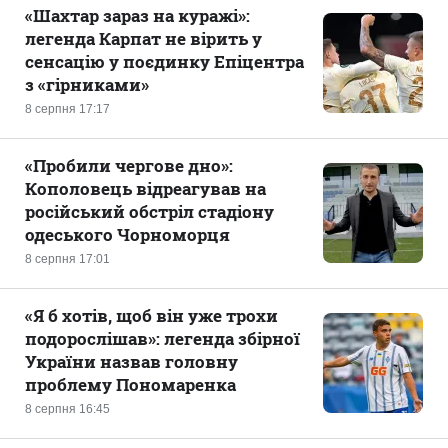
«Шахтар зараз на куражі»:
легенда Карпат не вірить у
сенсацію у поєдинку Епіцентра
з «гірниками»
8 серпня 17:17
«Пробили чергове дно»:
Кополовець відреагував на
російський обстріл стадіону
одеського Чорноморця
8 серпня 17:01
«Я б хотів, щоб він уже трохи
подорослішав»: легенда збірної
України назвав головну
проблему Пономаренка
8 серпня 16:45