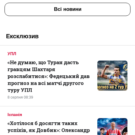
Всі новини
Ексклюзив
УПЛ
«Не думаю, що Туран дасть
гравцям Шахтаря
розслабитися»: Федецький дав
прогноз на всі матчі другого
туру УПЛ
8 серпня 08:39
Іспанія
«Хотілося б досягти таких
успіхів, як Довбик»: Олександр