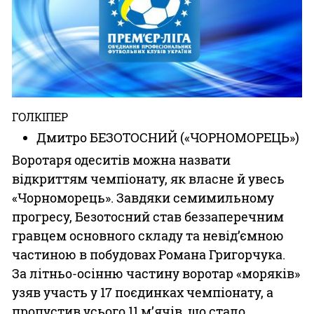
Казино
ГОЛКІПЕР
Дмитро БЕЗОТОСНИЙ («ЧОРНОМОРЕЦЬ»)
Воротаря одеситів можна назвати
відкриттям чемпіонату, як власне й увесь
«Чорноморець». Завдяки семимильному
прогресу, Безотосний став беззаперечним
гравцем основного складу та невід’ємною
частиною в побудовах Романа Григорчука.
За літньо-осінню частину воротар «моряків»
узяв участь у 17 поєдинках чемпіонату, а
пропустив усього 11 м’ячів, що стало