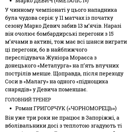
Марко ДЕВИЧ («МЕТАЛІСТ»)
У чинному чемпіонаті у цього нападника
була чудова серія: у 11 матчах із початку
сезону Марко Девич забив 13 м’ячів. Наразі
він очолює бомбардирські перегони з 15
м’ячами в активі, тож має всі шанси виграти
ці перегони, бо в найближчого
переслідувача Жуніора Мораєса з
донецького «Металурга» на п’ять влучних
пострілів менше. Щоправда, після переходу
Соси в «Малагу» на одного «піднощика
снарядів» у Девича поменшає.
ГОЛОВНИЙ ТРЕНЕР
Роман ГРИГОРЧУК («ЧОРНОМОРЕЦЬ»)
Він уже три роки не працює в Запоріжжі, а
вболівальники досі з теп­лотою згадують ті