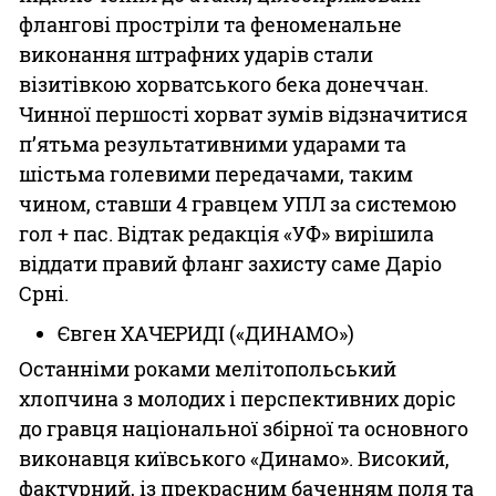
флангові простріли та феноменальне
виконання штрафних ударів стали
візитівкою хорватського бека донеччан.
Чинної першості хорват зумів відзначитися
п’ятьма результативними ударами та
шістьма голевими передачами, таким
чином, ставши 4 гравцем УПЛ за системою
гол + пас. Відтак редакція «УФ» вирішила
віддати правий фланг захисту саме Даріо
Срні.
Євген ХАЧЕРИДІ («ДИНАМО»)
Останніми роками мелітопольський
хлопчина з молодих і перспективних доріс
до гравця національної збірної та основного
виконавця київського «Динамо». Високий,
фактурний, із прекрасним баченням поля та