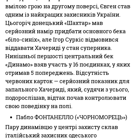
вмілою грою на другому поверсі, Євген став
одним із найкращих захисників України.
Цьогоріч донецький «Шахтар» мав
серйозний намір придбати основного бека
«біло-синіх», але Ігор Суркіс відмовився
віддавати Хачериді у стан суперника.
Нинішньої першості центральний бек
«Динамо» взяв участь у 16 поєдинках, у яких
отримав 5 попереджень. Відсутність
червоних карток — серйозний показник для
запального Хачериді, який, судячи з усього,
подорослішав, відтак почав контролювати
свою поведінку на полі.
Пабло ФОНТАНЕЛЛО («ЧОРНОМОРЕЦЬ»)
Пару динамівцю у центрі захисту склав
італійський захисник одеського