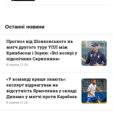
Останні новини
Прогноз від Шовковського на
матч другого туру УПЛ між
Кривбасом і Зорею: «Всі козирі у
підопічних Скрипника»
8 серпня 17:29
«У команді краще знають»:
експерт відреагував на
відсутність Ярмоленка у складі
Динамо у матчі проти Карабаха
8 серпня 17:26