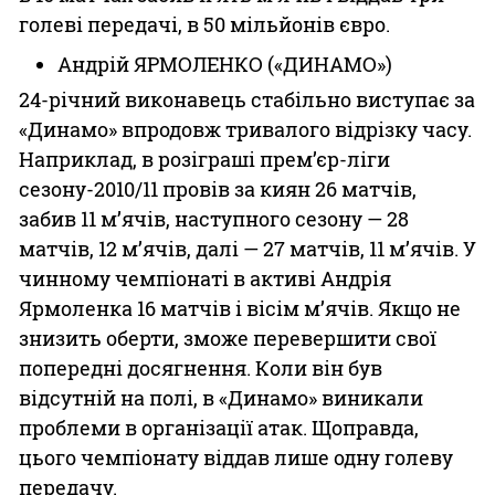
голеві передачі, в 50 мільйонів євро.
Андрій ЯРМОЛЕНКО («ДИНАМО»)
24-річний виконавець стабільно виступає за
«Динамо» впродовж тривалого відрізку часу.
Наприк­лад, в розіграші прем’єр-ліги
сезону-2010/11 провів за киян 26 матчів,
забив 11 м’ячів, наступного сезону — 28
матчів, 12 м’ячів, далі — 27 матчів, 11 м’ячів. У
чинному чемпіонаті в активі Андрія
Ярмоленка 16 матчів і вісім м’ячів. Якщо не
знизить оберти, зможе перевершити свої
попередні досягнення. Коли він був
відсутній на полі, в «Динамо» виникали
проблеми в організації атак. Щоправда,
цього чемпіонату віддав лише одну голеву
передачу.