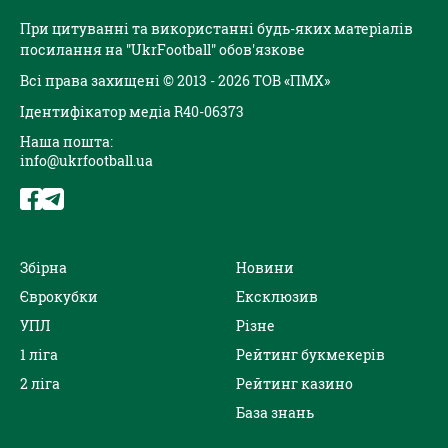
При цитуванні та використанні будь-яких матеріалів
посилання на "UkrFootball" обов'язкове
Всі права захищені © 2013 - 2026 ТОВ «ПМХ»
Ідентифікатор медіа R40-06373
Наша пошта:
info@ukrfootball.ua
Збірна
Новини
Єврокубки
Ексклюзив
УПЛ
Різне
1 ліга
Рейтинг букмекерів
2 ліга
Рейтинг казино
База знань