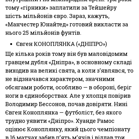
тому «гірники» заплатили за Тейшейру
шість мільйонів євро. Зараз, кажуть,
«Манчестер Юнайтед» готовий викласти за
нього 25 мільйонів фунтів.
Євген КОНОПЛЯНКА («ДНІПРО»)
Ще кілька років тому він був маловідомим
гравцем дубля «Дніп­ра», в основному складі
виходив на великі свята, а коли з’являвся, то
не відзначався характером, значними
обсягами роботи, особ­ливо — в обороні, беріг
ноги в єдиноборствах. Але у хлопця повірив
Володимир Бессонов, почав довіряти. Нині
Євген Коноплянка — футболіст, без якого
трудно уявити «Дніпро». Хуанде Рамос
оцінює Коноплянку, який цього чемпіонату
в 16 матчах забив п’ять м’ячів і віддав три