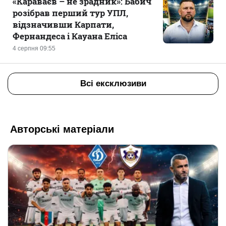
«Караваєв – не зрадник»: Бабич
розібрав перший тур УПЛ,
відзначивши Карпати,
Фернандеса і Кауана Еліса
4 серпня 09:55
Всі ексклюзиви
Авторські матеріали