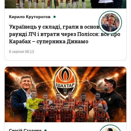
Кирило Круторогов
Українець у складі, грали в основному
раунді ЛЧ і втрати через Полісся: все про
Карабах – суперника Динамо
6 серпня 08:13
Сергій Стаднюк