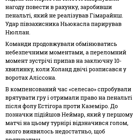
нагоду повести в рахунку, заробивши
пенальті, який не реалізував Гімарайнш.
Удар півзахисника Ньюкасла парирував
Нюллан.
Команди продовжували обмінюватись
небезпечними моментами, а переломний
момент зустрічі припав на заключну 10-
хвилинку, коли Холанд двічі розписався у
воротах Аліссона.
В компенсований час «селесао» спробували
врятувати гру і отримали право на пенальті
після фолу Естігора проти Каземіро. До
позначки підійшов Неймар, який у першому
матчі на цьому турнірі відзначився голом,
якого виявилось недостатньо, щоб
врятуватись.