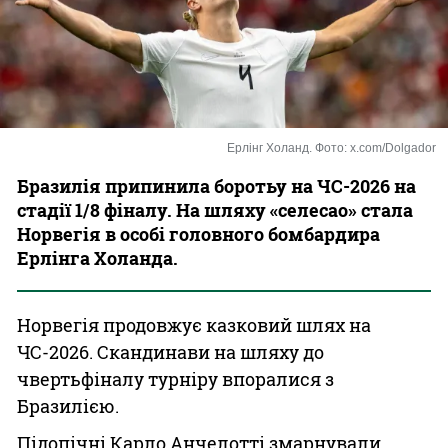
Казино
Ерлінг Холанд. Фото: x.com/Dolgador
Бразилія припинила боротьу на ЧС-2026 на
стадії 1/8 фіналу. На шляху «селесао» стала
Норвегія в особі головного бомбардира
Ерлінга Холанда.
Норвегія продовжує казковий шлях на
ЧС-2026. Скандинави на шляху до
чвертьфіналу турніру впоралися з
Бразилією.
Підопічні Карло Анчелотті змарнували