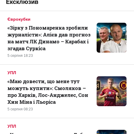
Ексклюзив
Єврокубки
«Зірку з Пономаренка зробили
журналісти»: Алієв дав прогноз
на матч ЛК Динамо – Карабах і
згадав Суркіса
5 серпня 18:23
УПЛ
«Маю довести, що мене тут
можуть купити»: Смоляков –
про Харків, Лос-Анджелес, Сон
Хин Міна і Льоріса
5 серпня 08:23
УПЛ