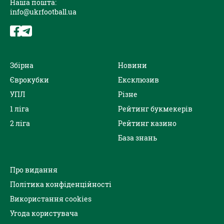
Наша пошта:
info@ukrfootball.ua
Збірна
Новини
Єврокубки
Ексклюзив
УПЛ
Різне
1 ліга
Рейтинг букмекерів
2 ліга
Рейтинг казино
База знань
Про видання
Політика конфіденційності
Використання cookies
Угода користувача