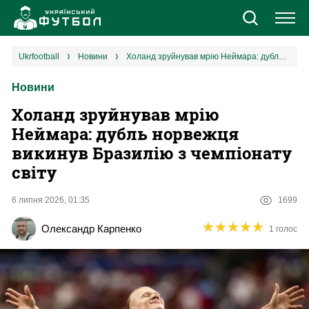
Новини
ukrfootball
новини
Холанд зруйнував мрію Неймара: дубль норвежця викинув Бразилію з чемпіонату світу
Новини
Збірна
Холанд зруйнував мрію
Єврокубки
Неймара: дубль норвежця
викинув Бразилію з чемпіонату
УПЛ
світу
1 ліга
6 липня 2026, 01:35
1699
★
★
★
★
★
★
★
★
★
★
Олександр Карпенко
1 голос
2 ліга
Різне
Букмекери