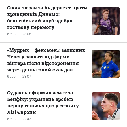
Сікан зіграв за Андерлехт проти
кривдників Динамо:
бельгійський клуб здобув
гостьову перемогу
6 серпня 23:08
«Мудрик – феномен»: захисник
Челсі у захваті від форми
вінгера після відсторонення
через допінговий скандал
6 серпня 23:07
Судаков оформив асист за
Бенфіку: українець зробив
першу гольову дію у сезоні у
Лізі Європи
6 серпня 22:43