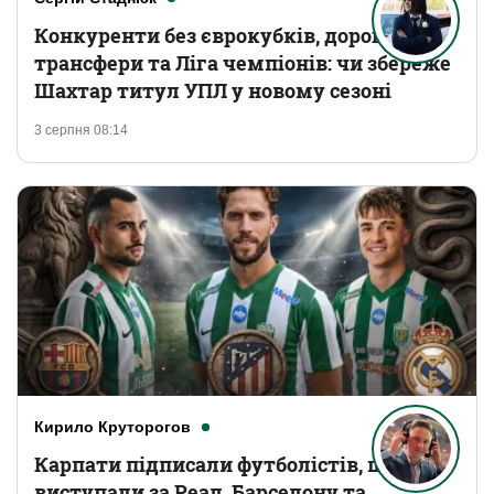
Конкуренти без єврокубків, дорогі
трансфери та Ліга чемпіонів: чи збереже
Шахтар титул УПЛ у новому сезоні
3 серпня 08:14
Кирило Круторогов
Карпати підписали футболістів, що
виступали за Реал, Барселону та