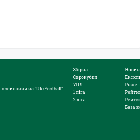
Збірна
Новин
Єврокубки
Екскл
УПЛ
Різне
 посилання на "UkrFootball"
1 ліга
Рейти
2 ліга
Рейти
База з