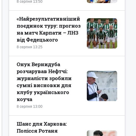
8 серпня 13:50
«Найрезультативніший
поєдинок туру: прогноз
на матч Карпати – ЛНЗ
від Федецького
8 серпня 13:25
Онук Вернидуба
розчарував Нефтчі:
журналісти зробили
сумні висновки для
клубу українського
коуча
8 серпня 13:00
Шанс для Харкова:
Полісся Ротаня