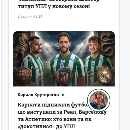
титул УПЛ у новому сезоні
3 серпня 08:14
Кирило Круторогов
Карпати підписали футболістів,
що виступали за Реал, Барселону
та Атлетико: хто вони та як
«докотилися» до УПЛ