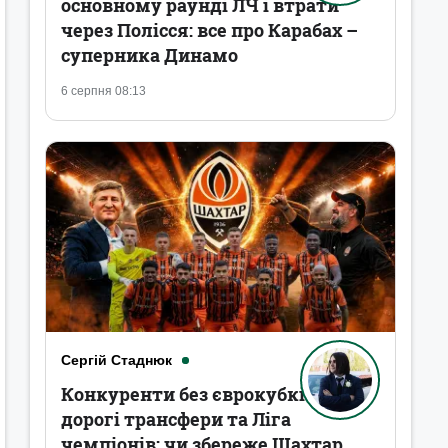
основному раунді ЛЧ і втрати
через Полісся: все про Карабах –
суперника Динамо
6 серпня 08:13
Сергій Стаднюк
Конкуренти без єврокубків,
дорогі трансфери та Ліга
чемпіонів: чи збереже Шахтар