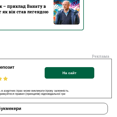
к – приклад Ванату в
т як він став легендою
Реклама
депозит
На сайт
 в азартних іграх може викликати ігрову залежність.
римуйтеся правил (принципів) відповідальної гри
букмекери