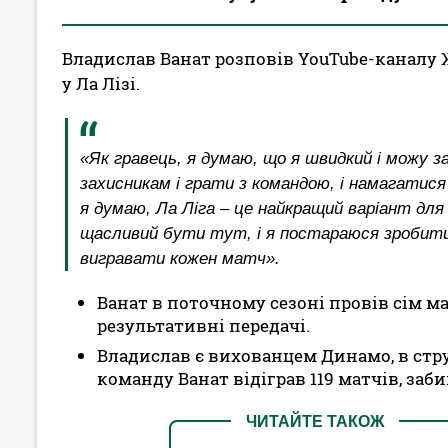
Владислав Ванат розповів YouTube-каналу 
у Ла Лізі.
«Як гравець, я думаю, що я швидкий і можу 
захисникам і грати з командою, і намагатися
я думаю, Ла Ліга – це найкращий варіант д
щасливий бути тут, і я постараюся зробит
вигравати кожен матч».
Ванат в поточному сезоні провів сім мат
результативні передачі.
Владислав є вихованцем Динамо, в струк
команду Ванат відіграв 119 матчів, забив
ЧИТАЙТЕ ТАКОЖ