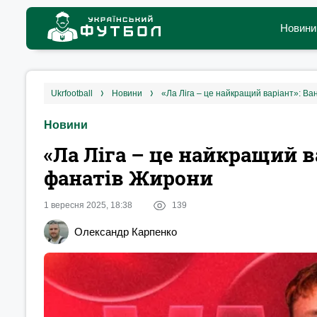
Новини
ukrfootball
новини
«Ла Ліга – це найкращий варіант»: В
Новини
«Ла Ліга – це найкращий в
фанатів Жирони
1 вересня 2025, 18:38
139
Олександр Карпенко