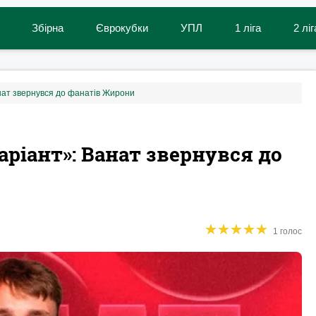
Збірна
Єврокубки
УПЛ
1 ліга
2 ліг
анат звернувся до фанатів Жирони
аріант»: Ванат звернувся до
★
★
★
★
★
★
★
★
★
★
1 голос