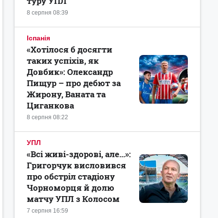
туру УПЛ
8 серпня 08:39
Іспанія
«Хотілося б досягти
таких успіхів, як
Довбик»: Олександр
Пищур – про дебют за
Жирону, Ваната та
Циганкова
8 серпня 08:22
УПЛ
«Всі живі-здорові, але...»:
Григорчук висловився
про обстріл стадіону
Чорноморця й долю
матчу УПЛ з Колосом
7 серпня 16:59