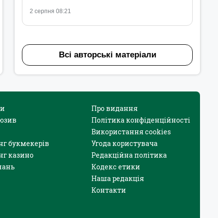
2 серпня 08:21
Всі авторські матеріали
и
Про видання
юзив
Політика конфіденційності
Використання cookies
нг букмекерів
Угода користувача
нг казино
Редакційна політика
нань
Кодекс етики
Наша редакція
Контакти