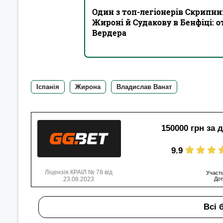
Один з топ-легіонерів Скрипни
Жироні й Судакову в Бенфіці: о
Вердера
Іспанія
Жирона
Владислав Ванат
150000 грн за 
9.9
Ліцензія КРАІЛ № 78 від
Участь
23.08.2023
Дот
Всі 