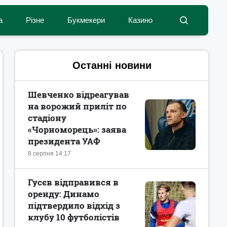
а
Різне
Букмекери
Казино
Останні новини
Шевченко відреагував
на ворожий приліт по
стадіону
«Чорноморець»: заява
президента УАФ
8 серпня 14:17
Гусєв відправився в
оренду: Динамо
підтвердило відхід з
клубу 10 футболістів