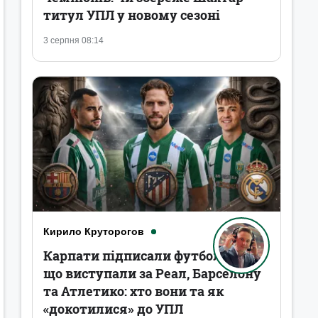
титул УПЛ у новому сезоні
3 серпня 08:14
Кирило Круторогов
Карпати підписали футболістів,
що виступали за Реал, Барселону
та Атлетико: хто вони та як
«докотилися» до УПЛ