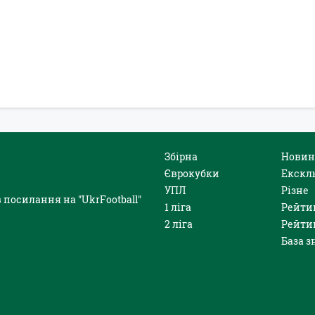
Збірна
Новин
Єврокубки
Екскл
УПЛ
Різне
 посилання на "UkrFootball"
1 ліга
Рейти
2 ліга
Рейти
База з