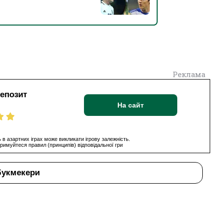
Реклама
депозит
На сайт
 в азартних іграх може викликати ігрову залежність.
римуйтеся правил (принципів) відповідальної гри
букмекери