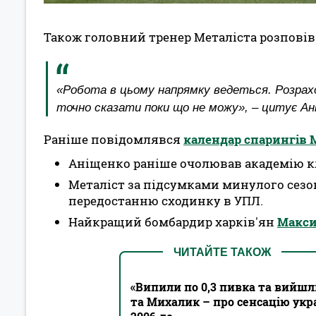
Також головний тренер Металіста розповів
«Робота в цьому напрямку ведеться. Розрахов
точно сказати поки що не можу», – цитує Ан
Раніше повідомлявся
календар спарингів М
Аніщенко раніше очолював академію кл
Металіст за підсумками минулого сезо
передостанню сходинку в УПЛ.
Найкращий бомбардир харків'ян
Макси
ЧИТАЙТЕ ТАКОЖ
«Випили по 0,3 пивка та вийшл
та Михалик – про сенсацію укр