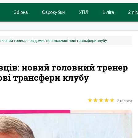
Збірна
Єврокубки
УПЛ
1 ліга
2 ліг
головний тренер повідомив про можливі нові трансфери клубу
вців: новий головний тренер
ві трансфери клубу
★
★
★
★
★
★
★
★
★
★
2 голоси