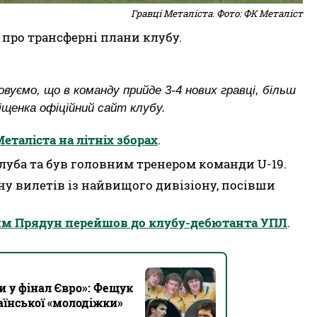
Гравці Металіста. Фото: ФК Металіст
 про трансферні плани клубу.
уємо, що в команду прийде 3-4 нових гравці, більш
іщенка офіційний сайт клубу.
еталіста на літніх зборах
.
уба та був головним тренером команди U-19.
ну вилетів із найвищого дивізіону, посівши
м Прядун перейшов до клубу-дебютанта УПЛ
.
и у фінал Євро»: Фещук
аїнської «молодіжки»