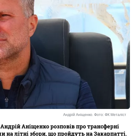
Андрій Аніщенко. Фото: ФК Металіст
 Андрій Аніщенко розповів про трансферні
 на літні збори, що пройдуть на Закарпатті.