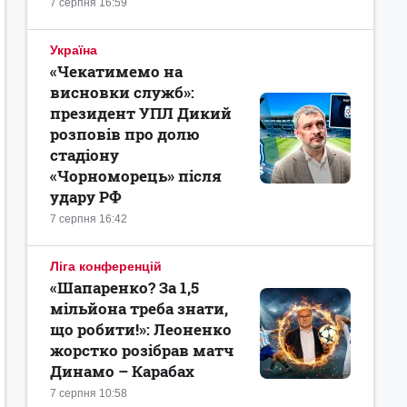
7 серпня 16:59
Україна
«Чекатимемо на
висновки служб»:
президент УПЛ Дикий
розповів про долю
стадіону
«Чорноморець» після
удару РФ
7 серпня 16:42
Ліга конференцій
«Шапаренко? За 1,5
мільйона треба знати,
що робити!»: Леоненко
жорстко розібрав матч
Динамо – Карабах
7 серпня 10:58