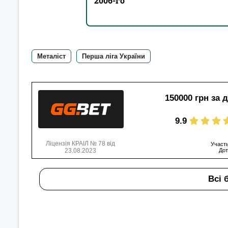
2006-го
Металіст
Перша ліга України
150000 грн за 
9.9
Ліцензія КРАІЛ № 78 від
Участь
23.08.2023
Дот
Всі 