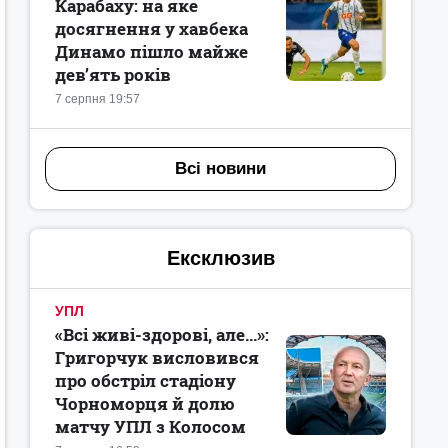
Карабаху: на яке
досягнення у хавбека
Динамо пішло майже
дев’ять років
7 серпня 19:57
Всі новини
Ексклюзив
УПЛ
«Всі живі-здорові, але...»:
Григорчук висловився
про обстріл стадіону
Чорноморця й долю
матчу УПЛ з Колосом