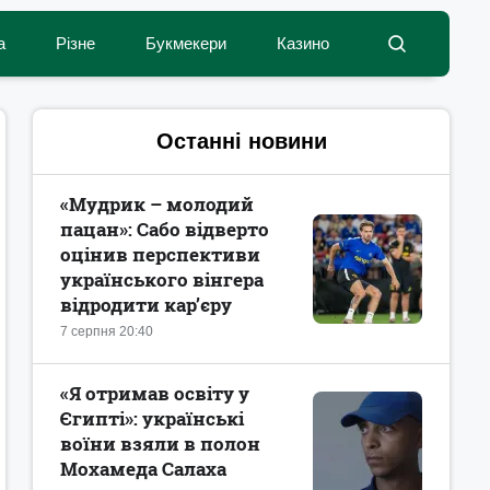
а
Різне
Букмекери
Казино
Останні новини
«Мудрик – молодий
пацан»: Сабо відверто
оцінив перспективи
українського вінгера
відродити кар’єру
7 серпня 20:40
«Я отримав освіту у
Єгипті»: українські
воїни взяли в полон
Мохамеда Салаха