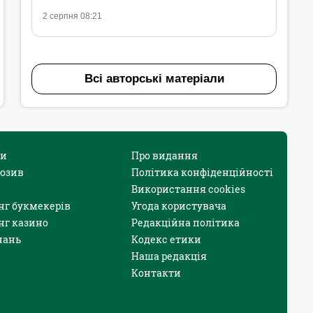
2 серпня 08:21
Всі авторські матеріали
и
Про видання
юзив
Політика конфіденційності
Використання cookies
нг букмекерів
Угода користувача
нг казино
Редакційна політика
нань
Кодекс етики
Наша редакція
Контакти