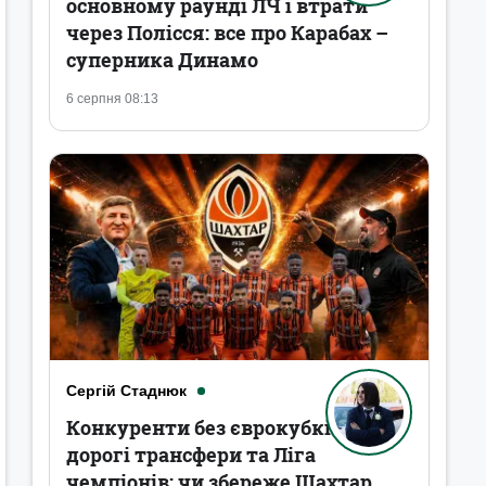
основному раунді ЛЧ і втрати
через Полісся: все про Карабах –
суперника Динамо
6 серпня 08:13
Сергій Стаднюк
Конкуренти без єврокубків,
дорогі трансфери та Ліга
чемпіонів: чи збереже Шахтар