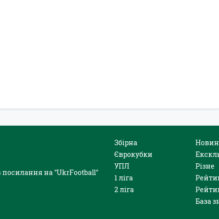
Збірна
Новин
Єврокубки
Екскл
УПЛ
Різне
 посилання на "UkrFootball"
1 ліга
Рейти
2 ліга
Рейти
База з