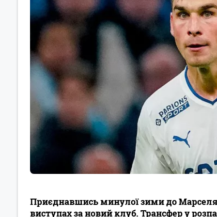
Приєднавшись минулої зими до Марселя,
виступах за новий клуб. Трансфер у розпа