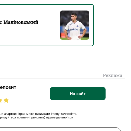
к: Маліновський
Реклама
депозит
На сайт
 в азартних іграх може викликати ігрову залежність.
римуйтеся правил (принципів) відповідальної гри