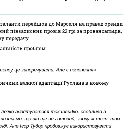
 Аталанти перейшов до Марселя на правах оренди
ний півзахисник провів 22 грі за провансальців,
ву передачу.
наявність проблем.
 сенсу це заперечувати. Але є пояснення»
ричини важкої адаптації Руслана в новому
ає легко адаптуватися так швидко, особливо в
 визнаємо, що він ще не готовий, знову ж таки, тим
манді. Але Ігор Тудор продовжує використовувати