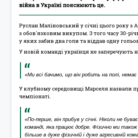
війна в Україні пояснюють це.
Руслан Маліновський у січні цього року з
з обов'язковим викупом. З того часу 30-річ
у яких забив два голи та віддав одну гольо
У новій команді українця не заперечують 
«Ми всі бачимо, що він робить на полі, немає
У клубному середовищі Марселя назвали п
чемпіонаті.
«По-перше, він прибув у січні. Ніколи не був
команді, яка працює добре. Фізично ми також
більше в дуже фізичній і дуже агресивній ко