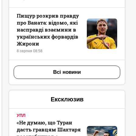
Пищур розкрив правду
про Ваната: відомо, які
насправді взаємини в
українських форвардів
Жирони
8 серпня 08:58
Всі новини
Ексклюзив
УПЛ
«Не думаю, що Туран
дасть гравцям Шахтаря