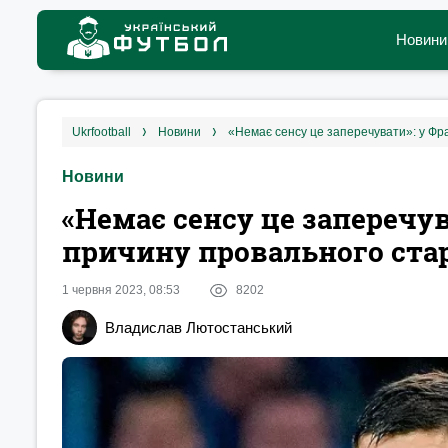
Новини
ukrfootball
новини
«Немає сенсу це заперечувати»: у Фра
Новини
«Немає сенсу це заперечув
причину провального стар
1 червня 2023, 08:53
8202
Владислав Лютостанський