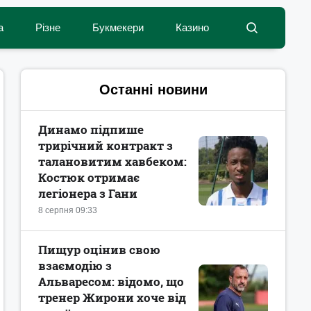
а
Різне
Букмекери
Казино
Останні новини
Динамо підпише
трирічний контракт з
талановитим хавбеком:
Костюк отримає
легіонера з Гани
8 серпня 09:33
Пищур оцінив свою
взаємодію з
Альваресом: відомо, що
тренер Жирони хоче від