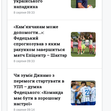
українського
нападника
8 серпня 09:33
«Кам’янчанам може
допомогти...»:
Федецький
спрогнозував з яким
рахунком завершиться
матч Епіцентр – Шахтар
8 серпня 09:33
Чи зуміє Динамо з
перемоги стартувати в
УПЛ – думка
Федецького: «Команда
має бути в хорошому
настрої»
8 серпня 09:14