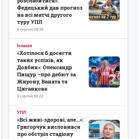
розслабитися»:
Федецький дав прогноз
на всі матчі другого
туру УПЛ
8 серпня 08:39
Іспанія
«Хотілося б досягти
таких успіхів, як
Довбик»: Олександр
Пищур –про дебют за
Жирону, Ваната та
Циганкова
8 серпня 08:22
УПЛ
«Всі живі-здорові, але...»:
Григорчук висловився
про обстріл стадіону