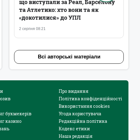
що виступали за Реал, Барселону
та Атлетико: хто вони та як
«докотилися» до УПЛ
2 серпня 08:21
Всі авторські матеріали
и
Про видання
юзив
Політика конфіденційності
Використання cookies
нг букмекерів
Угода користувача
нг казино
Редакційна політика
нань
Кодекс етики
Наша редакція