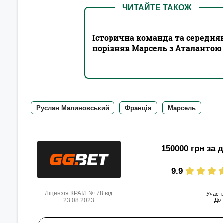
ЧИТАЙТЕ ТАКОЖ
Історична команда та середня
порівняв Марсель з Аталантою
Руслан Малиновський
Франція
Марсель
150000 грн за 
9.9
Ліцензія КРАІЛ № 78 від
Участь
23.08.2023
Дот