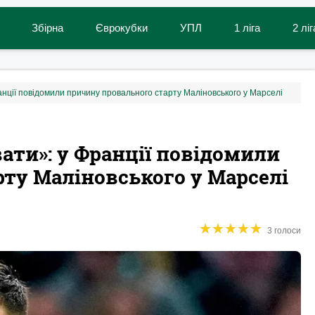
Збірна
Єврокубки
УПЛ
1 ліга
2 ліг
нції повідомили причину провального старту Маліновського у Марселі
ати»: у Франції повідомили
ту Маліновського у Марселі
★
★
★
★
★
★
★
★
★
★
3 голоси