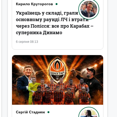
Кирило Круторогов
Українець у складі, грали в
основному раунді ЛЧ і втрати
через Полісся: все про Карабах –
суперника Динамо
6 серпня 08:13
Сергій Стаднюк