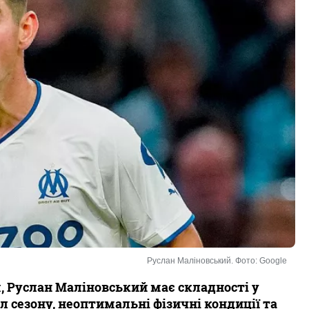
Руслан Маліновський. Фото: Google
 Руслан Маліновський має складності у
л сезону, неоптимальні фізичні кондиції та