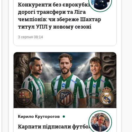
Конкуренти без єврокубків,
дорогі трансфери та Ліга
чемпіонів: чи збереже Шахтар
титул УПЛ у новому сезоні
3 серпня 08:14
Кирило Круторогов
Карпати підписали футболістів,