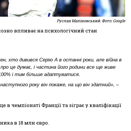
Руслан Маліновський. Фото: Google
рйозно впливає на психологічний стан
ен, хто дивився Серію А в останні роки, але війна в
о про це думає, і частина його родини все ще живе
100% і тим більше адаптуватися.
наступного року він покаже, на що він здатний», –
е в чемпіонаті Франції та зіграє у кваліфікації
ника в 18 млн євро.