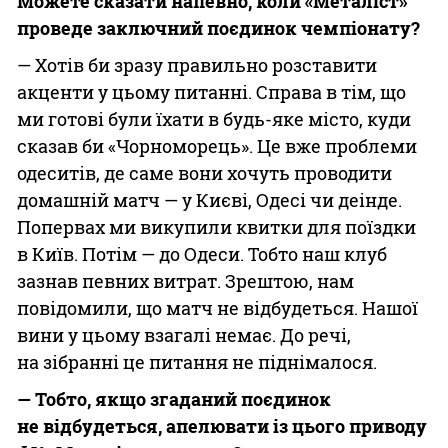
Можете сказати напевно, коли «Металіст»
проведе
заключний поєдинок чемпіонату?
— Хотів би зразу правильно розставити
акценти у цьому питанні. Справа в тім, що
ми готові були їхати в будь-яке місто, куди
сказав би «Чорноморець». Це вже проблеми
одеситів, де саме вони хочуть проводити
домашній матч — у Києві, Одесі чи деінде.
Попервах ми викупили квитки для поїздки
в Київ. Потім — до Одеси. Тобто наш клуб
зазнав певних витрат. Зрештою, нам
повідомили, що матч не відбудеться. Нашої
вини у цьому взагалі немає. До речі,
на зібранні це питання не піднімалося.
— Тобто, якщо згаданий поєдинок
не відбудеться,
апелювати із цього приводу