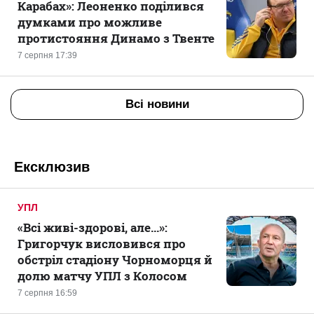
Карабах»: Леоненко поділився
думками про можливе
протистояння Динамо з Твенте
7 серпня 17:39
Всі новини
Ексклюзив
УПЛ
«Всі живі-здорові, але...»:
Григорчук висловився про
обстріл стадіону Чорноморця й
долю матчу УПЛ з Колосом
7 серпня 16:59