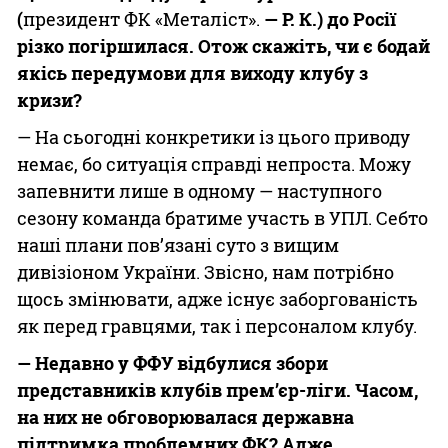
(
президент ФК «Металіст».
— Р. К.) до
Росії
різко погіршилася. Отож скажіть, чи є бодай
якісь перед­умови
для виходу клубу з
кризи?
— На сьогодні конкретики із цього приводу
немає, бо ситуація справді непроста. Можу
запевнити лише в одному — наступного
сезону команда братиме участь в УПЛ. Себто
наші плани пов’язані суто з вищим
дивізіоном України. Звісно, нам потрібно
щось змінювати, адже існує заборгованість
як перед гравцями, так і персоналом клубу.
— Недавно у ФФУ відбулися збори
представників
клубів прем’єр-ліги. Часом,
на них не обговорювалася державна
підтримка проблемних
ФК? Адже