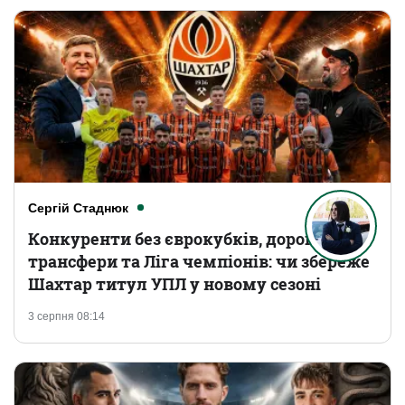
Сергій Стаднюк
Конкуренти без єврокубків, дорогі
трансфери та Ліга чемпіонів: чи збереже
Шахтар титул УПЛ у новому сезоні
3 серпня 08:14