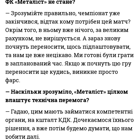
ФК «Металіст» не стане?
— Зрозумійте правильно, чемпіонат уже
закінчився, відтак кому потрібен цей матч?
Окрім того, в ньому вже нічого, за великим
рахунком, не вирішується. А зараз знову
почнуть переносити, щось підлаштовувати,
та нам це вже нецікаво. Ми готові були грати
в запланований час. Якщо ж почнуть цю гру
переносити ще кудись, виникне просто
фарс.
—
Наскільки зрозуміло, «Металіст» цілком
влаштує технічна перемога?
— Гадаю, цим мають займатися компетентні
органи, на кшталт КДК. Дочекаємося їхнього
рішення, а вже потім будемо думати, що нам
робити далі.