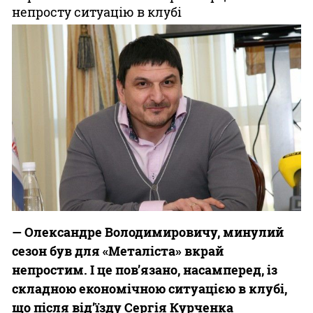
непросту ситуацію в клубі
Казино
— Олександре Володимировичу, минулий
сезон був для «Металіста» вкрай
непростим. І це
пов’язано, насамперед, із
складною економічною ситуацією в клубі,
що після
від’їзду Сергія Курченка