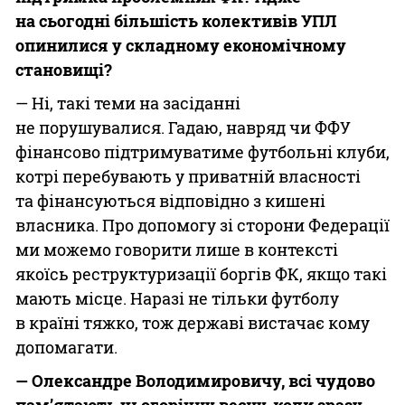
на сьогодні більшість колективів УПЛ
опинилися у складному
економічному
становищі?
— Ні, такі теми на засіданні
не порушувалися. Гадаю, навряд чи ФФУ
фінансово підтримуватиме футбольні клуби,
котрі перебувають у приватній власності
та фінансуються відповідно з кишені
власника. Про допомогу зі сторони Федерації
ми можемо говорити лише в контексті
якоїсь реструктуризації боргів ФК, якщо такі
мають місце. Наразі не тільки футболу
в країні тяжко, тож державі вистачає кому
допомагати.
—
Олександре Володимировичу, всі чудово
пам’ятають цьогорічну весну, коли зразу