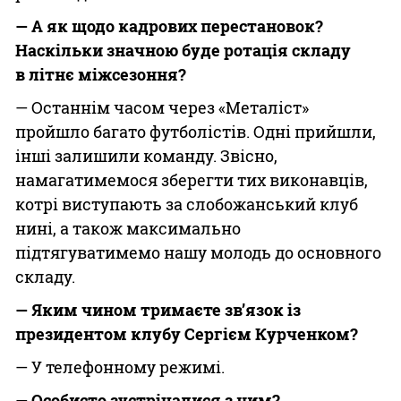
— А
як щодо кадрових перестановок?
Наскільки значною буде ротація складу
в
літнє міжсезоння?
— Останнім часом через «Металіст»
пройшло багато футболістів. Одні прийшли,
інші залишили команду. Звісно,
намагатимемося зберегти тих виконавців,
котрі виступають за слобожанський клуб
нині, а також максимально
підтягуватимемо нашу молодь до основного
складу.
— Яким чином тримаєте зв’язок із
президентом клубу Сергієм Курченком?
— У телефонному режимі.
— Особисто
зустрічалися з ним?