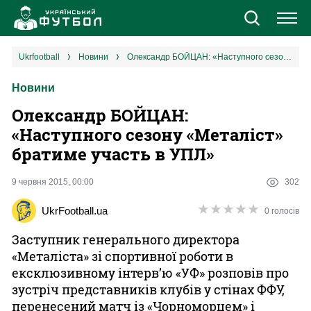
Новини
ukrfootball
новини
Олександр БОЙЦАН: «Наступного сезону «Металіст» братиме участь в УПЛ»
Новини
Збірна
Олександр БОЙЦАН:
Єврокубки
«Наступного сезону «Металіст»
братиме участь в УПЛ»
УПЛ
9 червня 2015, 00:00
302
1 ліга
★
★
★
★
★
★
★
★
★
★
UkrFootball.ua
0 голосів
2 ліга
Заступник генерального директора
«Металіста» зі спортивної роботи в
Різне
ексклюзивному інтерв’ю «УФ» розповів про
зустріч представників клубів у стінах ФФУ,
перенесений матч із «Чорноморцем» і
Букмекери