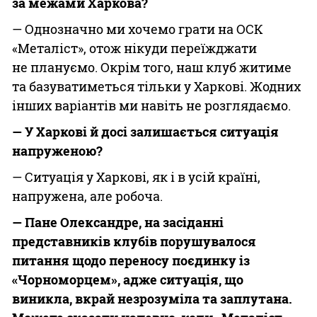
за ме­жами Харкова?
— Однозначно ми хочемо грати на ОСК
«Металіст», отож нікуди переїжджати
не плануємо. Окрім того, наш клуб житиме
та базуватиметься тільки у Харкові. Жодних
інших варіантів ми навіть не розглядаємо.
— У Харкові й досі залишається ситуація
напруженою?
— Ситуація у Харкові, як і в усій країні,
напружена, але робоча.
— Пане Олександре, на засіданні
представників клубів порушувалося
питання щодо переносу поєдинку із
«Чорноморцем», адже ситуація, що
виникла,
вкрай незрозуміла та заплутана.