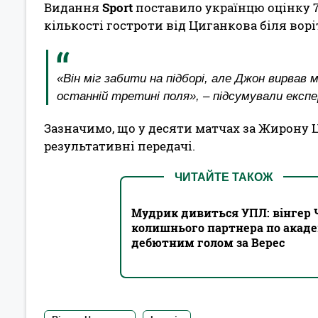
Видання
Sport
поставило українцю оцінку 7
кількості гостроти від Циганкова біля ворі
«Він міг забити на підборі, але Джон вирвав
останній третині поля», – підсумували експ
Зазначимо, що у десяти матчах за Жирону Ц
результативні передачі.
ЧИТАЙТЕ ТАКОЖ
Мудрик дивиться УПЛ: вінгер Ч
колишнього партнера по академ
дебютним голом за Верес