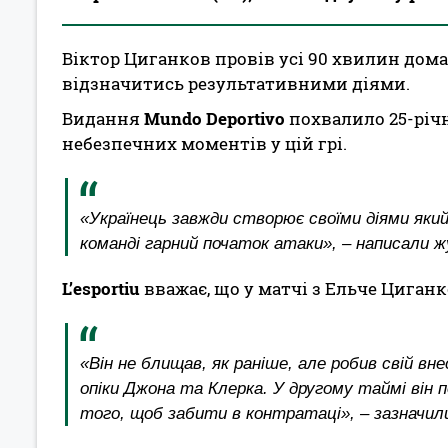
Віктор Циганков провів усі 90 хвилин дома
відзначитись результативними діями.
Видання
Mundo Deportivo
похвалило 25-річн
небезпечних моментів у цій грі.
«Українець завжди створює своїми діями який
команді гарний початок атаки», – написали ж
L’esportiu
вважає, що у матчі з Ельче Циганк
«Він не блищав, як раніше, але робив свій вн
опіки Джона та Клерка. У другому таймі він 
того, щоб забити в контратаці», – зазначил