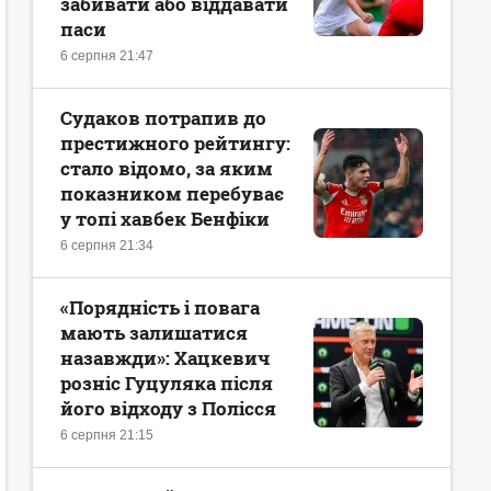
забивати або віддавати
паси
6 серпня 21:47
Судаков потрапив до
престижного рейтингу:
стало відомо, за яким
показником перебуває
у топі хавбек Бенфіки
6 серпня 21:34
«Порядність і повага
мають залишатися
назавжди»: Хацкевич
розніс Гуцуляка після
його відходу з Полісся
6 серпня 21:15