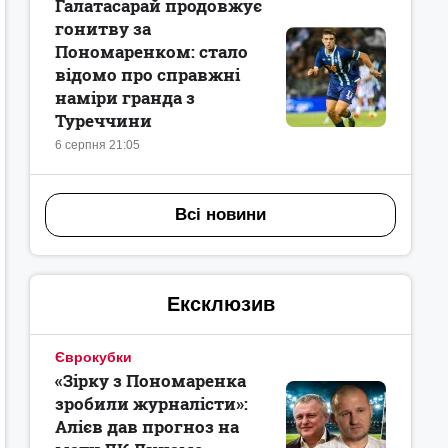
Галатасарай продовжує
гонитву за
Пономаренком: стало
відомо про справжні
наміри гранда з
Туреччини
6 серпня 21:05
Всі новини
Ексклюзив
Єврокубки
«Зірку з Пономаренка
зробили журналісти»:
Алієв дав прогноз на