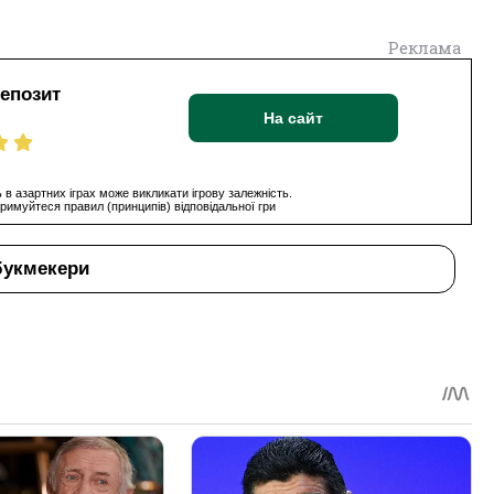
Реклама
депозит
На сайт
 в азартних іграх може викликати ігрову залежність.
римуйтеся правил (принципів) відповідальної гри
букмекери