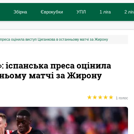
Збірна
Єврокубки
УПЛ
1 ліга
2 ліг
а преса оцінила виступ Циганкова в останньому матчі за Жирону
: іспанська преса оцінила
нньому матчі за Жирону
★
★
★
★
★
★
★
★
★
★
1 голос