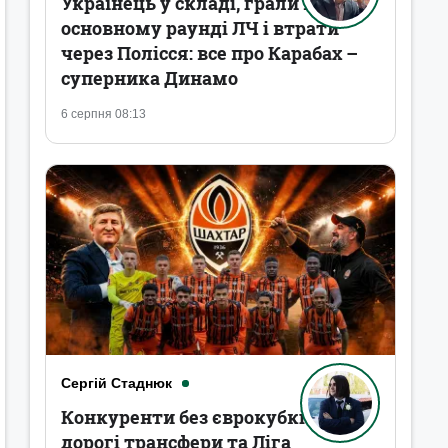
Українець у складі, грали в
основному раунді ЛЧ і втрати
через Полісся: все про Карабах –
суперника Динамо
6 серпня 08:13
Сергій Стаднюк
Конкуренти без єврокубків,
дорогі трансфери та Ліга