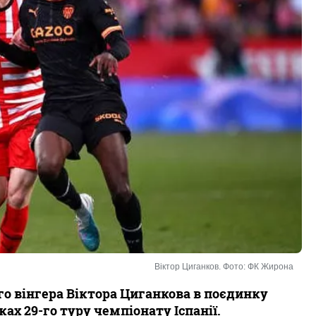
Віктор Циганков. Фото: ФК Жирона
го вінгера Віктора Циганкова в поєдинку
ках 29-го туру чемпіонату Іспанії.