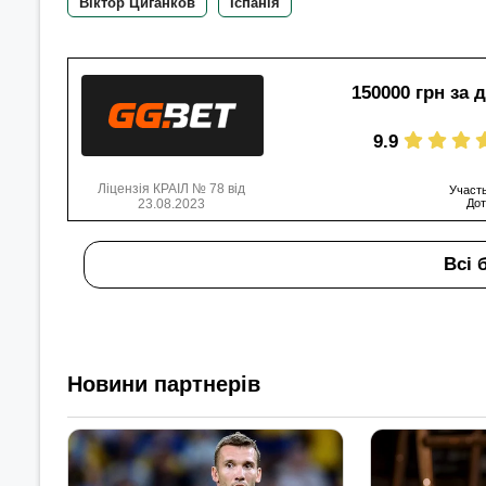
Віктор Циганков
Іспанія
150000 грн за 
9.9
Ліцензія КРАІЛ № 78 від
Участь
23.08.2023
Дот
Всі 