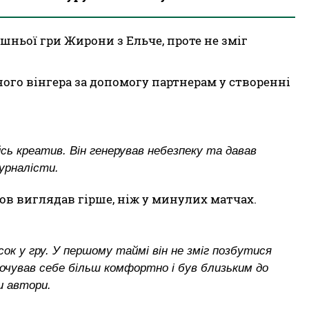
шньої гри Жирони з Ельче, проте не зміг
ого вінгера за допомогу партнерам у створенні
сь креатив. Він генерував небезпеку та давав
урналісти.
ов виглядав гірше, ніж у минулих матчах.
есок у гру. У першому таймі він не зміг позбутися
почував себе більш комфортно і був близьким до
и автори.