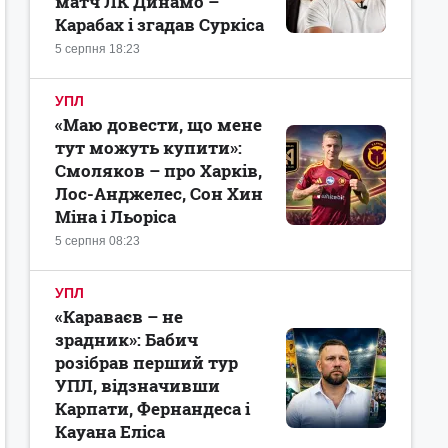
матч ЛК Динамо –
Карабах і згадав Суркіса
5 серпня 18:23
УПЛ
«Маю довести, що мене
тут можуть купити»:
Смоляков – про Харків,
Лос-Анджелес, Сон Хин
Міна і Льоріса
5 серпня 08:23
УПЛ
«Караваєв – не
зрадник»: Бабич
розібрав перший тур
УПЛ, відзначивши
Карпати, Фернандеса і
Кауана Еліса