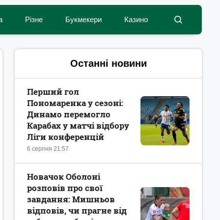
а
Різне
Букмекери
Казино
Останні новини
Перший гол
Пономаренка у сезоні:
Динамо перемогло
Карабах у матчі відбору
Ліги конференцій
6 серпня 21:57
Новачок Оболоні
розповів про свої
завдання: Мишньов
відповів, чи прагне від