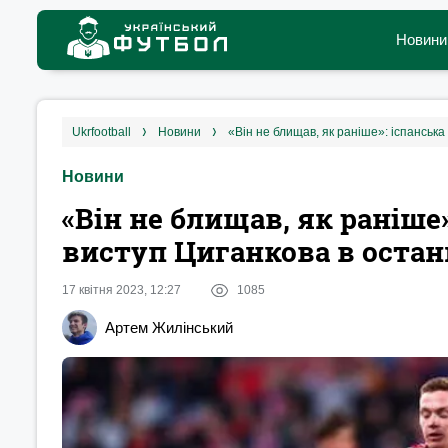
Новини
ukrfootball
новини
«Він не блищав, як раніше»: іспанськ
Новини
«Він не блищав, як раніше»
виступ Циганкова в оста
17 квітня 2023, 12:27
1085
Артем Жилінський