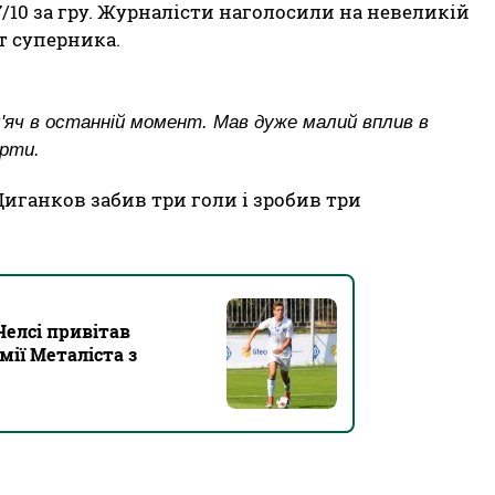
/10 за гру. Журналісти наголосили на невеликій
т суперника.
 м'яч в останній момент. Мав дуже малий вплив в
ерти.
иганков забив три голи і зробив три
елсі привітав
ії Металіста з