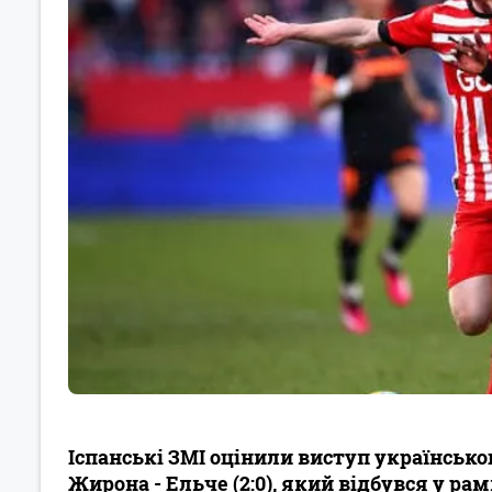
Іспанські ЗМІ оцінили виступ українсько
Жирона - Ельче (2:0), який відбувся у рам