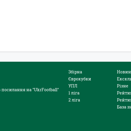
Збірна
Новин
Єврокубки
Екскл
УПЛ
Різне
 посилання на "UkrFootball"
1 ліга
Рейти
2 ліга
Рейти
База з