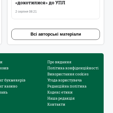
«докотилися» до УПЛ
2 серпня 08:21
Всі авторські матеріали
и
Про видання
юзив
Політика конфіденційності
Використання cookies
нг букмекерів
Угода користувача
нг казино
Редакційна політика
нань
Кодекс етики
Наша редакція
Контакти