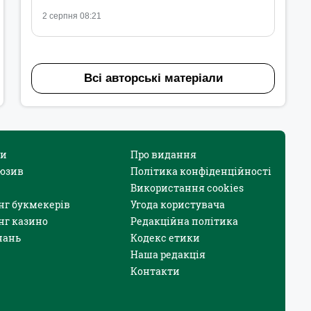
2 серпня 08:21
Всі авторські матеріали
и
Про видання
юзив
Політика конфіденційності
Використання cookies
нг букмекерів
Угода користувача
нг казино
Редакційна політика
нань
Кодекс етики
Наша редакція
Контакти