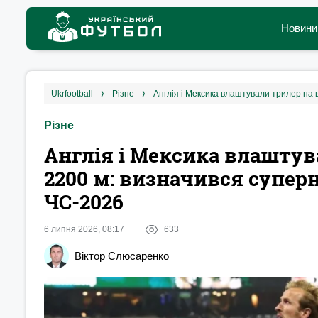
Новини
ukrfootball
різне
Англія і Мексика влаштували трилер на в
Різне
Англія і Мексика влаштув
2200 м: визначився суперн
ЧС-2026
6 липня 2026, 08:17
633
Віктор Слюсаренко