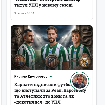
титул УПЛ у новому сезоні
3 серпня 08:14
Кирило Круторогов
Карпати підписали футболістів,
що виступали за Реал, Барселону
та Атлетико: хто вони та як
«докотилися» до УПЛ