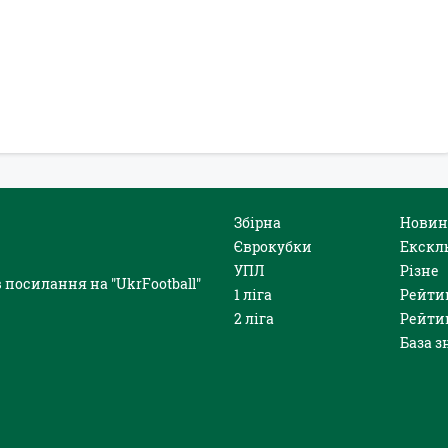
Збірна
Новин
Єврокубки
Екскл
УПЛ
Різне
 посилання на "UkrFootball"
1 ліга
Рейти
2 ліга
Рейти
База з