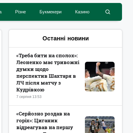
а
Різне
Букмекери
Казино
Останні новини
«Треба бити на сполох»:
Леоненко має тривожні
думки щодо
перспектив Шахтаря в
ЛЧ після матчу з
Кудрівкою
7 серпня 13:53
«Серйозно роздав на
горіх»: Циганик
відреагував на першу