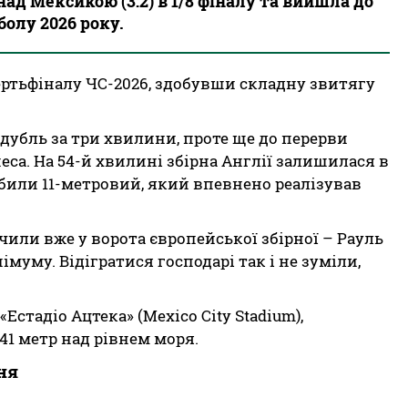
ад Мексикою (3:2) в 1/8 фіналу та вийшла до
болу 2026 року.
ртьфіналу ЧС-2026, здобувши складну звитягу
убль за три хвилини, проте ще до перерви
еса. На 54-й хвилині збірна Англії залишилася в
обили 11-метровий, який впевнено реалізував
или вже у ворота європейської збірної – Рауль
муму. Відігратися господарі так і не зуміли,
Естадіо Ацтека» (Mexico City Stadium),
41 метр над рівнем моря.
пня