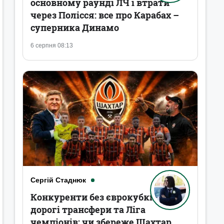
основному раунді ЛЧ і втрати
через Полісся: все про Карабах –
суперника Динамо
6 серпня 08:13
Сергій Стаднюк
Конкуренти без єврокубків,
дорогі трансфери та Ліга
чемпіонів: чи збереже Шахтар