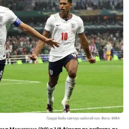
Граррі Кейн святкує забитий гол. Фото: ФІФА