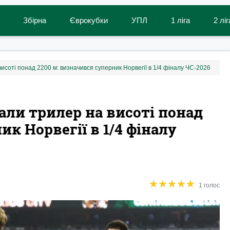
Збірна
Єврокубки
УПЛ
1 ліга
2 ліг
исоті понад 2200 м: визначився суперник Норвегії в 1/4 фіналу ЧС-2026
али трилер на висоті понад
ик Норвегії в 1/4 фіналу
★
★
★
★
★
★
★
★
★
★
1 голос