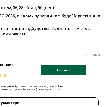
нгем, 36, 38; Кейн, 60 (пен)
ЧС-2026, в якому суперником буде Норвегія, яка
і англійців відбудеться 12 липня. Початок
ським часом.
Реклама
депозит
На сайт
 в азартних іграх може викликати ігрову залежність.
римуйтеся правил (принципів) відповідальної гри
букмекери