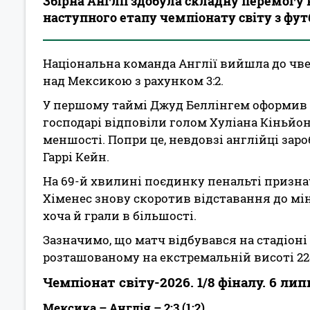
Збірна Англії здобула складну перемогу н
наступного етапу чемпіонату світу з фут
Національна команда Англії вийшла до чве
над Мексикою з рахунком 3:2.
У першому таймі Джуд Беллінгем оформив д
господарі відповіли голом Хуліана Кіньйон
меншості. Попри це, невдовзі англійці зар
Гаррі Кейн.
На 69-й хвилині поєдинку пенальті признач
Хіменес знову скоротив відставання до міні
хоча й грали в більшості.
Зазначимо, що матч відбувався на стадіоні «
розташованому на екстремальній висоті 22
Чемпіонат світу-2026. 1/8 фіналу. 6 ли
Мексика – Англія – 2:3 (1:2)