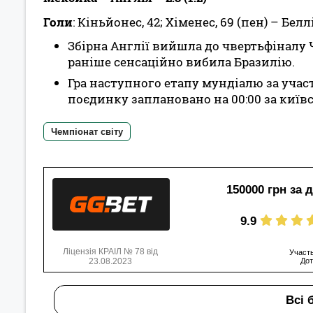
Голи
: Кіньйонес, 42; Хіменес, 69 (пен) – Беллі
Збірна Англії вийшла до чвертьфіналу 
раніше сенсаційно вибила Бразилію.
Гра наступного етапу мундіалю за участ
поєдинку заплановано на 00:00 за київ
Чемпіонат світу
150000 грн за 
9.9
Ліцензія КРАІЛ № 78 від
Участь
23.08.2023
Дот
Всі 