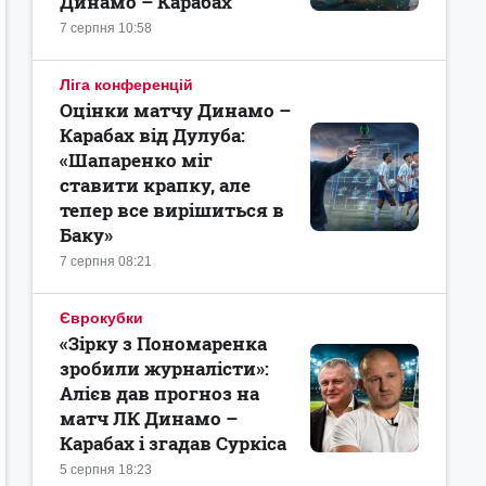
Динамо – Карабах
7 серпня 10:58
Ліга конференцій
Оцінки матчу Динамо –
Карабах від Дулуба:
«Шапаренко міг
ставити крапку, але
тепер все вирішиться в
Баку»
7 серпня 08:21
Єврокубки
«Зірку з Пономаренка
зробили журналісти»:
Алієв дав прогноз на
матч ЛК Динамо –
Карабах і згадав Суркіса
5 серпня 18:23