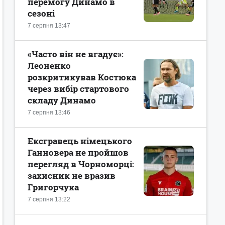
перемогу Динамо в
сезоні
7 серпня 13:47
«Часто він не вгадує»:
Леоненко
розкритикував Костюка
через вибір стартового
складу Динамо
7 серпня 13:46
Ексгравець німецького
Ганновера не пройшов
перегляд в Чорноморці:
захисник не вразив
Григорчука
7 серпня 13:22