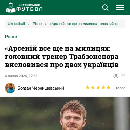
Новини
ukrfootball
різне
«Арсеній все ще на милицях: головний тренер Трабзонспора висловився про двох українців
Різне
Збірна
«Арсеній все ще на милицях:
Єврокубки
головний тренер Трабзонспора
висловився про двох українців
УПЛ
4 липня 2026, 12:51
77
1 ліга
★
★
★
★
★
★
★
★
★
★
Богдан Чернишевський
1 голос
2 ліга
Різне
Букмекери