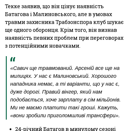
Текке заявив, що він цінує наявність
Батагова і Малиновського, але в умовах
травми захисника Трабзонспора клуб шукає
ще одного оборонця. Крім того, він визнав
наявність певних проблем при переговорах
з потенційними новачками.
«Савич ще травмований. Арсеній все ще на
милицях. У нас є Малиновський. Хорошого
нападника немає, а ті варіанти, що у нас є,
дуже дорогі. Правий вінгер, який нам
подобається, хоче зарплату в сім мільйонів.
Ми не маємо платити такі гроші. Кажуть,
«вони зробили приголомшливі трансфери».
24-річний Батагов в минулому сезоні