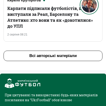
Кирило Круторогов
Карпати підписали футболістів, що
виступали за Реал, Барселону та
Атлетико: хто вони та як «докотилися»
до УПЛ
2 серпня 08:21
Всі авторські матеріали
При цитуванні та використанні будь-яких матеріалів
посилання на "UkrFootball" обов'язкове