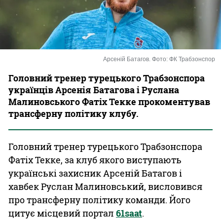
Казино
Арсеній Батагов. Фото: ФК Трабзонспор
Головний тренер турецького Трабзонспора
українців Арсенія Батагова і Руслана
Малиновського Фатіх Текке прокоментував
трансферну політику клубу.
Головний тренер турецького Трабзонспора
Фатіх Текке, за клуб якого виступають
українські захисник Арсеній Батагов і
хавбек Руслан Малиновський, висловився
про трансферну політику команди. Його
цитує місцевий портал
61saat
.