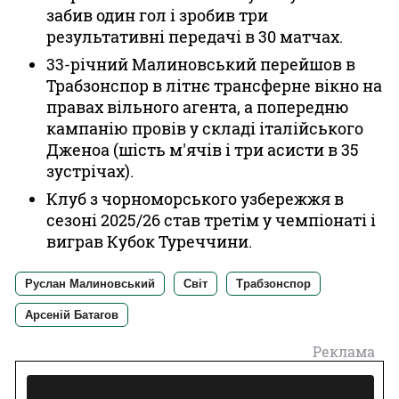
забив один гол і зробив три
результативні передачі в 30 матчах.
33-річний Малиновський перейшов в
Трабзонспор в літнє трансферне вікно на
правах вільного агента, а попередню
кампанію провів у складі італійського
Дженоа (шість м'ячів і три асисти в 35
зустрічах).
Клуб з чорноморського узбережжя в
сезоні 2025/26 став третім у чемпіонаті і
виграв Кубок Туреччини.
Руслан Малиновський
Світ
Трабзонспор
Арсеній Батагов
Реклама