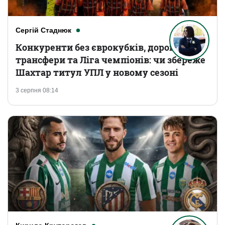
Сергій Стаднюк
Конкуренти без єврокубків, дорогі
трансфери та Ліга чемпіонів: чи збереже
Шахтар титул УПЛ у новому сезоні
3 серпня 08:14