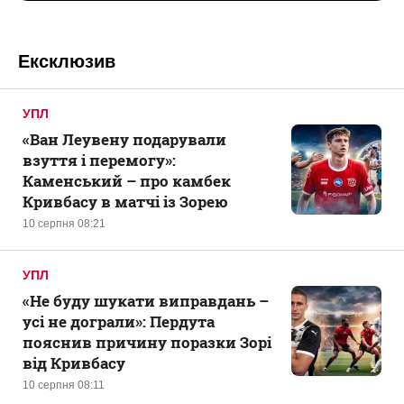
Ексклюзив
УПЛ
«Ван Леувену подарували
взуття і перемогу»:
Каменський – про камбек
Кривбасу в матчі із Зорею
10 серпня 08:21
УПЛ
«Не буду шукати виправдань –
усі не дограли»: Пердута
пояснив причину поразки Зорі
від Кривбасу
10 серпня 08:11