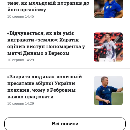
знає, як мельдоній потрапив до
його організму
10 серпня 14:45
«Відчувається, як він уміє
вигравати «землю»: Харатін
оцінив виступ Пономаренка у
матчі Динамо з Вересом
10 серпня 14:29
«Закрита людина»: колишній
пресаташе збірної України
пояснив, чому з Ребровим
важко працювати
10 серпня 14:29
Всі новини