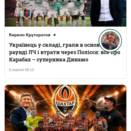
Кирило Круторогов
Українець у складі, грали в основному
раунді ЛЧ і втрати через Полісся: все про
Карабах – суперника Динамо
6 серпня 08:13