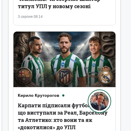
титул УПЛ у новому сезоні
3 серпня 08:14
Кирило Круторогов
Карпати підписали футболістів,
що виступали за Реал, Барселону
та Атлетико: хто вони та як
«докотилися» до УПЛ