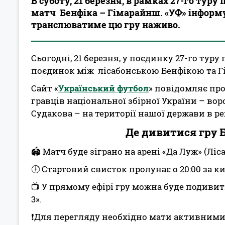
В суботу, 21 березня, в рамках 27-го туру
матч Бенфіка – Гімарайнш. «УФ» інформує
транслюватиме цю гру наживо.
Сьогодні, 21 березня, у поєдинку 27-го туру
поєдинок між лісабонською Бенфікою та Г
Сайт «
Український футбол
» повідомляє про
гравців національної збірної України – вор
Судакова – на території нашої держави в ре
Де дивитися гру 
🏟 Матч буде зіграно на арені «Да Луж» (Ліса
🕕 Стартовий свисток пролунає о 20:00 за к
📺 У прямому ефірі гру можна буде подивит
3».
❗️Для перегляду необхідно мати активним