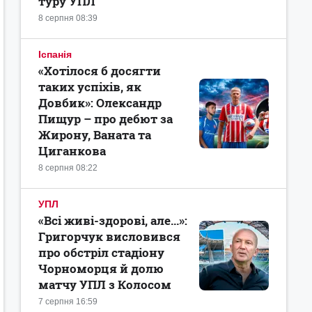
туру УПЛ
8 серпня 08:39
Іспанія
«Хотілося б досягти
таких успіхів, як
Довбик»: Олександр
Пищур – про дебют за
Жирону, Ваната та
Циганкова
8 серпня 08:22
УПЛ
«Всі живі-здорові, але...»:
Григорчук висловився
про обстріл стадіону
Чорноморця й долю
матчу УПЛ з Колосом
7 серпня 16:59