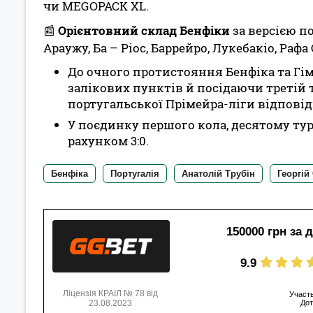
чи MEGOPACK XL.
📰
Орієнтовний склад Бенфіки
за версією по
Араужу, Ба – Ріос, Баррейро, Лукебакіо, Рафа
До очного протистояння Бенфіка та Гі
залікових пунктів й посідаючи третій т
португальської Прімейра-ліги відповід
У поєдинку першого кола, десятому турі
рахунком 3:0.
Бенфіка
Португалія
Анатолій Трубін
Георгій
150000 грн за 
9.9
Ліцензія КРАІЛ № 78 від
Участь
23.08.2023
Дот