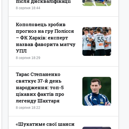
після дискваліфікації
8 серпня 18:44
Кополовець зробив
прогноз на гру Полісся
– ФК Харків: експерт
назвав фаворита матчу
УПЛ
8 серпня 18:29
Тарас Степаненко
святкує 37-й день
народження: топ-5
цікавих фактів про
легенду Шахтаря
8 серпня 18:22
«Шукатиме свої шанси