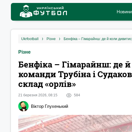
Новини
ukrfootball
різне
Різне
Бенфіка – Гімарайнш: де 
команди Трубіна і Судаков
склад «орлів»
21 березня 2026, 08:15
584
Віктор Глухенький