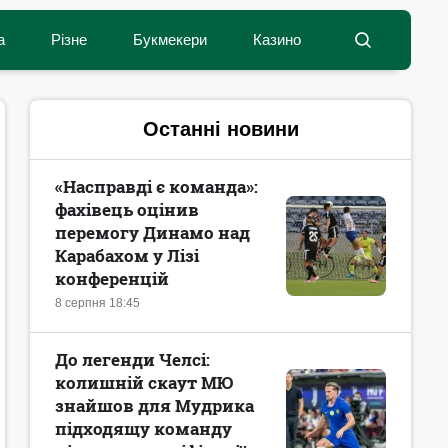
а
Різне
Букмекери
Казино
Останні новини
«Насправді є команда»:
фахівець оцінив
перемогу Динамо над
Карабахом у Лізі
конференцій
8 серпня 18:45
До легенди Челсі:
колишній скаут МЮ
знайшов для Мудрика
підходящу команду