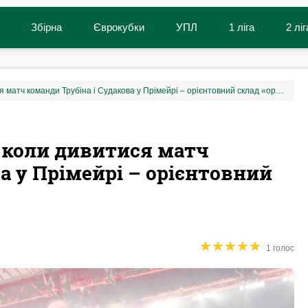
Збірна
Єврокубки
УПЛ
1 ліга
2 ліг
Бенфіка – Гімарайнш: де й коли дивитися матч команди Трубіна і Судакова у Прімейрі – орієнтовний склад «орлів»
й коли дивитися матч
а у Прімейрі – орієнтовний
★
★
★
★
★
★
★
★
★
★
1 голос