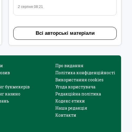
2 серпня 08:21
Всі авторські матеріали
и
Про видання
юзив
Політика конфіденційності
Використання cookies
нг букмекерів
Угода користувача
нг казино
Редакційна політика
нань
Кодекс етики
Наша редакція
Контакти