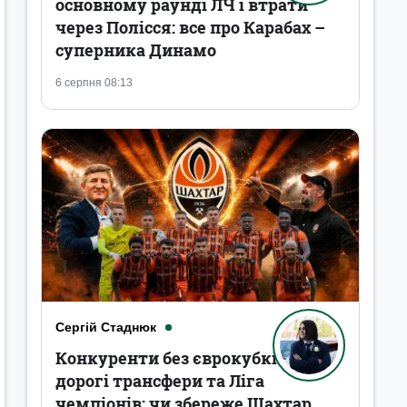
основному раунді ЛЧ і втрати
через Полісся: все про Карабах –
суперника Динамо
6 серпня 08:13
Сергій Стаднюк
Конкуренти без єврокубків,
дорогі трансфери та Ліга
чемпіонів: чи збереже Шахтар