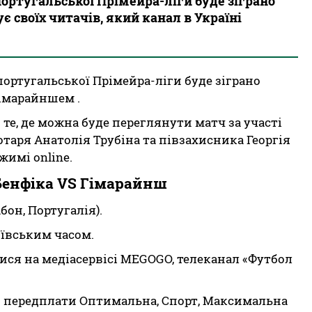
 португальської Прімейра-ліги буде зіграно
 своїх читачів, який канал в Україні
 португальської Прімейра-ліги буде зіграно
імарайншем .
 те, де можна буде переглянути матч за участі
отаря Анатолія Трубіна та півзахисника Георгія
жимі online.
Бенфіка VS Гімарайнш
бон, Португалія).
иївським часом.
ися на медіасервісі MEGOGO, телеканал «Футбол
и передплати Оптимальна, Спорт, Максимальна