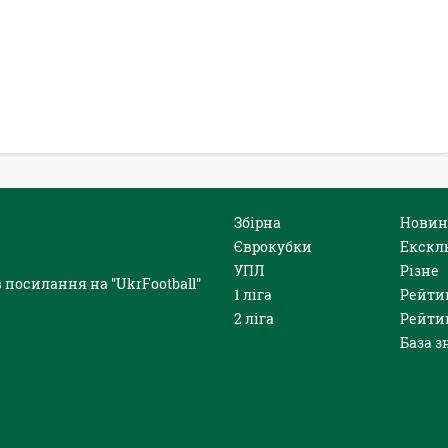
Збірна
Новин
Єврокубки
Екскл
УПЛ
Різне
 посилання на "UkrFootball"
1 ліга
Рейти
2 ліга
Рейти
База з