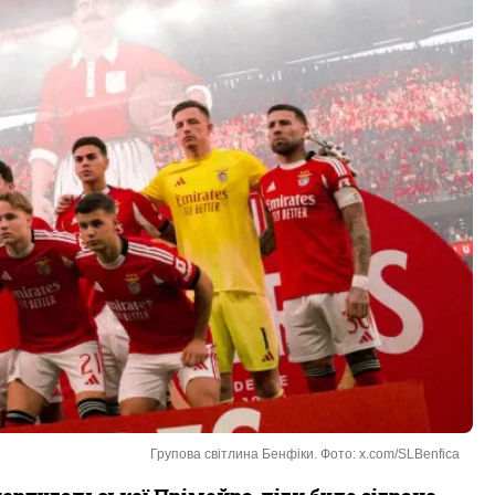
Групова світлина Бенфіки. Фото: x.com/SLBenfica