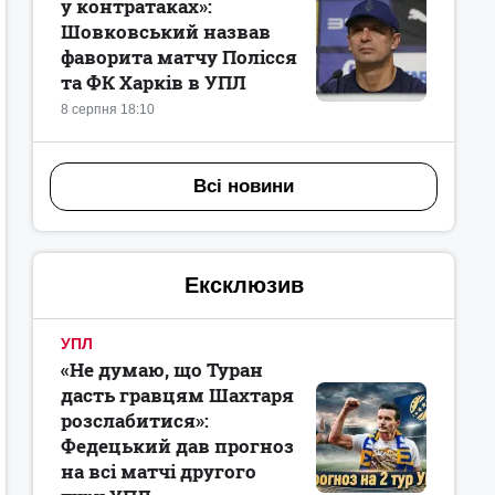
у контратаках»:
Шовковський назвав
фаворита матчу Полісся
та ФК Харків в УПЛ
8 серпня 18:10
Всі новини
Ексклюзив
УПЛ
«Не думаю, що Туран
дасть гравцям Шахтаря
розслабитися»:
Федецький дав прогноз
на всі матчі другого