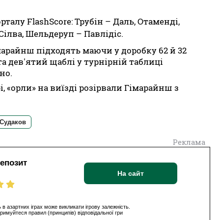
рталу FlashScore: Трубін – Даль, Отаменді,
 Сілва, Шельдеруп – Павлідіс.
марайнш підходять маючи у доробку 62 й 32
а дев'ятий щаблі у турнірній таблиці
но.
, «орли» на виїзді розірвали Гімарайнш з
 Судаков
Реклама
депозит
На сайт
 в азартних іграх може викликати ігрову залежність.
римуйтеся правил (принципів) відповідальної гри