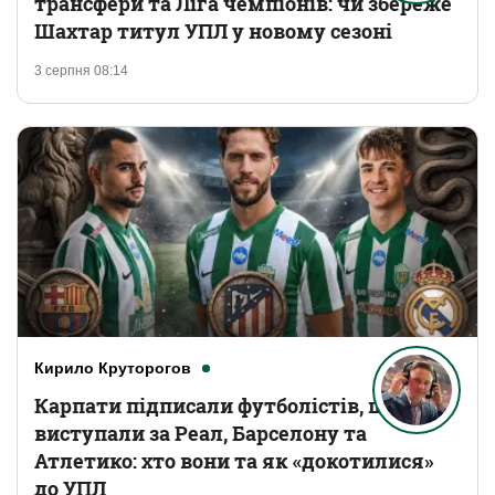
трансфери та Ліга чемпіонів: чи збереже
Шахтар титул УПЛ у новому сезоні
3 серпня 08:14
Кирило Круторогов
Карпати підписали футболістів, що
виступали за Реал, Барселону та
Атлетико: хто вони та як «докотилися»
до УПЛ