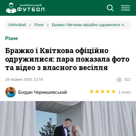
Новини
ukrfootball
різне
Бражко і Квіткова офіційно одружилися: пара показала фото та відео з власного весілля
Різне
Збірна
Бражко і Квіткова офіційно
Єврокубки
одружилися: пара показала фото
та відео з власного весілля
УПЛ
28 червня 2026, 13:54
622
1 ліга
★
★
★
★
★
★
★
★
★
★
Богдан Чернишевський
1 голос
2 ліга
Різне
Букмекери