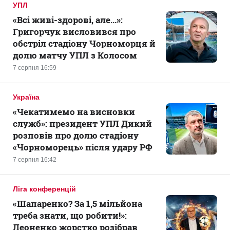
УПЛ
«Всі живі-здорові, але...»:
Григорчук висловився про
обстріл стадіону Чорноморця й
долю матчу УПЛ з Колосом
7 серпня 16:59
Україна
«Чекатимемо на висновки
служб»: президент УПЛ Дикий
розповів про долю стадіону
«Чорноморець» після удару РФ
7 серпня 16:42
Ліга конференцій
«Шапаренко? За 1,5 мільйона
треба знати, що робити!»:
Леоненко жорстко розібрав