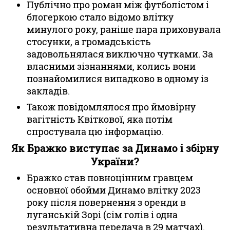
Публічно про роман між футболістом і
блогеркою стало відомо влітку
минулого року, раніше пара приховувала
стосунки, а громадськість
задовольнялася виключно чутками. За
власними зізнаннями, колись вони
познайомилися випадково в одному із
закладів.
Також повідомлялося про ймовірну
вагітність Квіткової, яка потім
спростувала цю інформацію.
Як Бражко виступає за Динамо і збірну
України?
Бражко став повноцінним гравцем
основної обойми Динамо влітку 2023
року після повернення з оренди в
луганській Зорі (сім голів і одна
результативна передача в 29 матчах).