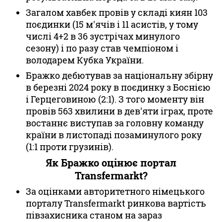
Загалом хавбек провів у складі киян 103
поєдинки (15 м'ячів і 11 асистів, у тому
числі 4+2 в 36 зустрічах минулого
сезону) і по разу став чемпіоном і
володарем Кубка України.
Бражко дебютував за національну збірну
в березні 2024 року в поєдинку з Боснією
і Герцеговиною (2:1). З того моменту він
провів 563 хвилини в дев'яти іграх, проте
востаннє виступав за головну команду
країни в листопаді позаминулого року
(1:1 проти грузинів).
Як Бражко оцінює портал
Transfermarkt?
За оцінками авторитетного німецького
порталу Transfermarkt ринкова вартість
півзахисника станом на зараз