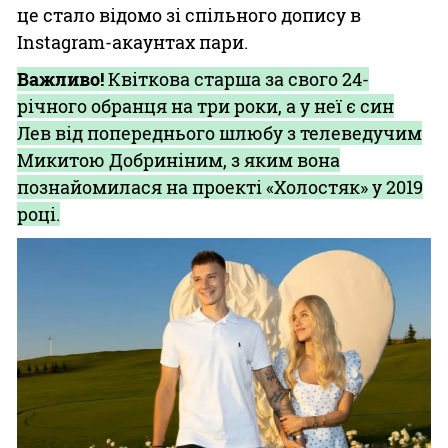
це стало відомо зі спільного допису в
Instagram-акаунтах пари.
Важливо!
Квіткова старша за свого 24-
річного обранця на три роки, а у неї є син
Лев від попереднього шлюбу з телеведучим
Микитою Добриніним, з яким вона
познайомилася на проекті «Холостяк» у 2019
році.