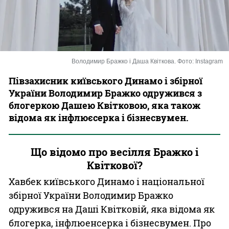
Казино
Володимир Бражко і Даша Квіткова. Фото: Instagram
Півзахисник київського Динамо і збірної
України Володимир Бражко одружився з
блогеркою Дашею Квітковою, яка також
відома як інфлюєсерка і бізнесвумен.
Що відомо про весілля Бражко і
Квіткової?
Хавбек київського Динамо і національної
збірної України Володимир Бражко
одружився на Даші Квітковій, яка відома як
блогерка, інфлюенсерка і бізнесвумен. Про