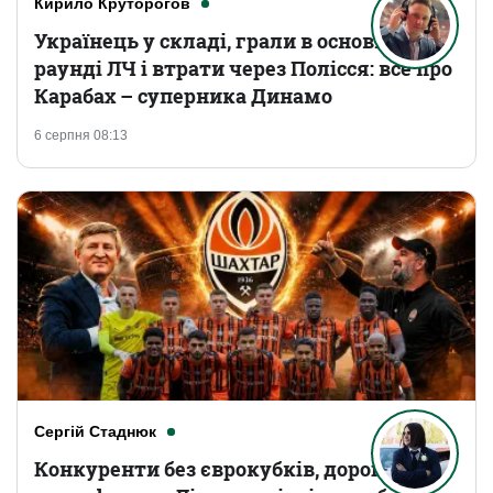
Кирило Круторогов
Українець у складі, грали в основному
раунді ЛЧ і втрати через Полісся: все про
Карабах – суперника Динамо
6 серпня 08:13
Сергій Стаднюк
Конкуренти без єврокубків, дорогі