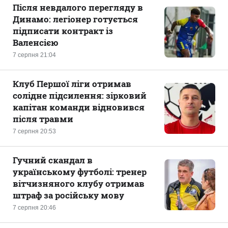
Після невдалого перегляду в
Динамо: легіонер готується
підписати контракт із
Валенсією
7 серпня 21:04
Клуб Першої ліги отримав
солідне підсилення: зірковий
капітан команди відновився
після травми
7 серпня 20:53
Гучний скандал в
українському футболі: тренер
вітчизняного клубу отримав
штраф за російську мову
7 серпня 20:46