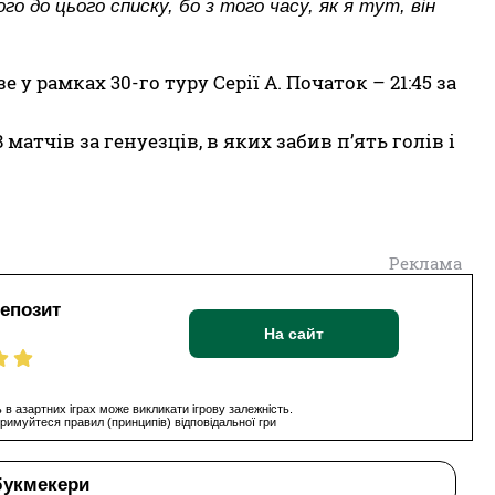
о до цього списку, бо з того часу, як я тут, він
у рамках 30-го туру Серії А. Початок – 21:45 за
атчів за генуезців, в яких забив п’ять голів і
Реклама
депозит
На сайт
 в азартних іграх може викликати ігрову залежність.
римуйтеся правил (принципів) відповідальної гри
букмекери