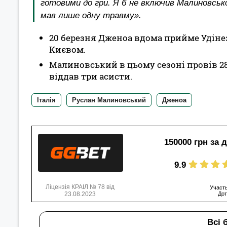
готовими до гри. Я б не включив Малиновськог
мав лише одну травму».
20 березня Дженоа вдома прийме Удінезе 
Києвом.
Малиновський в цьому сезоні провів 28 м
віддав три асисти.
Італія
Руслан Малиновський
Дженоа
150000 грн за 
9.9
Ліцензія КРАІЛ № 78 від
Участь
23.08.2023
Дот
Всі 