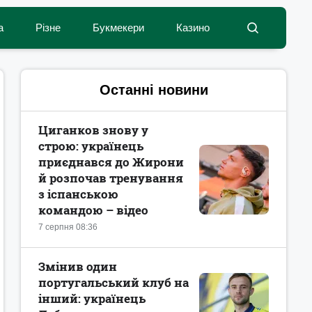
а
Різне
Букмекери
Казино
Останні новини
Циганков знову у
строю: українець
приєднався до Жирони
й розпочав тренування
з іспанською
командою – відео
7 серпня 08:36
Змінив один
португальський клуб на
інший: українець