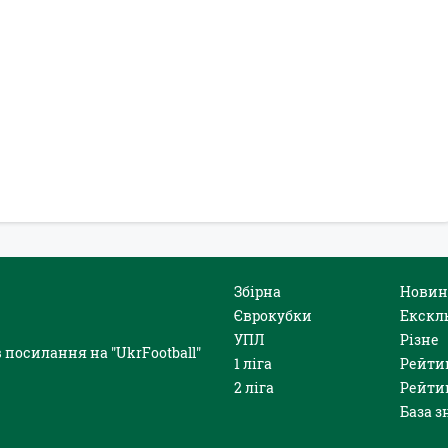
Збірна
Новин
Єврокубки
Екскл
УПЛ
Різне
 посилання на "UkrFootball"
1 ліга
Рейти
2 ліга
Рейти
База з