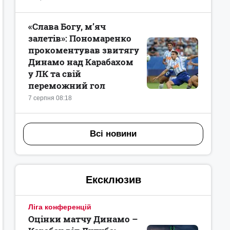
«Слава Богу, мʼяч
залетів»: Пономаренко
прокоментував звитягу
Динамо над Карабахом
у ЛК та свій
переможний гол
7 серпня 08:18
Всі новини
Ексклюзив
Ліга конференцій
Оцінки матчу Динамо –