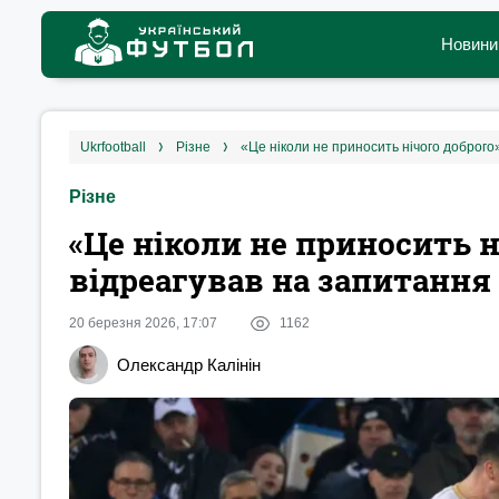
Новини
ukrfootball
різне
«Це ніколи не приносить нічого доброго
Різне
«Це ніколи не приносить ні
відреагував на запитанн
20 березня 2026, 17:07
1162
Олександр Калінін