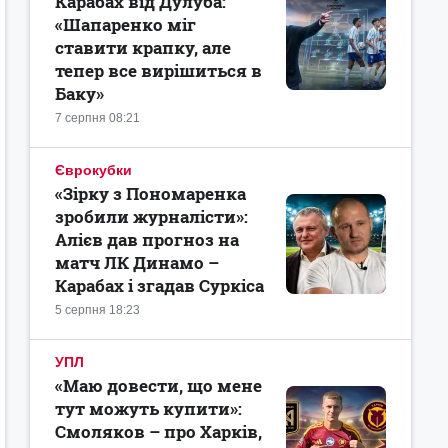
Карабах від Дулуба:
«Шапаренко міг
ставити крапку, але
тепер все вирішиться в
Баку»
7 серпня 08:21
Єврокубки
«Зірку з Пономаренка
зробили журналісти»:
Алієв дав прогноз на
матч ЛК Динамо –
Карабах і згадав Суркіса
5 серпня 18:23
УПЛ
«Маю довести, що мене
тут можуть купити»:
Смоляков – про Харків,