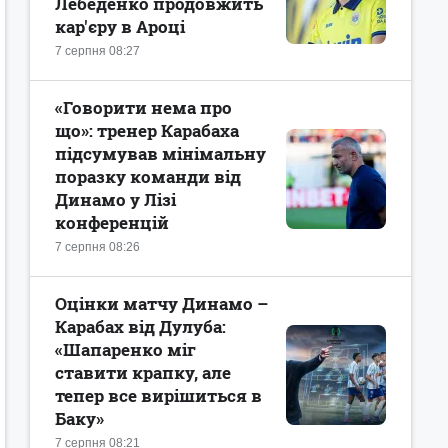
Лебеденко продовжить
кар'єру в Ароці
7 серпня 08:27
«Говорити нема про
що»: тренер Карабаха
підсумував мінімальну
поразку команди від
Динамо у Лізі
конференцій
7 серпня 08:26
Оцінки матчу Динамо –
Карабах від Дулуба:
«Шапаренко міг
ставити крапку, але
тепер все вирішиться в
Баку»
7 серпня 08:21