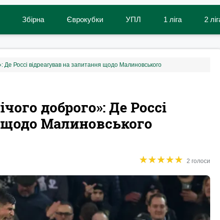
Збірна
Єврокубки
УПЛ
1 ліга
2 ліг
»: Де Россі відреагував на запитання щодо Малиновського
чого доброго»: Де Россі
я щодо Малиновського
★
★
★
★
★
★
★
★
★
★
2 голоси