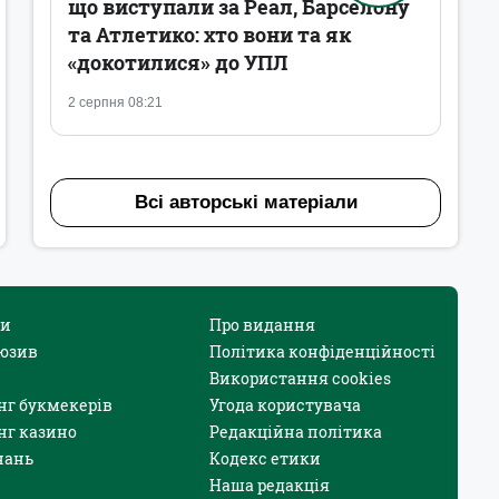
що виступали за Реал, Барселону
та Атлетико: хто вони та як
«докотилися» до УПЛ
2 серпня 08:21
Всі авторські матеріали
и
Про видання
юзив
Політика конфіденційності
Використання cookies
нг букмекерів
Угода користувача
нг казино
Редакційна політика
нань
Кодекс етики
Наша редакція