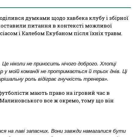
оділився думками щодо хавбека клубу і збірної
поставили питання в контексті можливої
сіасом і Калебом Екубаном після їхніх травм.
 Це ніколи не приносить нічого доброго. Хлопці
 у моїй команді не протримається й трьох днів. Ці
 вирішальну роль відіграє гнучкість тренера».
футболісти мають право на ігровий час в
є Малиновського все ж окремо, тому що він
я на лаві запасних. Вони завжди намагалися бути