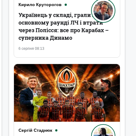
Кирило Круторогов
Українець у складі, грали в
основному раунді ЛЧ і втрати
через Полісся: все про Карабах –
суперника Динамо
6 серпня 08:13
Сергій Стаднюк