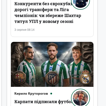
Конкуренти без єврокубків,
дорогі трансфери та Ліга
чемпіонів: чи збереже Шахтар
титул УПЛ у новому сезоні
3 серпня 08:14
Кирило Круторогов
Карпати підписали футболістів,