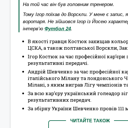
На той час він був головним тренером.
Тому Ігор поїхав до Ворскли. У мене є запис,
воротаря. Не зійшовся Ігор із Йосею характ
інтерв’ю
Футбол 24
.
В якості гравця Костюк захищав кольо
ЦСКА, а також полтавської Ворскли, Зак
Ігор Костюк за час професійної кар’єри з
результативні передачі.
Андрій Шевченко за час професійної к
італійського Мілану та лондонського Че
Мілані, з яким виграв Лігу чемпіонів та
За всю кар’єру український голеадор зігр
результативних передач.
За збірну України Шевченко провів 111 м
ЧИТАЙТЕ ТАКОЖ