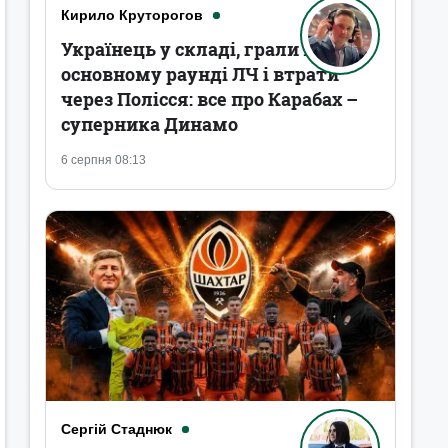
Кирило Круторогов
Українець у складі, грали в
основному раунді ЛЧ і втрати
через Полісся: все про Карабах –
суперника Динамо
6 серпня 08:13
Сергій Стаднюк