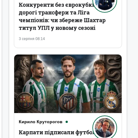
Конкуренти без єврокубків,
дорогі трансфери та Ліга
чемпіонів: чи збереже Шахтар
титул УПЛ у новому сезоні
3 серпня 08:14
Кирило Круторогов
Карпати підписали футболістів,