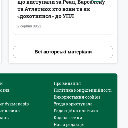
що виступали за Реал, Барселону
та Атлетико: хто вони та як
«докотилися» до УПЛ
2 серпня 08:21
Всі авторські матеріали
и
Про видання
юзив
Політика конфіденційності
Використання cookies
нг букмекерів
Угода користувача
нг казино
Редакційна політика
нань
Кодекс етики
Наша редакція