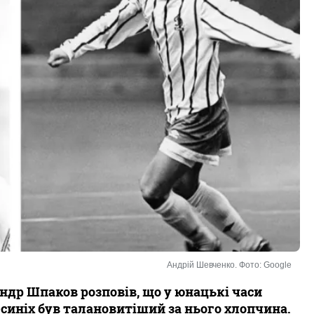
Андрій Шевченко. Фото: Google
др Шпаков розповів, що у юнацькі часи
синіх був талановитіший за нього хлопчина.