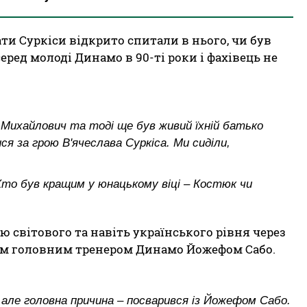
ати Суркіси відкрито спитали в нього, чи був
еред молоді Динамо в 90-ті роки і фахівець не
 Михайлович та тоді ще був живий їхній батько
я за грою В'ячеслава Суркіса. Ми сиділи,
то був кращим у юнацькому віці – Костюк чи
ю світового та навіть українського рівня через
нім головним тренером Динамо Йожефом Сабо.
 але головна причина – посварився із Йожефом Сабо.