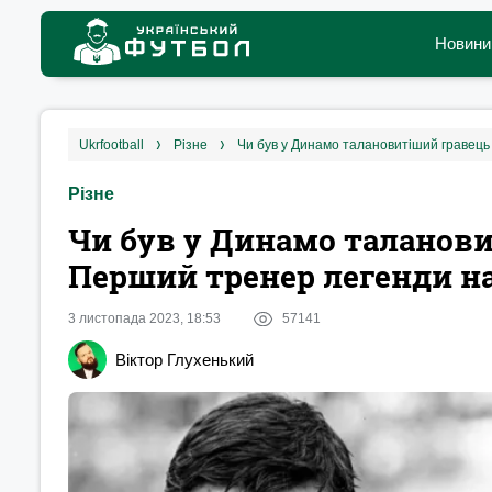
Новини
ukrfootball
різне
Чи був у Динамо талановитіший гравец
Різне
Чи був у Динамо таланов
Перший тренер легенди н
3 листопада 2023, 18:53
57141
Віктор Глухенький