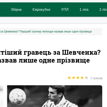
Збірна
Єврокубки
УПЛ
1 ліга
2 ліг
ь за Шевченка? Перший тренер легенди назвав лише одне прізвище
итіший гравець за Шевченка?
азвав лише одне прізвище
★
★
★
★
★
★
★
★
★
★
7 голосів