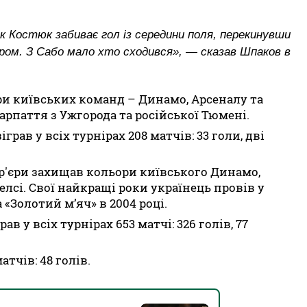
 як Костюк забиває гол із середини поля, перекинувши
ером. З Сабо мало хто сходився», — сказав Шпаков в
ри київських команд – Динамо, Арсеналу та
арпаття з Ужгорода та російської Тюмені.
іграв у всіх турнірах 208 матчів: 33 голи, дві
ар'єри захищав кольори київського Динамо,
лсі. Свої найкращі роки українець провів у
 «Золотий м’яч» в 2004 році.
ав у всіх турнірах 653 матчі: 326 голів, 77
атчів: 48 голів.