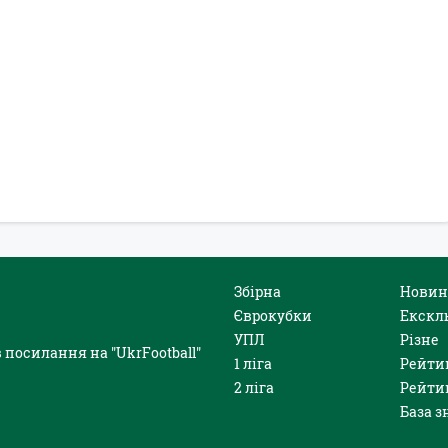
Збірна
Новин
Єврокубки
Екскл
УПЛ
Різне
 посилання на "UkrFootball"
1 ліга
Рейти
2 ліга
Рейти
База з