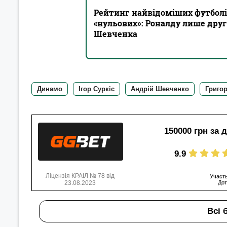
Рейтинг найвідоміших футболіс
«нульових»: Роналду лише други
Шевченка
Динамо
Ігор Суркіс
Андрій Шевченко
Григор
150000 грн за 
9.9
Ліцензія КРАІЛ № 78 від
Участь
23.08.2023
Дот
Всі 