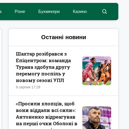
а
Різне
Букмекери
Казино
Останні новини
Шахтар розібрався з
Епіцентром: команда
Турана здобула другу
перемогу поспіль у
новому сезоні УПЛ
9 серпня 17:29
«Просили хлопців, щоб
вони віддали всі сили»:
Антоненко відреагував
на перші очки Оболоні в