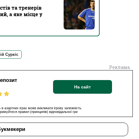
тів та тренерів
й, а яке місце у
ій Суркіс
Реклама
депозит
На сайт
 в азартних іграх може викликати ігрову залежність.
римуйтеся правил (принципів) відповідальної гри
букмекери