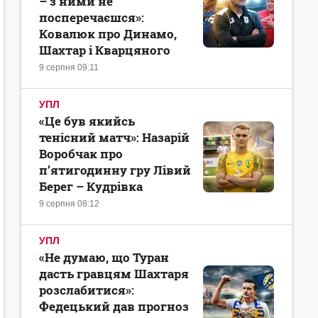
– з ними не
посперечаєшся»:
Ковалюк про Динамо,
Шахтар і Кварцяного
9 серпня 09:11
УПЛ
«Це був якийсь
тенісний матч»: Назарій
Воробчак про
п’ятигодинну гру Лівий
Берег – Кудрівка
9 серпня 08:12
УПЛ
«Не думаю, що Туран
дасть гравцям Шахтаря
розслабитися»:
Федецький дав прогноз