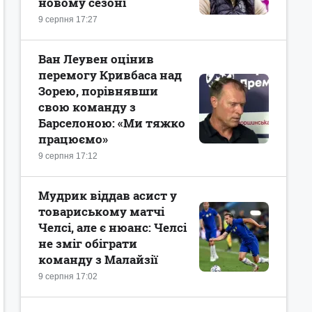
новому сезоні
9 серпня 17:27
Ван Леувен оцінив
перемогу Кривбаса над
Зорею, порівнявши
свою команду з
Барселоною: «Ми тяжко
працюємо»
9 серпня 17:12
Мудрик віддав асист у
товариському матчі
Челсі, але є нюанс: Челсі
не зміг обіграти
команду з Малайзії
9 серпня 17:02