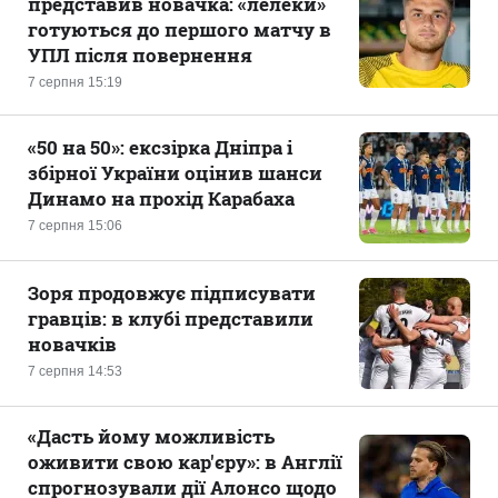
представив новачка: «лелеки»
готуються до першого матчу в
УПЛ після повернення
7 серпня 15:19
«50 на 50»: ексзірка Дніпра і
збірної України оцінив шанси
Динамо на прохід Карабаха
7 серпня 15:06
Зоря продовжує підписувати
гравців: в клубі представили
новачків
7 серпня 14:53
«Дасть йому можливість
оживити свою кар'єру»: в Англії
спрогнозували дії Алонсо щодо