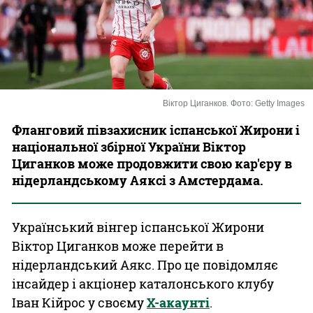
Казино
Віктор Циганков. Фото: Getty Images
Фланговий півзахисник іспанської Жирони і
національної збірної України Віктор
Циганков може продовжити свою кар'єру в
нідерландському Аяксі з Амстердама.
Український вінгер іспанської Жирони
Віктор Циганков може перейти в
нідерландський Аякс. Про це повідомляє
інсайдер і акціонер каталонського клубу
Іван Кійрос у своєму
Х-акаунті
.