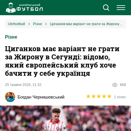
Новини
ukrfootball
різне
Циганков має варіант не грати за Жирону в Сегунді: відомо, який європейський клуб хоче бачити у себе українця
Різне
Збірна
Циганков має варіант не грати
Єврокубки
за Жирону в Сегунді: відомо,
який європейський клуб хоче
УПЛ
бачити у себе українця
1 ліга
25 травня 2026, 21:32
868
★
★
★
★
★
★
★
★
★
★
Богдан Чернишевський
1 голос
2 ліга
Різне
Букмекери