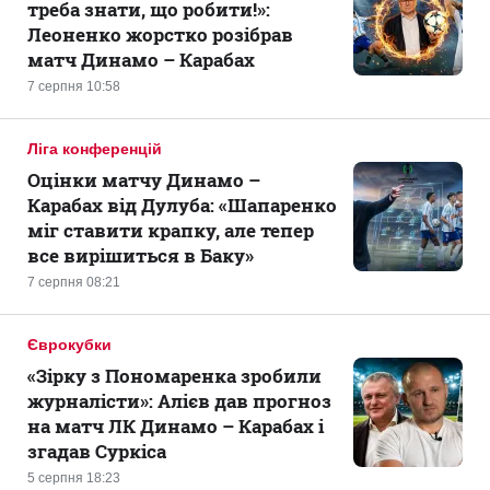
треба знати, що робити!»:
Леоненко жорстко розібрав
матч Динамо – Карабах
7 серпня 10:58
Ліга конференцій
Оцінки матчу Динамо –
Карабах від Дулуба: «Шапаренко
міг ставити крапку, але тепер
все вирішиться в Баку»
7 серпня 08:21
Єврокубки
«Зірку з Пономаренка зробили
журналісти»: Алієв дав прогноз
на матч ЛК Динамо – Карабах і
згадав Суркіса
5 серпня 18:23