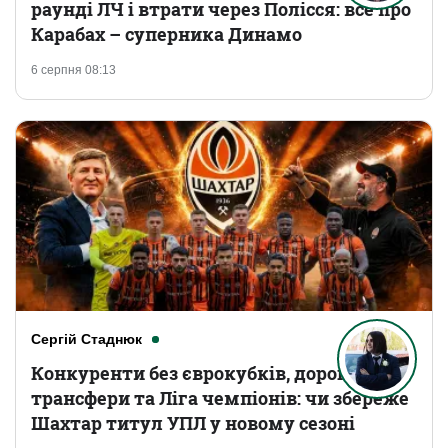
раунді ЛЧ і втрати через Полісся: все про
Карабах – суперника Динамо
6 серпня 08:13
Сергій Стаднюк
Конкуренти без єврокубків, дорогі
трансфери та Ліга чемпіонів: чи збереже
Шахтар титул УПЛ у новому сезоні