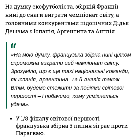
На думку ексфутболіста, збірній Франції
нині до снаги виграти чемпіонат світу, а
головними конкурентами підопічних Дідьє
Дешама є Іспанія, Аргентина та Англія.
«На мою думку, французька збірна нині цілком
спроможна виграти цей чемпіонат світу.
Зрозуміло, що є ще такі національні команди,
як Іспанія, Аргентина. Та й Англія також.
Втім, будемо стежити за подіями світової
першості – і побачимо, кому усміхнеться
удача».
У 1/8 фіналу світової першості
французька збірна 5 липня зіграє проти
Парагваю.