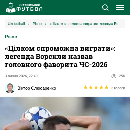
Новини
ukrfootball
різне
«‎Цілком спроможна виграти»: легенда Ворскли назвав головного фаворита ЧС-2026
Різне
Збірна
«‎Цілком спроможна виграти»:
Єврокубки
легенда Ворскли назвав
головного фаворита ЧС-2026
УПЛ
3 липня 2026, 22:40
256
1 ліга
★
★
★
★
★
★
★
★
★
★
Віктор Слюсаренко
2 голоси
2 ліга
Різне
Букмекери