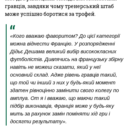
гравців, завдяки чому тренерський штаб
може успішно боротися за трофей.
«Кого вважаю фаворитом? До цієї категорії
можна віднести Францію. У розпорядженні
Дідьє Дешама великий вибір висококласних
футболістів. Дивлячись на французьку збірну
навіть не можеш сказати, який у неї
основний склад. Адже рівень гравців такий,
що той чи інший з них у будь-який момент
здатен рівноцінно замінити свого колегу по
амплуа. От я і вважаю, що маючи такий
підбір виконавців, Франція може у будь-яку
мить за рахунок замін поміняти хід гри і
досягти результату».