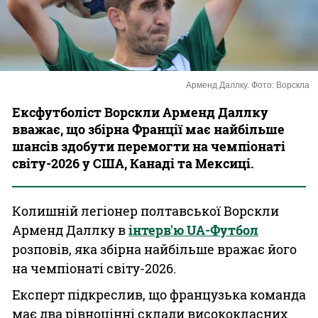
Казино
Арменд Даллку. Фото: Ворскла
Ексфутболіст Ворскли Арменд Даллку
вважає, що збірна Франції має найбільше
шансів здобути перемогти на чемпіонаті
світу-2026 у США, Канаді та Мексиці.
Колишній легіонер полтавської Ворскли
Арменд Даллку в
інтерв'ю UA-Футбол
розповів, яка збірна найбільше вражає його
на чемпіонаті світу-2026.
Експерт підкреслив, що французька команда
має два рівноцінні склади висококласних