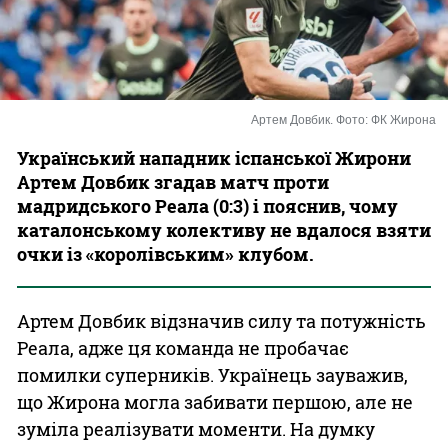
Казино
Артем Довбик. Фото: ФК Жирона
Український нападник іспанської Жирони
Артем Довбик згадав матч проти
мадридського Реала (0:3) і пояснив, чому
каталонському колективу не вдалося взяти
очки із «королівським» клубом.
Артем Довбик відзначив силу та потужність
Реала, адже ця команда не пробачає
помилки суперників. Українець зауважив,
що Жирона могла забивати першою, але не
зуміла реалізувати моменти. На думку