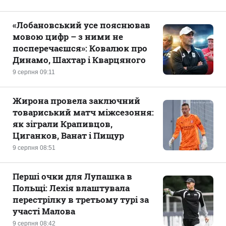
«Лобановський усе пояснював
мовою цифр – з ними не
посперечаєшся»: Ковалюк про
Динамо, Шахтар і Кварцяного
9 серпня 09:11
Жирона провела заключний
товариський матч міжсезоння:
як зіграли Крапивцов,
Циганков, Ванат і Пищур
9 серпня 08:51
Перші очки для Лупашка в
Польщі: Лехія влаштувала
перестрілку в третьому турі за
участі Малова
9 серпня 08:42