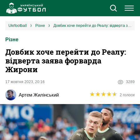
Новини
ukrfootball
різне
Довбик хоче перейти до Реалу: відверта заява форварда Жирони
Різне
Збірна
Довбик хоче перейти до Реалу:
Єврокубки
відверта заява форварда
Жирони
УПЛ
17 жовтня 2023, 20:16
3289
1 ліга
★
★
★
★
★
★
★
★
★
★
Артем Жилінський
2 голоси
2 ліга
Різне
Букмекери