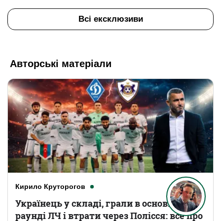
Всі ексклюзиви
Авторські матеріали
Кирило Круторогов
Українець у складі, грали в основному
раунді ЛЧ і втрати через Полісся: все про