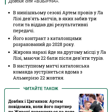
Довбик для «ВЗБІРНА».
В нинішньому сезоні Артем провів у Ла
Лізі дев'ять матчів, в яких забив три
голи та віддав дві результативні
передачі.
Його контракт з каталонцями
розрахований до 2028 року.
Жирона наразі йде на другому місці у Ла
Лізі, маючи 22 бали після дев'яти турів.
В наступному матчі каталонська
команда зустрінеться вдома з
Альмерією 22 жовтня.
ЧИТАЙТЕ ТАКОЖ
Довбик і Циганков: Артем
повідомив, коли його партнер
по Жироні повернеться на поле