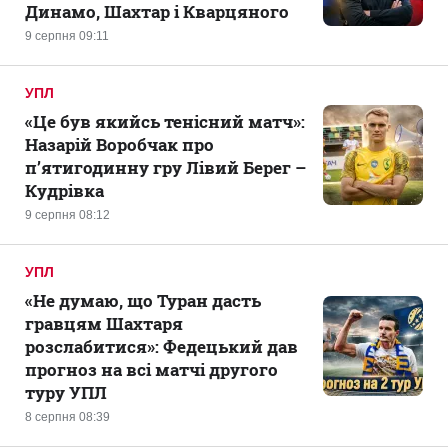
Динамо, Шахтар і Кварцяного
9 серпня 09:11
УПЛ
«Це був якийсь тенісний матч»:
Назарій Воробчак про
п’ятигодинну гру Лівий Берег –
Кудрівка
9 серпня 08:12
УПЛ
«Не думаю, що Туран дасть
гравцям Шахтаря
розслабитися»: Федецький дав
прогноз на всі матчі другого
туру УПЛ
8 серпня 08:39