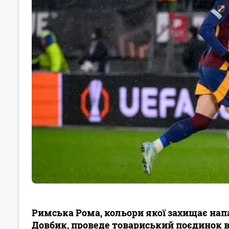
Римська Рома, кольори якої захищає нап
Довбик, проведе товариський поєдинок в 