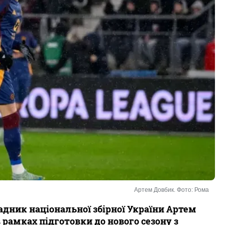
Артем Довбик. Фото: Рома
адник національної збірної України Артем
рамках підготовки до нового сезону з