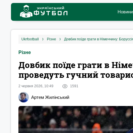
Новини
ukrfootball
різне
Довбик поїде грати в Німеччину: Борусс
Різне
Довбик поїде грати в Німе
проведуть гучний товари
2 червня 2026, 10:49
1591
Артем Жилінський