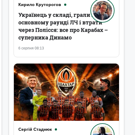
Кирило Круторогов
Українець у складі, грали в
основному раунді ЛЧ і втрати
через Полісся: все про Карабах –
суперника Динамо
6 серпня 08:13
Сергій Стаднюк