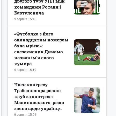
другого туру УПЛ між
командами Ротаня і
Бартуловича
9 серпня 15:45
«Футболка з його
одинадцятим номером
була мрією»:
ексзахисник Динамо
назвав ім'я свого
кумира
9 серпня 15:19
Член конгресу
Трабзонспора розніс
клуб за контракт
Малиновського: різка
заява щодо українця
9 серпня 15:04