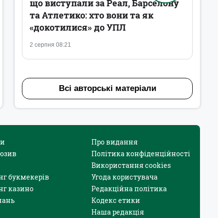
що виступали за Реал, Барселону
та Атлетико: хто вони та як
«докотилися» до УПЛ
2 серпня 08:21
Всі авторські матеріали
и
Про видання
юзив
Політика конфіденційності
Використання cookies
нг букмекерів
Угода користувача
нг казино
Редакційна політика
нань
Кодекс етики
Наша редакція