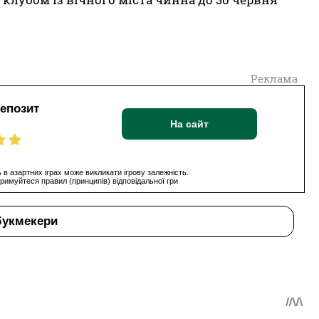
Реклама
депозит
На сайт
 в азартних іграх може викликати ігрову залежність.
римуйтеся правил (принципів) відповідальної гри
букмекери