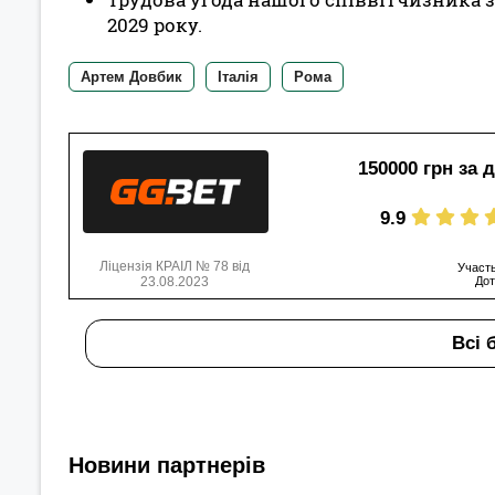
2029 року.
Артем Довбик
Італія
Рома
150000 грн за 
9.9
Ліцензія КРАІЛ № 78 від
Участь
23.08.2023
Дот
Всі 