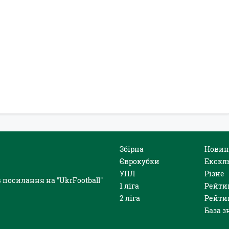
Збірна
Новин
Єврокубки
Екскл
УПЛ
Різне
 посилання на "UkrFootball"
1 ліга
Рейти
2 ліга
Рейти
База з