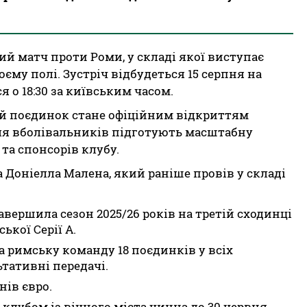
й матч проти Роми, у складі якої виступає
єму полі. Зустріч відбудеться 15 серпня на
я о 18:30 за київським часом.
цей поєдинок стане офіційним відкриттям
для вболівальників підготують масштабну
та спонсорів клубу.
 Доніелла Малена, який раніше провів у складі
авершила сезон 2025/26 років на третій сходинці
ької Серії А.
за римську команду 18 поєдинків у всіх
ьтативні передачі.
нів євро.
 клубом із вічного міста чинна до 30 червня