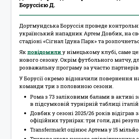
Боруссією Д.
Дортмундська Боруссія проведе контрольни
український нападник Артем Довбик, на сво
стадіоні «Сігнал Ідуна Парк» та розпочнетьс
Як
повідомили
у німецькому клубі, саме 
нового сезону. Окрім футбольного матчу, 
розважальну програму за участю партнерів 
У Борусії окремо відзначили повернення на
команди три з половиною сезони.
Рома з 73 заліковими балами в активі з
в підсумковій турнірній таблиці італійс
Довбик у сезоні 2025/26 років відіграв 
офіційних турнірах: три голи, дві резул
Transfermarkt оцінює Артема у 15 мільйо
Трудова угода нашого співвітчизника з