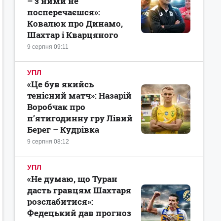
– з ними не
посперечаєшся»:
Ковалюк про Динамо,
Шахтар і Кварцяного
9 серпня 09:11
УПЛ
«Це був якийсь
тенісний матч»: Назарій
Воробчак про
п’ятигодинну гру Лівий
Берег – Кудрівка
9 серпня 08:12
УПЛ
«Не думаю, що Туран
дасть гравцям Шахтаря
розслабитися»:
Федецький дав прогноз