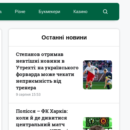
а
Різне
Букмекери
Казино
Останні новини
Степанов отримав
невтішні новини в
Утрехті: на українського
форварда може чекати
неприємність від
тренера
9 серпня 15:53
Полісся – ФК Харків:
коли й де дивитися
центральний матч