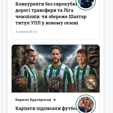
Конкуренти без єврокубків,
дорогі трансфери та Ліга
чемпіонів: чи збереже Шахтар
титул УПЛ у новому сезоні
3 серпня 08:14
Кирило Круторогов
Карпати підписали футболістів,