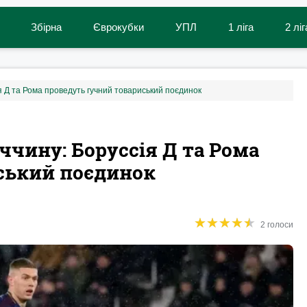
Збірна
Єврокубки
УПЛ
1 ліга
2 ліг
ія Д та Рома проведуть гучний товариський поєдинок
ччину: Боруссія Д та Рома
ський поєдинок
★
★
★
★
★
★
★
★
★
★
2 голоси