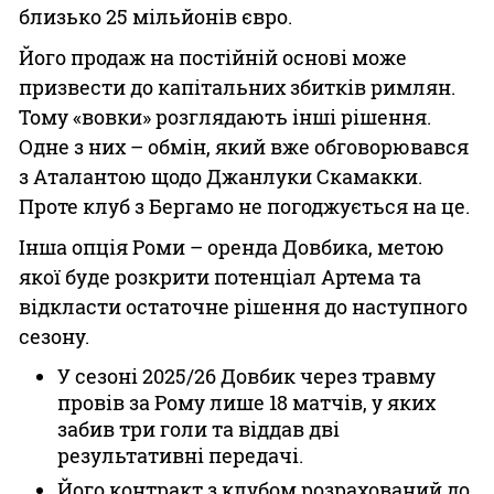
близько 25 мільйонів євро.
Його продаж на постійній основі може
призвести до капітальних збитків римлян.
Тому «вовки» розглядають інші рішення.
Одне з них – обмін, який вже обговорювався
з Аталантою щодо Джанлуки Скамакки.
Проте клуб з Бергамо не погоджується на це.
Інша опція Роми – оренда Довбика, метою
якої буде розкрити потенціал Артема та
відкласти остаточне рішення до наступного
сезону.
У сезоні 2025/26 Довбик через травму
провів за Рому лише 18 матчів, у яких
забив три голи та віддав дві
результативні передачі.
Його контракт з клубом розрахований до