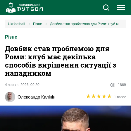
Новини
ukrfootball
різне
Довбик став проблемою для Роми: клуб має декілька способів вирішення ситуації з нападником
Різне
Збірна
Довбик став проблемою для
Єврокубки
Роми: клуб має декілька
способів вирішення ситуації з
УПЛ
нападником
1 ліга
4 червня 2026, 09:20
1869
★
★
★
★
★
★
★
★
★
★
Олександр Калінін
1 голос
2 ліга
Різне
Букмекери