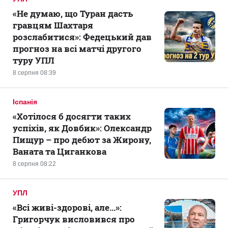
«Не думаю, що Туран дасть
гравцям Шахтаря
розслабитися»: Федецький дав
прогноз на всі матчі другого
туру УПЛ
8 серпня 08:39
Іспанія
«Хотілося б досягти таких
успіхів, як Довбик»: Олександр
Пищур – про дебют за Жирону,
Ваната та Циганкова
8 серпня 08:22
УПЛ
«Всі живі-здорові, але...»:
Григорчук висловився про