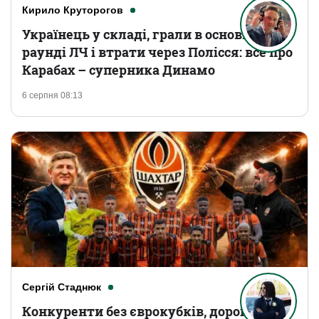
Кирило Круторогов
Українець у складі, грали в основному
раунді ЛЧ і втрати через Полісся: все про
Карабах – суперника Динамо
6 серпня 08:13
Сергій Стаднюк
Конкуренти без єврокубків, дорогі