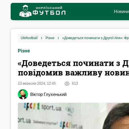
Новини
ukrfootball
різне
«Доведеться починати з Другої ліги‎»: 
Різне
«Доведеться починати з Др
повідомив важливу новин
13 вересня 2024, 12:45
613
Віктор Глухенький