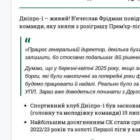
Дніпро-1 – живий! В’ячеслав Фрідман пові
команди, яку зняли з розіграшу Прем’єр-лі
«Працює генеральний директор, декілька бухга
залишили, бо стосовно подальших дій рішення 
Думаю, що у березні-квітні 2025 року, якщо
борги, які були накопичені за попередні рок
будемо працювати й надалі. Реально було за 
УПЛ. Зараз вже доведеться починати з Другої
Спортивний клуб Дніпро-1 був заснован
(головну та молодіжку команди) 19 лип
Найбільшим досягненням СК стали срібн
2022/23 років та золоті Першої ліги у кам