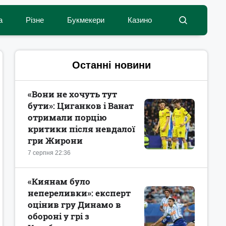
а
Різне
Букмекери
Казино
Останні новини
«Вони не хочуть тут
бути»: Циганков і Ванат
отримали порцію
критики після невдалої
гри Жирони
7 серпня 22:36
«Киянам було
непереливки»: експерт
оцінив гру Динамо в
обороні у грі з