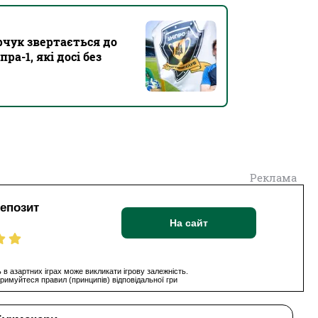
рчук звертається до
а-1, які досі без
Реклама
депозит
На сайт
 в азартних іграх може викликати ігрову залежність.
римуйтеся правил (принципів) відповідальної гри