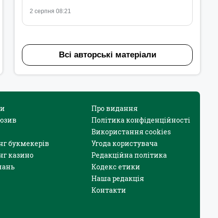
2 серпня 08:21
Всі авторські матеріали
и
Про видання
юзив
Політика конфіденційності
Використання cookies
нг букмекерів
Угода користувача
нг казино
Редакційна політика
нань
Кодекс етики
Наша редакція
Контакти