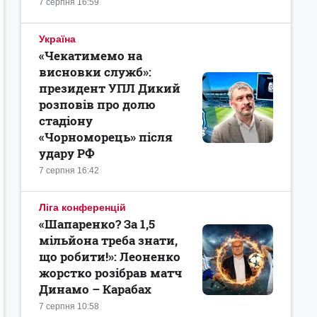
7 серпня 16:59
Україна
«Чекатимемо на
висновки служб»:
президент УПЛ Дикий
розповів про долю
стадіону
«Чорноморець» після
удару РФ
7 серпня 16:42
Ліга конференцій
«Шапаренко? За 1,5
мільйона треба знати,
що робити!»: Леоненко
жорстко розібрав матч
Динамо – Карабах
7 серпня 10:58