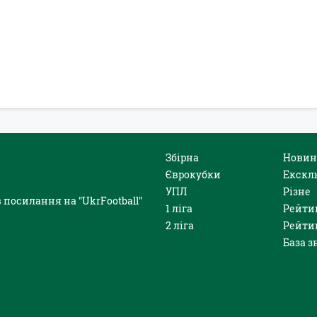
Збірна
Новин
Єврокубки
Екскл
УПЛ
Різне
 посилання на "UkrFootball"
1 ліга
Рейти
2 ліга
Рейти
База з