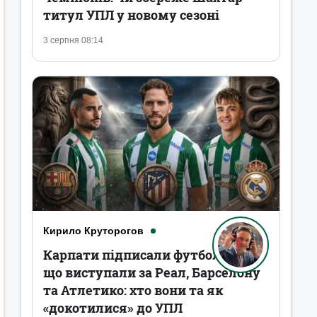
титул УПЛ у новому сезоні
3 серпня 08:14
Кирило Круторогов
Карпати підписали футболістів,
що виступали за Реал, Барселону
та Атлетико: хто вони та як
«докотилися» до УПЛ