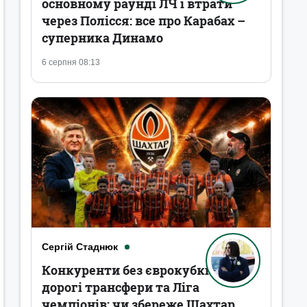
основному раунді ЛЧ і втрати
через Полісся: все про Карабах –
суперника Динамо
6 серпня 08:13
Сергій Стаднюк
Конкуренти без єврокубків,
дорогі трансфери та Ліга
чемпіонів: чи збереже Шахтар