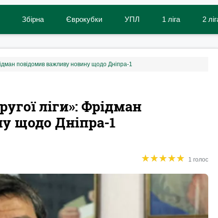
Збірна
Єврокубки
УПЛ
1 ліга
2 ліг
Фрідман повідомив важливу новину щодо Дніпра-1
угої ліги‎»: Фрідман
у щодо Дніпра-1
★
★
★
★
★
★
★
★
★
★
1 голос