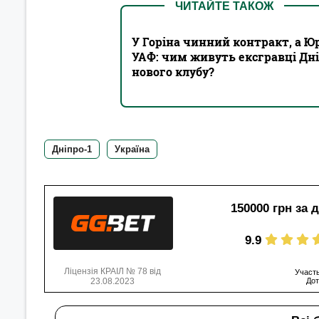
ЧИТАЙТЕ ТАКОЖ
У Горіна чинний контракт, а Ю
УАФ: чим живуть ексгравці Дніпр
нового клубу?
Дніпро-1
Україна
150000 грн за 
9.9
Ліцензія КРАІЛ № 78 від
Участь
23.08.2023
Дот