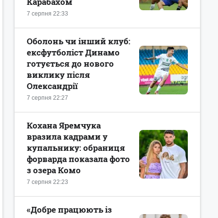
Карабахом
7 серпня 22:33
Оболонь чи інший клуб:
ексфутболіст Динамо
готується до нового
виклику після
Олександрії
7 серпня 22:27
Кохана Яремчука
вразила кадрами у
купальнику: обраниця
форварда показала фото
з озера Комо
7 серпня 22:23
«Добре працюють із