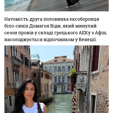
Натомість друга половинка ексоборонця
біло-синіх Домагоя Віди, який минулий
сезон провів у складі грецького АЕКу з Афін,
насолоджується відпочинком у Венеції.