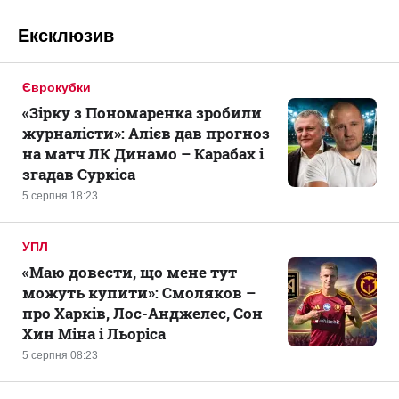
Ексклюзив
Єврокубки
«Зірку з Пономаренка зробили
журналісти»: Алієв дав прогноз
на матч ЛК Динамо – Карабах і
згадав Суркіса
5 серпня 18:23
УПЛ
«Маю довести, що мене тут
можуть купити»: Смоляков –
про Харків, Лос-Анджелес, Сон
Хин Міна і Льоріса
5 серпня 08:23