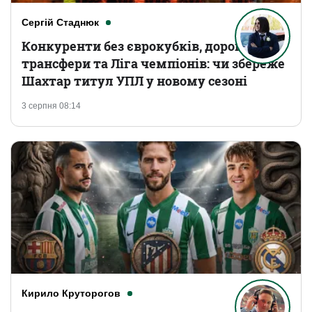
Сергій Стаднюк
Конкуренти без єврокубків, дорогі
трансфери та Ліга чемпіонів: чи збереже
Шахтар титул УПЛ у новому сезоні
3 серпня 08:14
Кирило Круторогов