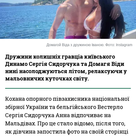
Казино
Домагой Віда з дружиною Іваною. Фото: Instagram
Дружини колишніх гравціа київського
Динамо Сергія Сидорчука та Домагя Віди
нині насолоджуються літом, релаксуючи у
мальовничих куточках світу.
Кохана опорного півзахисника національної
збірної України та бельгійського Вестерло
Сергія Сидорчука Анна відпочиває на
Мальдівах. Про це стало відомо, після того,
як дівчина запостила фото на своїй сторінці