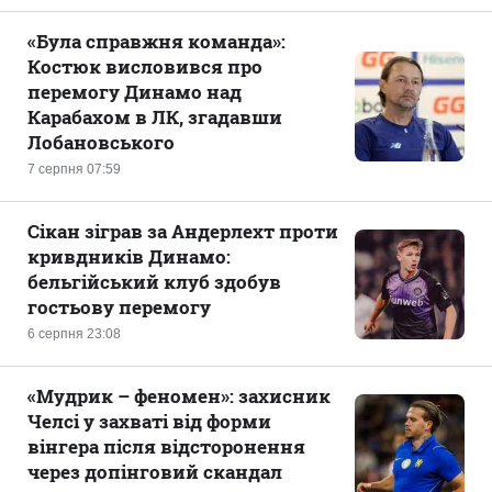
«Була справжня команда»:
Костюк висловився про
перемогу Динамо над
Карабахом в ЛК, згадавши
Лобановського
7 серпня 07:59
Сікан зіграв за Андерлехт проти
кривдників Динамо:
бельгійський клуб здобув
гостьову перемогу
6 серпня 23:08
«Мудрик – феномен»: захисник
Челсі у захваті від форми
вінгера після відсторонення
через допінговий скандал