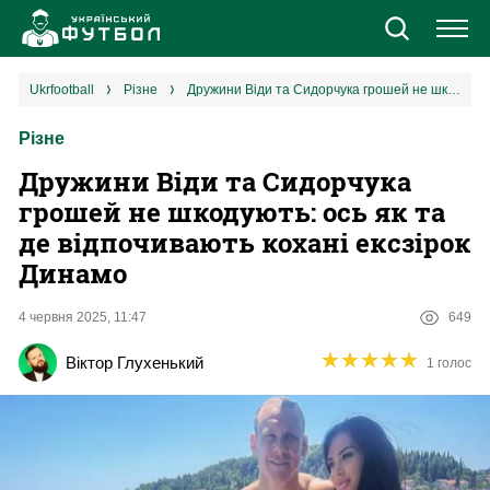
Новини
ukrfootball
різне
Дружини Віди та Сидорчука грошей не шкодують: ось як та де відпочивають кохані ексзірок Динамо
Різне
Збірна
Дружини Віди та Сидорчука
Єврокубки
грошей не шкодують: ось як та
де відпочивають кохані ексзірок
УПЛ
Динамо
1 ліга
4 червня 2025, 11:47
649
★
★
★
★
★
★
★
★
★
★
Віктор Глухенький
1 голос
2 ліга
Різне
Букмекери