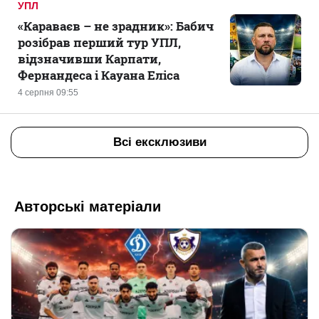
УПЛ
«Караваєв – не зрадник»: Бабич
розібрав перший тур УПЛ,
відзначивши Карпати,
Фернандеса і Кауана Еліса
4 серпня 09:55
Всі ексклюзиви
Авторські матеріали