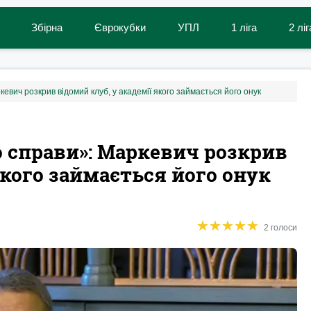
Збірна
Єврокубки
УПЛ
1 ліга
2 ліг
кевич розкрив відомий клуб, у академії якого займається його онук
 справи‎»: Маркевич розкрив
якого займається його онук
★
★
★
★
★
★
★
★
★
★
2 голоси