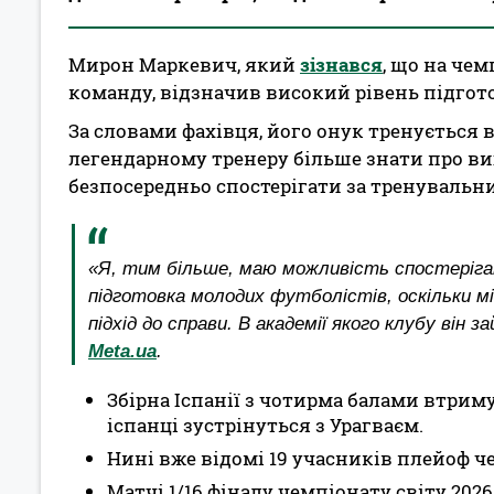
Мирон Маркевич, який
зізнався
, що на чем
команду, відзначив високий рівень підгото
За словами фахівця, його онук тренується в
легендарному тренеру більше знати про ви
безпосередньо спостерігати за тренувальн
«Я, тим більше, маю можливість спостерігати,
підготовка молодих футболістів, оскільки мі
підхід до справи. В академії якого клубу він
Meta.ua
.
Збірна Іспанії з чотирма балами втримує
іспанці зустрінуться з Урагваєм.
Нині вже відомі 19 учасників плейоф ч
Матчі 1/16 фіналу чемпіонату світу 2026