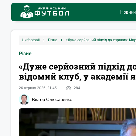
Новини
ukrfootball
різне
«Дуже серйозний підхід до справи‎»: Мар
Різне
«Дуже серйозний підхід до
відомий клуб, у академії 
26 червня 2026, 21:45
284
Віктор Слюсаренко