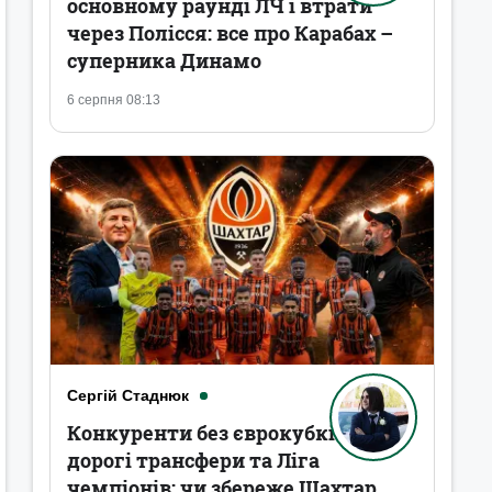
основному раунді ЛЧ і втрати
через Полісся: все про Карабах –
суперника Динамо
6 серпня 08:13
Сергій Стаднюк
Конкуренти без єврокубків,
дорогі трансфери та Ліга
чемпіонів: чи збереже Шахтар