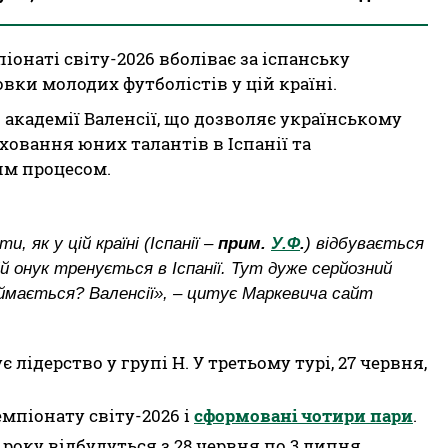
піонаті світу-2026 вболіває за іспанську
вки молодих футболістів у цій країні.
 академії Валенсії, що дозволяє українському
ховання юних талантів в Іспанії та
им процесом.
 як у цій країні (
Іспанії
–
прим.
У.Ф
.
) відбувається
й онук тренується в Іспанії. Тут дуже серйозний
 займається? Валенсії», – цитує Маркевича сайт
 лідерство у групі Н. У третьому турі, 27 червня,
емпіонату світу-2026 і
сформовані чотири пари
.
 року відбудуться з 28 червня по 3 липня.