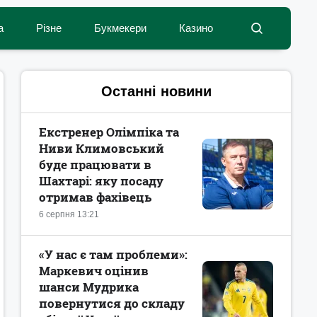
а
Різне
Букмекери
Казино
Останні новини
Екстренер Олімпіка та
Ниви Климовський
буде працювати в
Шахтарі: яку посаду
отримав фахівець
6 серпня 13:21
«У нас є там проблеми»:
Маркевич оцінив
шанси Мудрика
повернутися до складу