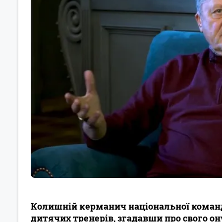
Колишній керманич національної команд
дитячих тренерів, згадавши про свого он