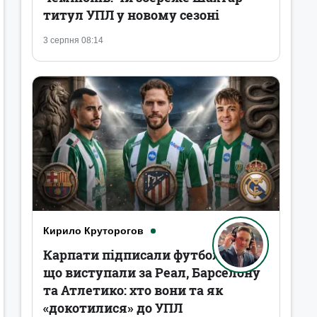
титул УПЛ у новому сезоні
3 серпня 08:14
Кирило Круторогов
Карпати підписали футболістів,
що виступали за Реал, Барселону
та Атлетико: хто вони та як
«докотилися» до УПЛ