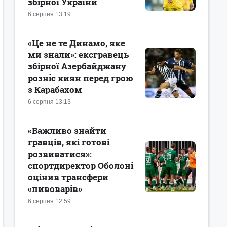
збірної України
6 серпня 13:19
«Це не те Динамо, яке
ми знали»: ексгравець
збірної Азербайджану
розніс киян перед грою
з Карабахом
6 серпня 13:13
«Важливо знайти
гравців, які готові
розвиватися»:
спортдиректор Оболоні
оцінив трансфери
«пивоварів»
6 серпня 12:59