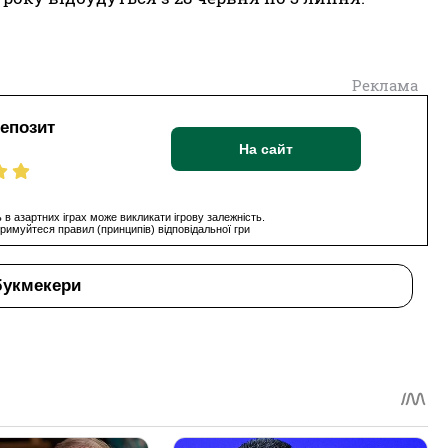
Реклама
депозит
На сайт
 в азартних іграх може викликати ігрову залежність.
римуйтеся правил (принципів) відповідальної гри
букмекери