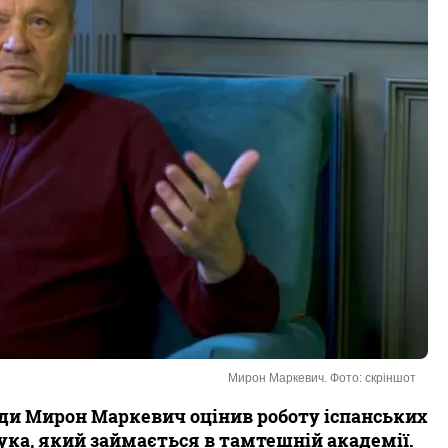
Мирон Маркевич. Фото: скріншот
и Мирон Маркевич оцінив роботу іспанських
ука, який займається в тамтешній академії.