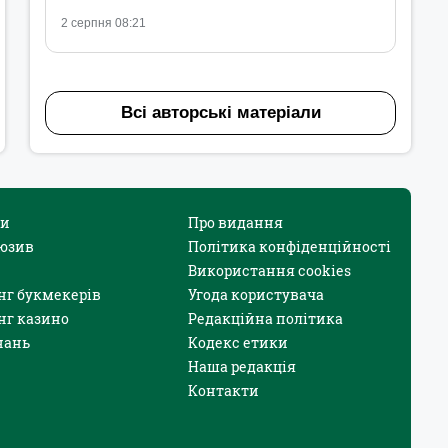
2 серпня 08:21
Всі авторські матеріали
и
Про видання
юзив
Політика конфіденційності
Використання cookies
нг букмекерів
Угода користувача
нг казино
Редакційна політика
нань
Кодекс етики
Наша редакція
Контакти