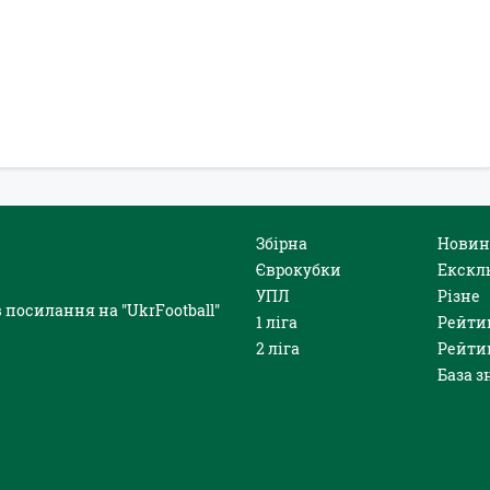
Збірна
Новин
Єврокубки
Екскл
УПЛ
Різне
 посилання на "UkrFootball"
1 ліга
Рейти
2 ліга
Рейти
База з