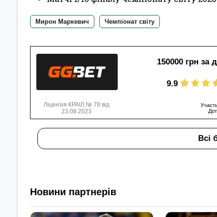
Мирон Маркевич
Чемпіонат світу
150000 грн за 
9.9
Ліцензія КРАІЛ № 78 від
Участь
23.08.2023
Дот
Всі 