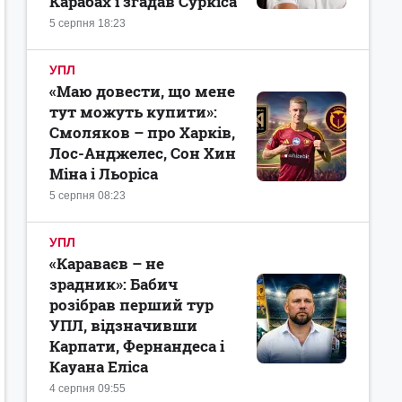
Карабах і згадав Суркіса
5 серпня 18:23
УПЛ
«Маю довести, що мене
тут можуть купити»:
Смоляков – про Харків,
Лос-Анджелес, Сон Хин
Міна і Льоріса
5 серпня 08:23
УПЛ
«Караваєв – не
зрадник»: Бабич
розібрав перший тур
УПЛ, відзначивши
Карпати, Фернандеса і
Кауана Еліса
4 серпня 09:55