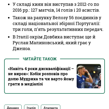
У складі киян він виступав з 2012-го по
2016 рр.: 127 матчів, 14 голів і 20 асистів.
Також на рахунку Велозу 56 поєдинків у
складі національної збірної Португалії:
три голи, п'ять результативних передач.
В Італії окрім Довбика виступає ще й
Руслан Малиновський, який грає у
Дженоа.
ЧИТАЙТЕ ТАКОЖ
«Навіть 4 роки дискваліфікації –
не вирок»: Кобін розповів про
долю Мудрика та чи варто йому
грати в медіалізі
Динамо
Італія
Аталанта