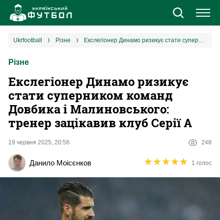
Новини
ukrfootball
різне
Екслегіонер Динамо ризикує стати суперником команд Довбика і Малиновського: тренер зацікавив клуб Серії А
Різне
Збірна
Екслегіонер Динамо ризикує
Єврокубки
стати суперником команд
Довбика і Малиновського:
УПЛ
тренер зацікавив клуб Серії А
1 ліга
19 червня 2025, 20:56
248
★
★
★
★
★
★
★
★
★
★
Данило Моісєнков
1 голос
2 ліга
Різне
Букмекери