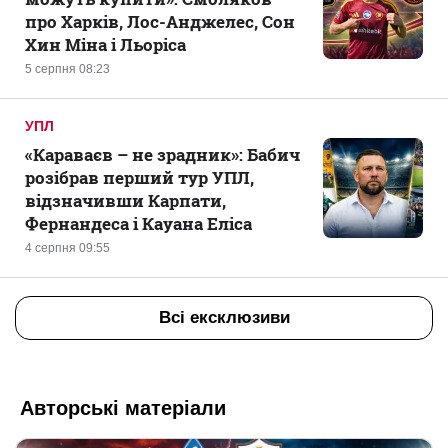
про Харків, Лос-Анджелес, Сон
Хин Міна і Льоріса
5 серпня 08:23
УПЛ
«Караваєв – не зрадник»: Бабич
розібрав перший тур УПЛ,
відзначивши Карпати,
Фернандеса і Кауана Еліса
4 серпня 09:55
Всі ексклюзиви
Авторські матеріали