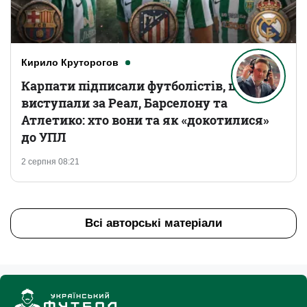
Кирило Круторогов
Карпати підписали футболістів, що
виступали за Реал, Барселону та
Атлетико: хто вони та як «докотилися»
до УПЛ
2 серпня 08:21
Всі авторські матеріали