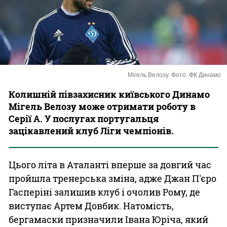
Казино
Мігель Велозу. Фото: ФК Динамо
Колишній півзахисник київського Динамо
Мігель Велозу може отримати роботу в
Серії А. У послугах португальця
зацікавлений клуб Ліги чемпіонів.
Цього літа в Аталанті вперше за довгий час
пройшла тренерська зміна, адже Джан П'єро
Гасперіні залишив клуб і очолив Рому, де
виступає Артем Довбик. Натомість,
бергамаски призначили Івана Юріча, який