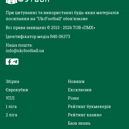
При цитуванні та використанні будь-яких матеріалів
посилання на "UkrFootball" обов'язкове
Всі права захищені © 2013 - 2026 ТОВ «ПМХ»
Ідентифікатор медіа R40-06373
Наша пошта:
info@ukrfootball.ua
Збірна
Новини
Єврокубки
Ексклюзив
УПЛ
Різне
1 ліга
Рейтинг букмекерів
2 ліга
Рейтинг казино
База знань