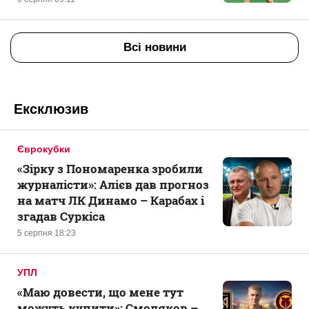
Всі новини
Ексклюзив
Єврокубки
«Зірку з Пономаренка зробили
журналісти»: Алієв дав прогноз
на матч ЛК Динамо – Карабах і
згадав Суркіса
5 серпня 18:23
УПЛ
«Маю довести, що мене тут
можуть купити»: Смоляков –