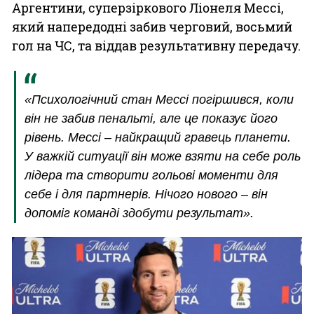
Аргентини, суперзіркового Ліонеля Мессі,
який напередодні забив черговий, восьмий
гол на ЧС, та віддав результативну передачу.
«Психологічний стан Мессі погіршився, коли
він не забив пенальті, але це показує його
рівень. Мессі – найкращий гравець планети.
У важкій ситуації він може взяти на себе роль
лідера та створити гольові моменти для
себе і для партнерів. Нічого нового – він
допоміг команді здобути результат».