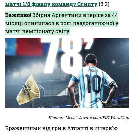
матчі 1/8 фіналу команду Єгипту
(3:2).
Важливо!
Збірна Аргентини вперше за 44
місяці опинилася в ролі наздоганяючої у
матчі чемпіонату світу.
Ліонель Мессі. Фото: x.com/FIFAWorldCup
Враженнями від гри в Атланті в інтерв'ю