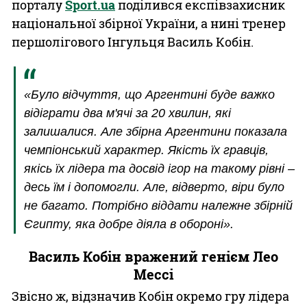
порталу
Sport.ua
поділився експівзахисник
національної збірної України, а нині тренер
першолігового Інгульця Василь Кобін.
«Було відчуття, що Аргентині буде важко
відіграти два м'ячі за 20 хвилин, які
залишалися. Але збірна Аргентини показала
чемпіонський характер. Якість їх гравців,
якісь їх лідера та досвід ігор на такому рівні –
десь їм і допомогли. Але, відверто, віри було
не багато. Потрібно віддати належне збірній
Єгипту, яка добре діяла в обороні».
Василь Кобін вражений генієм Лео
Мессі
Звісно ж, відзначив Кобін окремо гру лідера