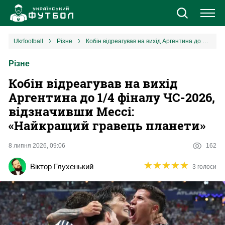
Новини
ukrfootball
різне
Кобін відреагував на вихід Аргентина до 1/4 фіналу ЧС-2026, відзначивши Мессі: «Найкращий гравець планети»
Різне
Збірна
Кобін відреагував на вихід
Єврокубки
Аргентина до 1/4 фіналу ЧС-2026,
відзначивши Мессі:
УПЛ
«Найкращий гравець планети»
1 ліга
8 липня 2026, 09:06
162
★
★
★
★
★
★
★
★
★
★
Віктор Глухенький
3 голоси
2 ліга
Різне
Букмекери