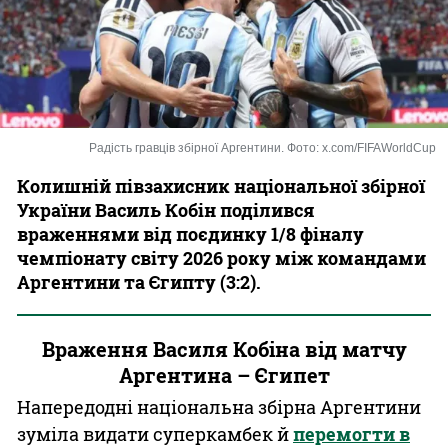
Казино
Радість гравців збірної Аргентини. Фото: x.com/FIFAWorldCup
Колишній півзахисник національної збірної
України Василь Кобін поділився
враженнями від поєдинку 1/8 фіналу
чемпіонату світу 2026 року між командами
Аргентини та Єгипту (3:2).
Враження Василя Кобіна від матчу
Аргентина – Єгипет
Напередодні національна збірна Аргентини
зуміла видати суперкамбек й
перемогти в