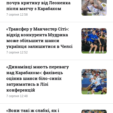
почув критику від Леоненка
після матчу з Карабахом
7 серпня 12:58
«Трансфер у Манчестер Сіті»:
відхід конкурента Мудрика
може збільшити шанси
українця залишитися в Челсі
7 серпня 12:52
«Динамівці мають перевагу
над Карабахом»: фахівець
оцінив шанси біло-синіх
затриматись в Лізі
конференцій
7 серпня 12:48
«Вони такі ж слабкі, як і