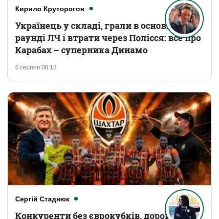
Кирило Круторогов
Українець у складі, грали в основному
раунді ЛЧ і втрати через Полісся: все про
Карабах – суперника Динамо
6 серпня 08:13
Сергій Стаднюк
Конкуренти без єврокубків, дорогі