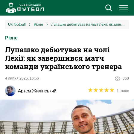
Новини
ukrfootball
різне
Лупашко дебютував на чолі Лехії: як завершився матч команди українського тренера
Різне
Збірна
Лупашко дебютував на чолі
Єврокубки
Лехії: як завершився матч
команди українського тренера
УПЛ
4 липня 2026, 16:56
360
1 ліга
★
★
★
★
★
★
★
★
★
★
Артем Жилінський
1 голос
2 ліга
Різне
Букмекери