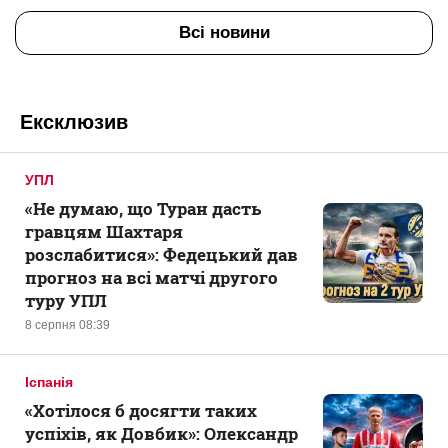
Всі новини
Ексклюзив
УПЛ
«Не думаю, що Туран дасть
гравцям Шахтаря
розслабитися»: Федецький дав
прогноз на всі матчі другого
туру УПЛ
8 серпня 08:39
Іспанія
«Хотілося б досягти таких
успіхів, як Довбик»: Олександр