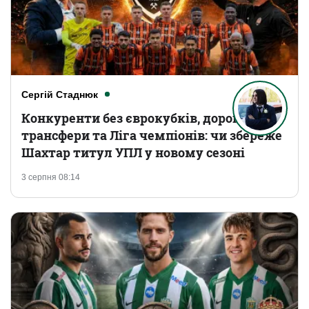
Сергій Стаднюк
Конкуренти без єврокубків, дорогі
трансфери та Ліга чемпіонів: чи збереже
Шахтар титул УПЛ у новому сезоні
3 серпня 08:14