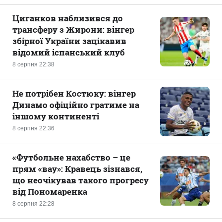
Циганков наблизився до
трансферу з Жирони: вінгер
збірної України зацікавив
відомий іспанський клуб
8 серпня 22:38
Не потрібен Костюку: вінгер
Динамо офіційно гратиме на
іншому континенті
8 серпня 22:36
«Футбольне нахабство – це
прям «вау»: Кравець зізнався,
що неочікував такого прогресу
від Пономаренка
8 серпня 22:28