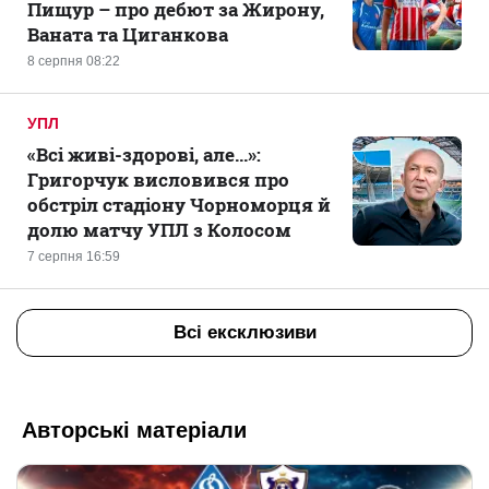
Пищур – про дебют за Жирону,
Ваната та Циганкова
8 серпня 08:22
УПЛ
«Всі живі-здорові, але...»:
Григорчук висловився про
обстріл стадіону Чорноморця й
долю матчу УПЛ з Колосом
7 серпня 16:59
Всі ексклюзиви
Авторські матеріали