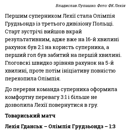
Владислав Лупашко. Фото: ФК Лехія
Першим суперником Лехії стала Олімпія
Грудзьондз із третього дивізіону Польщі.
Старт зустрічі вийшов вкрай
результативним, адже вже на 16-й хвилині
рахунок був 2:1 на користь суперника, а
перший гол був забитий на першій хвилині.
Глоговскі швидко зрівняв рахунок на 5-й
хвилині, проте потім ініціативу повністю
перехопила Олімпія.
До перерви команда суперника оформила
комфортну перевагу 3:1 і більше не
дозволила Лехії повернутися в гру.
Товариський матч
Лехія Гданськ – Олімпія Грудзьондз – 1:3