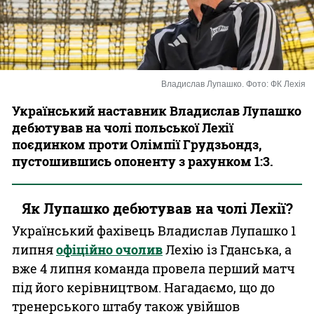
Казино
Владислав Лупашко. Фото: ФК Лехія
Український наставник Владислав Лупашко
дебютував на чолі польської Лехії
поєдинком проти Олімпії Грудзьондз,
пустошившись опоненту з рахунком 1:3.
Як Лупашко дебютував на чолі Лехії?
Український фахівець Владислав Лупашко 1
липня
офіційно очолив
Лехію із Гданська, а
вже 4 липня команда провела перший матч
під його керівництвом. Нагадаємо, що до
тренерського штабу також увійшов