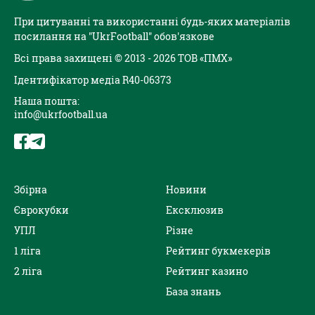
При цитуванні та використанні будь-яких матеріалів
посилання на "UkrFootball" обов'язкове
Всі права захищені © 2013 - 2026 ТОВ «ПМХ»
Ідентифікатор медіа R40-06373
Наша пошта:
info@ukrfootball.ua
Збірна
Новини
Єврокубки
Ексклюзив
УПЛ
Різне
1 ліга
Рейтинг букмекерів
2 ліга
Рейтинг казино
База знань