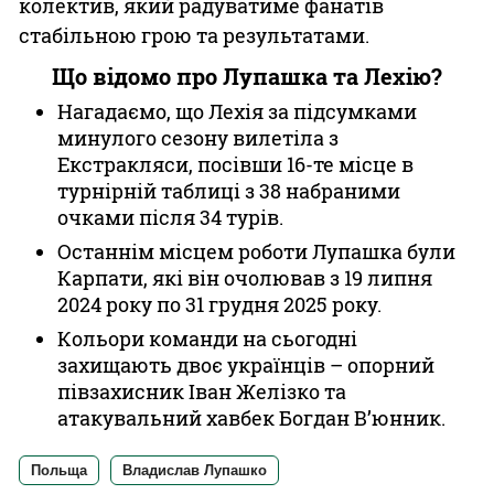
колектив, який радуватиме фанатів
стабільною грою та результатами.
Що відомо про Лупашка та Лехію?
Нагадаємо, що Лехія за підсумками
минулого сезону вилетіла з
Екстракляси, посівши 16-те місце в
турнірній таблиці з 38 набраними
очками після 34 турів.
Останнім місцем роботи Лупашка були
Карпати, які він очолював з 19 липня
2024 року по 31 грудня 2025 року.
Кольори команди на сьогодні
захищають двоє українців – опорний
півзахисник Іван Желізко та
атакувальний хавбек Богдан В’юнник.
Польща
Владислав Лупашко