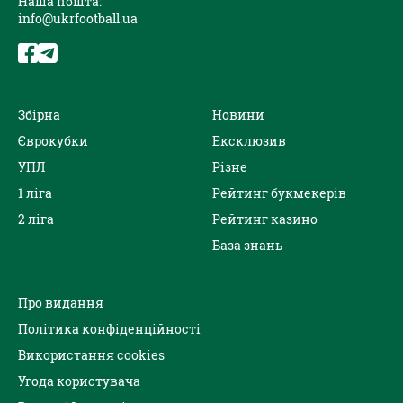
Наша пошта:
info@ukrfootball.ua
Збірна
Новини
Єврокубки
Ексклюзив
УПЛ
Різне
1 ліга
Рейтинг букмекерів
2 ліга
Рейтинг казино
База знань
Про видання
Політика конфіденційності
Використання cookies
Угода користувача