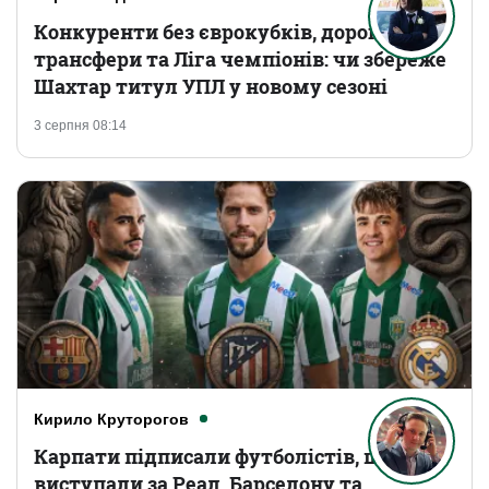
Конкуренти без єврокубків, дорогі
трансфери та Ліга чемпіонів: чи збереже
Шахтар титул УПЛ у новому сезоні
3 серпня 08:14
Кирило Круторогов
Карпати підписали футболістів, що
виступали за Реал, Барселону та