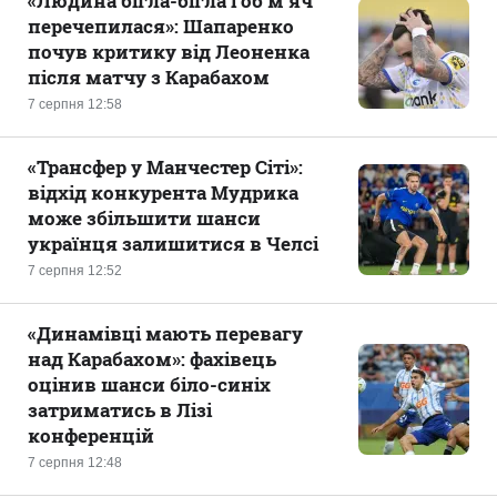
«Людина бігла-бігла і об м'яч
перечепилася»: Шапаренко
почув критику від Леоненка
після матчу з Карабахом
7 серпня 12:58
«Трансфер у Манчестер Сіті»:
відхід конкурента Мудрика
може збільшити шанси
українця залишитися в Челсі
7 серпня 12:52
«Динамівці мають перевагу
над Карабахом»: фахівець
оцінив шанси біло-синіх
затриматись в Лізі
конференцій
7 серпня 12:48