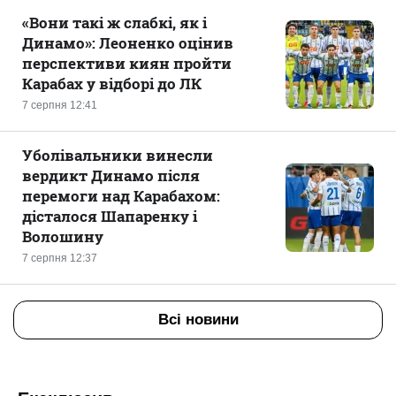
«Вони такі ж слабкі, як і
Динамо»: Леоненко оцінив
перспективи киян пройти
Карабах у відборі до ЛК
7 серпня 12:41
Уболівальники винесли
вердикт Динамо після
перемоги над Карабахом:
дісталося Шапаренку і
Волошину
7 серпня 12:37
Всі новини