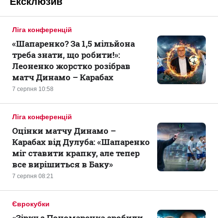
Ексклюзив
Ліга конференцій
«Шапаренко? За 1,5 мільйона
треба знати, що робити!»:
Леоненко жорстко розібрав
матч Динамо – Карабах
7 серпня 10:58
Ліга конференцій
Оцінки матчу Динамо –
Карабах від Дулуба: «Шапаренко
міг ставити крапку, але тепер
все вирішиться в Баку»
7 серпня 08:21
Єврокубки
«Зірку з Пономаренка зробили