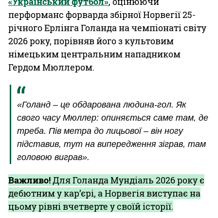
«Український футбол»
, оцінюючи
перформанс форварда збірної Норвегії 25-
річного Ерлінга Голанда на чемпіонаті світу
2026 року, порівняв його з культовим
німецьким центральним нападником
Гердом Мюллером.
«Голанд – це обдарована людина-гол. Як
свого часу Мюллер: опиняється саме там, де
треба. Пів метра до лицьової – він ногу
підставив, тут на випередження зіграв, там
головою виграв».
Важливо!
Для Голанда Мундіаль 2026 року є
дебютним у кар’єрі, а Норвегія виступає на
цьому рівні вчетверте у своїй історії.