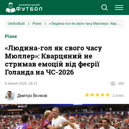
Новини
ukrfootball
різне
«Людина-гол як свого часу Мюллер»: Кварцяний не стримав емоцій від феєрії Голанда на ЧС-2026
Різне
Збірна
«Людина-гол як свого часу
Єврокубки
Мюллер»: Кварцяний не
стримав емоцій від феєрії
УПЛ
Голанда на ЧС-2026
1 ліга
6 липня 2026, 18:21
260
★
★
★
★
★
★
★
★
★
★
Дмитро Вєнков
1 голос
2 ліга
Різне
Букмекери