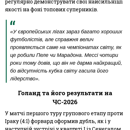
регулярно демонструвати свої найсильніші
якості на фоні топових суперників.
«У європейських лігах зараз багато хороших
футболістів, але справжня велич
проявляється саме на чемпіонатах світу, як
це робили Пеле чи Марадона. Мессі чотири
роки тому довів, що він не дарма найкращий,
бо відсутність кубка світу гасила його
лідерство».
Голанд та його результати на
ЧС-2026
У матчі першого туру групового етапу проти
Іраку (4:1) форвард оформив дубль, як і у
наступній зустрічі у квартеті I із Сенегалом