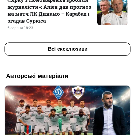
журналісти»: Алієв дав прогноз
на матч ЛК Динамо – Карабах і
згадав Суркіса
5 серпня 18:23
Всі ексклюзиви
Авторські матеріали