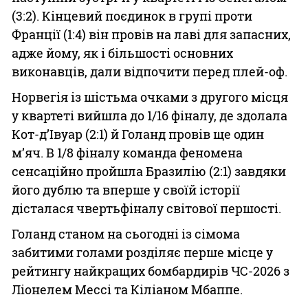
(3:2). Кінцевий поєдинок в групі проти
Франції (1:4) він провів на лаві для запасних,
адже йому, як і більшості основних
виконавців, дали відпочити перед плей-оф.
Норвегія із шістьма очками з другого місця
у квартеті вийшла до 1/16 фіналу, де здолала
Кот-д’Івуар (2:1) й Голанд провів ще один
м’яч. В 1/8 фіналу команда феномена
сенсаційно пройшла Бразилію (2:1) завдяки
його дублю та вперше у своїй історії
дісталася чвертьфіналу світової першості.
Голанд станом на сьогодні із сімома
забитими голами розділяє перше місце у
рейтингу найкращих бомбардирів ЧС-2026 з
Ліонелем Мессі та Кіліаном Мбаппе.