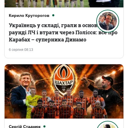
Кирило Круторогов
Українець у складі, грали в основному
раунді ЛЧ і втрати через Полісся: все про
Карабах – суперника Динамо
6 серпня 08:13
Сергій Стаднюк