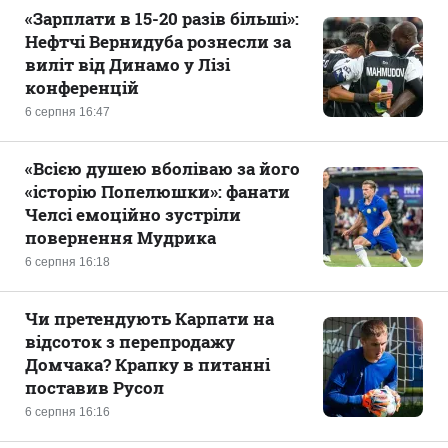
«Зарплати в 15-20 разів більші»:
Нефтчі Вернидуба рознесли за
виліт від Динамо у Лізі
конференцій
6 серпня 16:47
«Всією душею вболіваю за його
«історію Попелюшки»: фанати
Челсі емоційно зустріли
повернення Мудрика
6 серпня 16:18
Чи претендують Карпати на
відсоток з перепродажу
Домчака? Крапку в питанні
поставив Русол
6 серпня 16:16