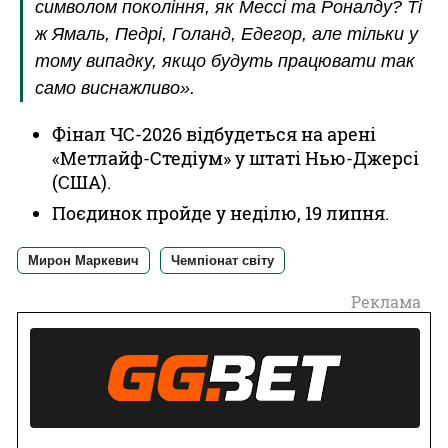
символом покоління, як Мессі та Роналду? Ті
ж Ямаль, Педрі, Голанд, Едегор, але тільки у
тому випадку, якщо будуть працювати так
само виснажливо».
Фінал ЧС-2026 відбудеться на арені
«Метлайф-Стедіум» у штаті Нью-Джерсі
(США).
Поєдинок пройде у неділю, 19 липня.
Мирон Маркевич
Чемпіонат світу
Реклама