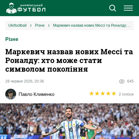
Новини
ukrfootball
різне
Маркевич назвав нових Мессі та Роналду: хто може стати символом покоління
Різне
Збірна
Маркевич назвав нових Мессі та
Єврокубки
Роналду: хто може стати
символом покоління
УПЛ
28 червня 2026, 20:36
645
1 ліга
★
★
★
★
★
★
★
★
★
★
Павло Клименко
2 голоси
2 ліга
Різне
Букмекери