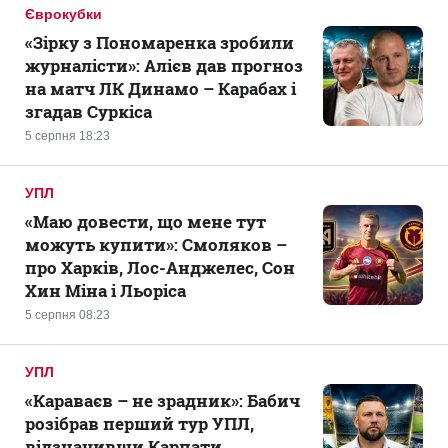
Єврокубки
«Зірку з Пономаренка зробили
журналісти»: Алієв дав прогноз
на матч ЛК Динамо – Карабах і
згадав Суркіса
5 серпня 18:23
УПЛ
«Маю довести, що мене тут
можуть купити»: Смоляков –
про Харків, Лос-Анджелес, Сон
Хин Міна і Льоріса
5 серпня 08:23
УПЛ
«Караваєв – не зрадник»: Бабич
розібрав перший тур УПЛ,
відзначивши Карпати,