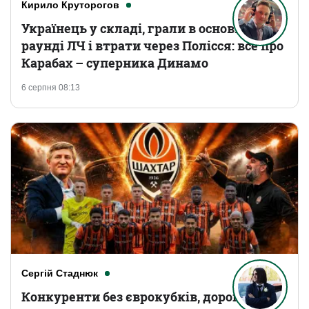
Кирило Круторогов
Українець у складі, грали в основному
раунді ЛЧ і втрати через Полісся: все про
Карабах – суперника Динамо
6 серпня 08:13
Сергій Стаднюк
Конкуренти без єврокубків, дорогі