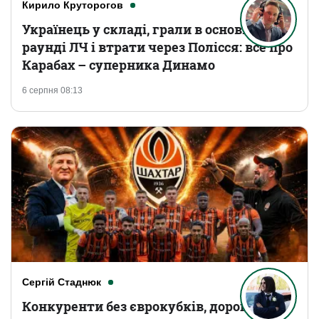
Кирило Круторогов
Українець у складі, грали в основному
раунді ЛЧ і втрати через Полісся: все про
Карабах – суперника Динамо
6 серпня 08:13
Сергій Стаднюк
Конкуренти без єврокубків, дорогі