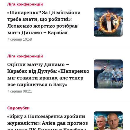
Ліга конференцій
«Шапаренко? За 1,5 мільйона
треба знати, що робити!»:
Леоненко жорстко розібрав
матч Динамо – Карабах
7 серпня 10:58
Ліга конференцій
Оцінки матчу Динамо –
Карабах від Дулуба: «Шапаренко
міг ставити крапку, але тепер
все вирішиться в Баку»
7 серпня 08:21
Єврокубки
«Зірку з Пономаренка зробили
журналісти»: Алієв дав прогноз
на матч ЛК Динамо – Карабах і