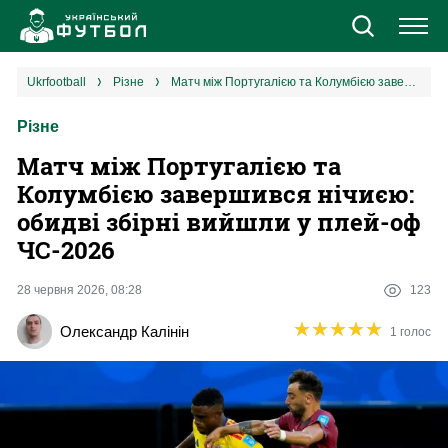
Новини
ukrfootball
різне
Матч між Португалією та Колумбією завершився нічиєю: обидві збірні вийшли у плей-оф ЧС-2026
Різне
Збірна
Матч між Португалією та
Єврокубки
Колумбією завершився нічиєю:
обидві збірні вийшли у плей-оф
УПЛ
ЧС-2026
1 ліга
28 червня 2026, 08:28
123
★
★
★
★
★
★
★
★
★
★
Олександр Калінін
1 голос
2 ліга
Різне
Букмекери