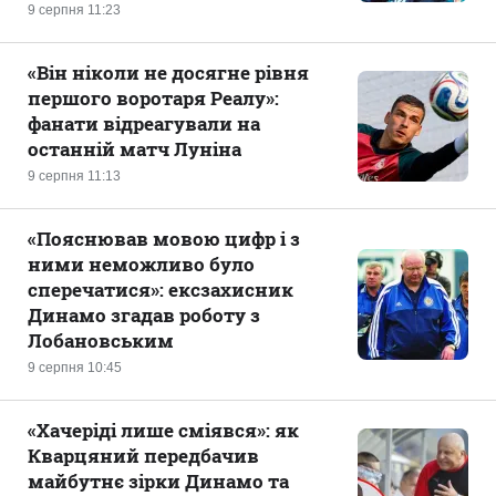
9 серпня 11:23
«Він ніколи не досягне рівня
першого воротаря Реалу»:
фанати відреагували на
останній матч Луніна
9 серпня 11:13
«Пояснював мовою цифр і з
ними неможливо було
сперечатися»: ексзахисник
Динамо згадав роботу з
Лобановським
9 серпня 10:45
«Хачеріді лише сміявся»: як
Кварцяний передбачив
майбутнє зірки Динамо та