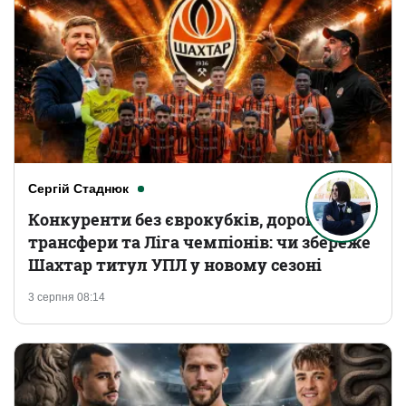
Сергій Стаднюк
Конкуренти без єврокубків, дорогі
трансфери та Ліга чемпіонів: чи збереже
Шахтар титул УПЛ у новому сезоні
3 серпня 08:14