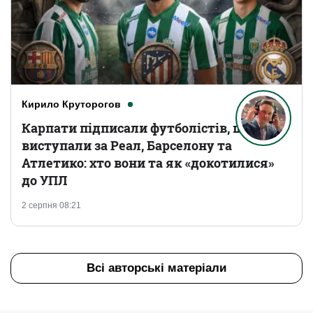
Кирило Круторогов
Карпати підписали футболістів, що
виступали за Реал, Барселону та
Атлетико: хто вони та як «докотилися»
до УПЛ
2 серпня 08:21
Всі авторські матеріали