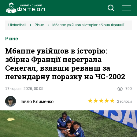
Новини
ukrfootball
різне
Мбаппе увійшов в історію: збірна Франції переграла Сенегал, взявши реванш за легендарну поразку на ЧС-2002
Різне
Збірна
Мбаппе увійшов в історію:
Єврокубки
збірна Франції переграла
Сенегал, взявши реванш за
УПЛ
легендарну поразку на ЧС-2002
1 ліга
17 червня 2026, 00:05
790
★
★
★
★
★
★
★
★
★
★
Павло Клименко
2 голоси
2 ліга
Різне
Букмекери