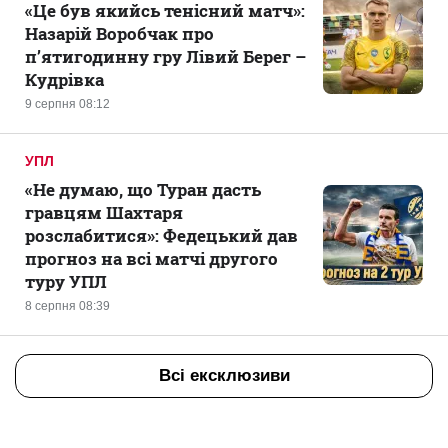
«Це був якийсь тенісний матч»:
Назарій Воробчак про
п’ятигодинну гру Лівий Берег –
Кудрівка
9 серпня 08:12
УПЛ
«Не думаю, що Туран дасть
гравцям Шахтаря
розслабитися»: Федецький дав
прогноз на всі матчі другого
туру УПЛ
8 серпня 08:39
Всі ексклюзиви