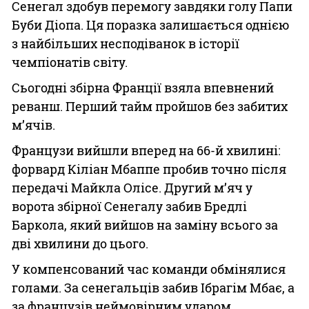
Сенегал здобув перемогу завдяки голу Папи
Буби Діопа. Ця поразка залишається однією
з найбільших несподіванок в історії
чемпіонатів світу.
Сьогодні збірна Франції взяла впевнений
реванш. Перший тайм пройшов без забитих
м’ячів.
Французи вийшли вперед на 66-й хвилині:
форвард Кіліан Мбаппе пробив точно після
передачі Майкла Олісе. Другий м’яч у
ворота збірної Сенегалу забив Бредлі
Баркола, який вийшов на заміну всього за
дві хвилини до цього.
У компенсований час команди обмінялися
голами. За сенегальців забив Ібрагім Мбає, а
за французів неймовірним ударом