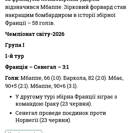
відзначився Мбаппе. Зірковий форвард став
накращим бомбардиром в історії збірної
Франції – 58 голів.
Чемпіонат світу-2026
Група I
1-й тур
Франція – Сенегал – 3:1
Голи:
Мбаппе, 66 (1:0). Баркола, 82 (2:0). Мбає,
90+5 (2:1). Мбаппе, 90+6 (3:1).
У другому турі збірна Франції зіграє з
командою Іраку (23 червня).
Сенегал проведе поєдинок проти
Норвегії (23 червня).