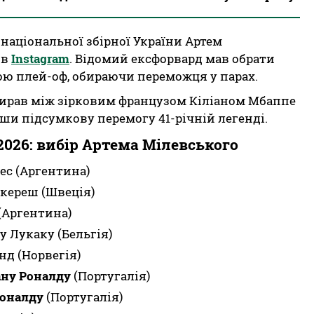
аціональної збірної України Артем
 в
Instagram
. Відомий ексфорвард мав обрати
ою плей-оф, обираючи переможця у парах.
ирав між зірковим французом Кіліаном Мбаппе
ши підсумкову перемогу 41-річній легенді.
26: вибір Артема Мілевського
ес (Аргентина)
окереш (Швеція)
(Аргентина)
у Лукаку (Бельгія)
нд (Норвегія)
ану Роналду
(Португалія)
Роналду
(Португалія)