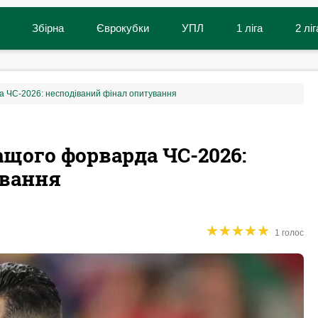
Збірна
Єврокубки
УПЛ
1 ліга
2 ліг
а ЧС-2026: несподіваний фінал опитування
щого форварда ЧС-2026:
ування
★
★
★
★
★
★
★
★
★
★
1 голос