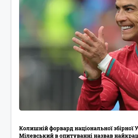
Колишній форвард національної збірної 
Мілевський в опитуванні назвав найкращ