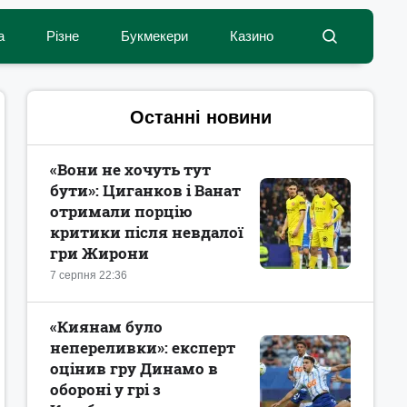
а
Різне
Букмекери
Казино
Останні новини
«Вони не хочуть тут
бути»: Циганков і Ванат
отримали порцію
критики після невдалої
гри Жирони
7 серпня 22:36
«Киянам було
непереливки»: експерт
оцінив гру Динамо в
обороні у грі з