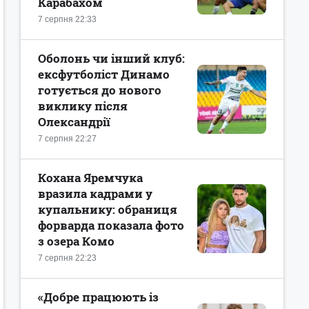
Карабахом
7 серпня 22:33
Оболонь чи інший клуб:
ексфутболіст Динамо
готується до нового
виклику після
Олександрії
7 серпня 22:27
Кохана Яремчука
вразила кадрами у
купальнику: обраниця
форварда показала фото
з озера Комо
7 серпня 22:23
«Добре працюють із