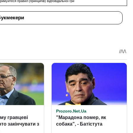
римуйтеся правил (принципів) відповідальної гри
букмекери