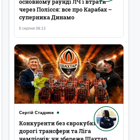
основному раунді ЛЧ і втрати
через Полісся: все про Карабах –
суперника Динамо
6 серпня 08:13
Сергій Стаднюк
Конкуренти без єврокубків,
дорогі трансфери та Ліга
чемпіонів: чи збереже Шахтар