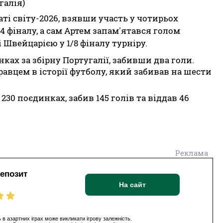
галія)
ті світу-2026, взявши участь у чотирьох
/4 фіналу, а сам Артем запам'ятався голом
 Швейцарією у 1/8 фіналу турніру.
нках за збірну Португалії, забивши два голи.
вцем в історії футболу, який забивав на шести
230 поєдинках, забив 145 голів та віддав 46
Реклама
депозит
На сайт
 в азартних іграх може викликати ігрову залежність.