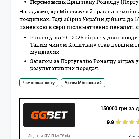
Переможець
: Кріштіану Роналду (Порту
Нагадаємо, що Мілевський грав на чемпіона
поєдинках. Тоді збірна України дійшла до 1
паненкою в серії післяматчевих пенальті зі
Роналду на ЧС-2026 зіграв у двох поєди
Таким чином Кріштіану став першим гра
мундіалях.
Загалом за Португалію Роналду зіграв у 
результативних передач.
Чемпіонат світу
Артем Мілевський
150000 грн за 
9.9
Ліцензія КРАІЛ № 78 від
Участь