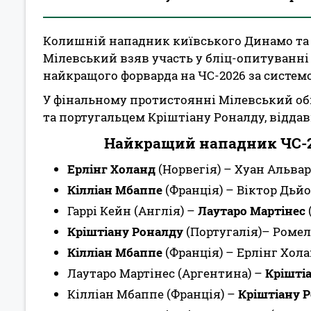
Колишній нападник київського Динамо та н
Мілевський взяв участь у бліц-опитуванні
найкращого форварда на ЧС-2026 за систем
У фінальному протистоянні Мілевський об
та португальцем Кріштіану Роналду, віддав
Найкращий нападник ЧС-20
Ерлінг Холанд
(Норвегія) – Хуан Альвар
Кілліан Мбаппе
(Франція) – Віктор Дьй
Гаррі Кейн (Англія) –
Лаутаро Мартінес
Кріштіану Роналду
(Португалія)– Ромел
Кілліан Мбаппе
(Франція) – Ерлінг Хола
Лаутаро Мартінес (Аргентина) –
Крішті
Кілліан Мбаппе (Франція) –
Кріштіану 