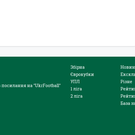
Збірна
Новин
Єврокубки
Екскл
УПЛ
Різне
 посилання на "UkrFootball"
1 ліга
Рейти
2 ліга
Рейти
База з