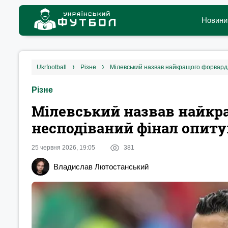
Новини
ukrfootball
різне
Мілевський назвав найкращого форвард
Різне
Мілевський назвав найкра
несподіваний фінал опит
25 червня 2026, 19:05
381
Владислав Лютостанський