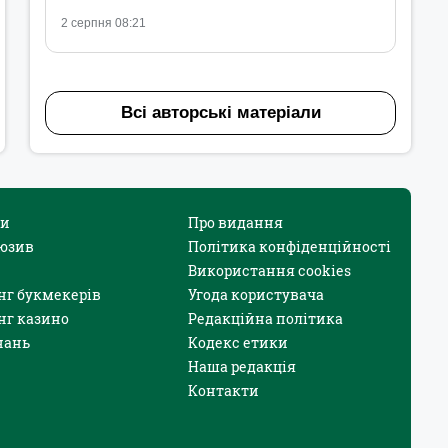
2 серпня 08:21
Всі авторські матеріали
и
Про видання
юзив
Політика конфіденційності
Використання cookies
нг букмекерів
Угода користувача
нг казино
Редакційна політика
нань
Кодекс етики
Наша редакція
Контакти