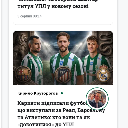
титул УПЛ у новому сезоні
3 серпня 08:14
Кирило Круторогов
Карпати підписали футболістів,
що виступали за Реал, Барселону
та Атлетико: хто вони та як
«докотилися» до УПЛ