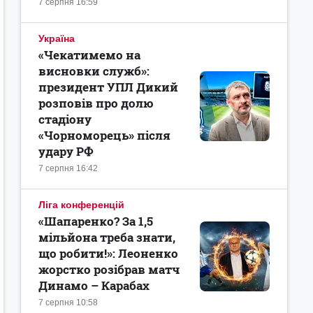
7 серпня 16:59
Україна
«Чекатимемо на
висновки служб»:
президент УПЛ Дикий
розповів про долю
стадіону
«Чорноморець» після
удару РФ
7 серпня 16:42
Ліга конференцій
«Шапаренко? За 1,5
мільйона треба знати,
що робити!»: Леоненко
жорстко розібрав матч
Динамо – Карабах
7 серпня 10:58