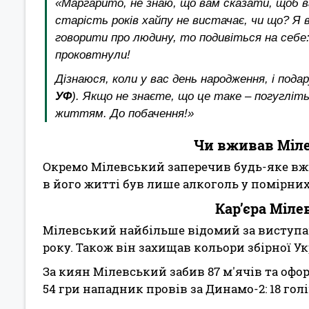
«Маргарито, не знаю, що вам сказати, щоб в
старість років хайпу не вистачає, чи що? Я в
говорити про людину, то подивіться на себе: 
проковтнули!
Дізнаюся, коли у вас день народження, і по
УФ
)
. Якщо не знаєте, що це таке – погугліть
життям. До побачення!»
Чи вживав Міл
Окремо Мілевський заперечив будь-яке вж
в його житті був лише алкоголь у помірни
Кар’єра Міле
Мілевський найбільше відомий за виступами
року. Також він захищав кольори збірної Укр
За киян Мілевський забив 87 м'ячів та офор
54 гри нападник провів за Динамо-2: 18 голів