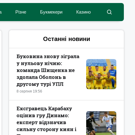
а
Різне
Букмекери
Казино
Останні новини
Буковина знову зіграла
у нульову нічию:
команда Шищенка не
здолала Оболонь в
другому турі УПЛ
8 серпня 19:56
Ексгравець Карабаху
оцінив гру Динамо:
експерт відзначив
сильну сторону киян і