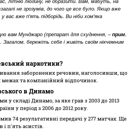
ас, літню людину, не образити. Вам, мабуть, на
загалі не зрозумів, до чого це все було. Якщо вже
у вас вже п'ять підборідь. Ви ніби хом'яка
дарую вам Мунджаро
(препарат для схуднення, –
прим.
. Загалом, бережіть себе і живіть своїм нікчемним
евський наркотики?
ивання заборонених речовин, наголосивши, що
х межах та компанійний відпочинок.
вського в Динамо
 у складі Динамо, за яке грав з 2003 до 2013
аїни у період з 2006 до 2012 року.
мив 74 результативні передачі у 277 матчах. Ще
 і п'ять асистів.