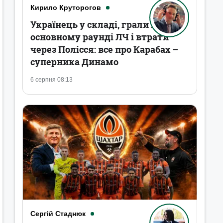
Кирило Круторогов
Українець у складі, грали в
основному раунді ЛЧ і втрати
через Полісся: все про Карабах –
суперника Динамо
6 серпня 08:13
Сергій Стаднюк