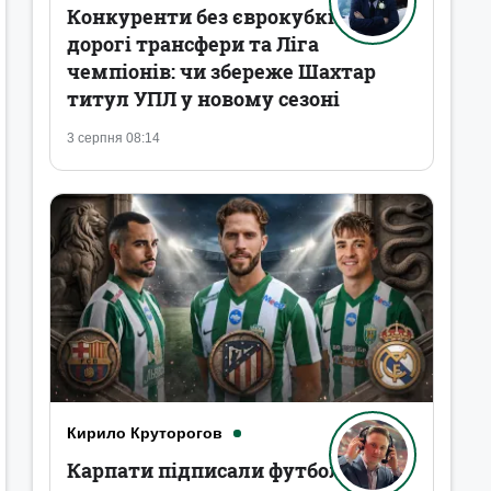
Конкуренти без єврокубків,
дорогі трансфери та Ліга
чемпіонів: чи збереже Шахтар
титул УПЛ у новому сезоні
3 серпня 08:14
Кирило Круторогов
Карпати підписали футболістів,