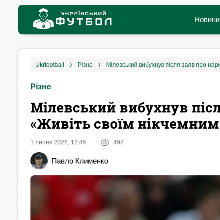
Новини
ukrfootball
різне
Мілевський вибухнув після заяв про нар
Різне
Мілевський вибухнув післ
«Живіть своїм нікчемним
1 липня 2026, 12:49
498
Павло Клименко