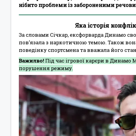
нібито проблеми із забороненими речов
Яка історія конфлі
За словами Січкар, ексфорварда Динамо свог
пов’язала з наркотичною темою. Також вон
поведінку спортсмена та вважала його ста
Важилво!
Під час ігрової карєри в Динамо 
порушення режиму.