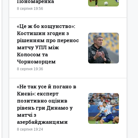
Пономаренка
8 серпня 19:56
«Це ж бо кощунство»:
Костишин згоден з
рішенням про перенос
матчу УПЛ між
Колосом та
Чорноморцем
8 серпня 19:36
«Не так усе й погано в
Києві»: експерт
позитивно оцінив
рівень гри Динамо у
матчі з
азербайджанцями
8 серпня 19:24