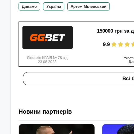
Динамо
Україна
Артем Мілевський
150000 грн за 
9.9
Ліцензія КРАІЛ № 78 від
Участь
23.08.2023
Дот
Всі 