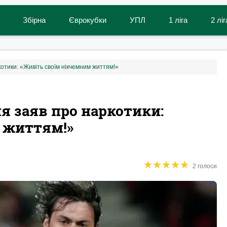
Збірна
Єврокубки
УПЛ
1 ліга
2 ліг
котики: «Живіть своїм нікчемним життям!»
я заяв про наркотики:
 життям!»
★
★
★
★
★
★
★
★
★
★
2 голоси