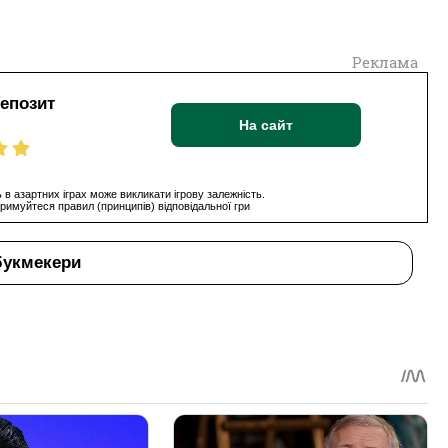
Реклама
депозит
На сайт
 в азартних іграх може викликати ігрову залежність.
римуйтеся правил (принципів) відповідальної гри
букмекери