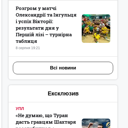
Розгром у матчі
Олександрії та Інгульця
і успіх Вікторії:
результати дня у
Першій лізі – турнірна
таблиця
8 серпня 19:21
Всі новини
Ексклюзив
УПЛ
«Не думаю, що Туран
дасть гравцям Шахтаря