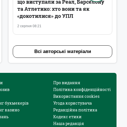
що виступали за Реал, Барселону
та Атлетико: хто вони та як
«докотилися» до УПЛ
2 серпня 08:21
Всі авторські матеріали
и
Про видання
юзив
Політика конфіденційності
Використання cookies
нг букмекерів
Угода користувача
нг казино
Редакційна політика
нань
Кодекс етики
Наша редакція