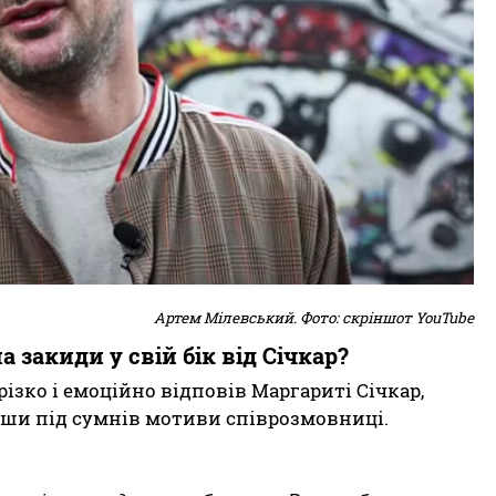
Артем Мілевський. Фото: скріншот YouTube
 закиди у свій бік від Січкар?
різко і емоційно відповів Маргариті Січкар,
ши під сумнів мотиви співрозмовниці.