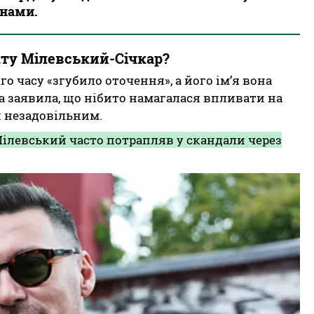
инами.
кту Мілевський-Січкар?
о часу «згубило оточення», а його ім’я вона
а заявила, що нібито намагалася впливати на
н незадовільним.
Мілевський часто потрапляв у скандали через