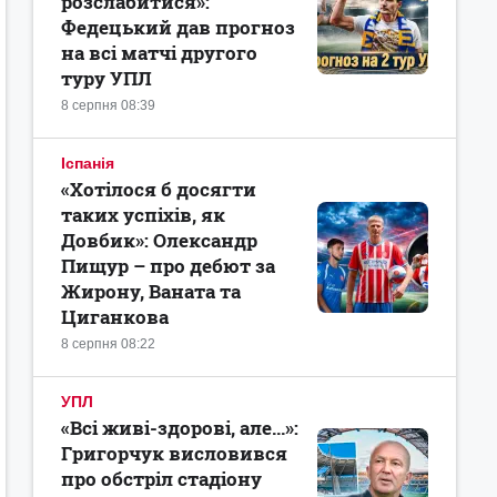
розслабитися»:
Федецький дав прогноз
на всі матчі другого
туру УПЛ
8 серпня 08:39
Іспанія
«Хотілося б досягти
таких успіхів, як
Довбик»: Олександр
Пищур – про дебют за
Жирону, Ваната та
Циганкова
8 серпня 08:22
УПЛ
«Всі живі-здорові, але...»:
Григорчук висловився
про обстріл стадіону