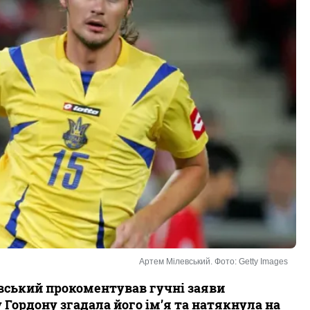
Артем Мілевський. Фото: Getty Images
ський прокоментував гучні заяви
 Гордону згадала його ім’я та натякнула на