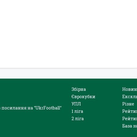
Збірна
Новин
Єврокубки
Екскл
УПЛ
Різне
 посилання на "UkrFootball"
1 ліга
Рейти
2 ліга
Рейти
База з