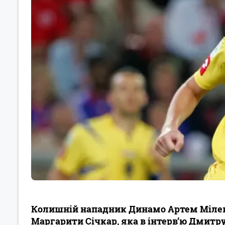
Колишній нападник Динамо Артем Мілев
Маргарити Січкар, яка в інтерв’ю Дмитру