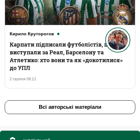
Кирило Круторогов
Карпати підписали футболістів, що
виступали за Реал, Барселону та
Атлетико: хто вони та як «докотилися»
до УПЛ
2 серпня 08:21
Всі авторські матеріали