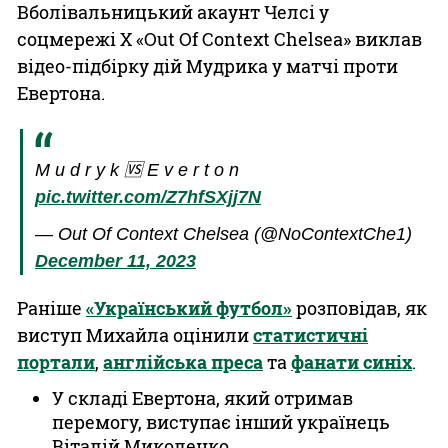
Вболівальницький акаунт Челсі у
соцмережі Х «Out Of Context Chelsea» виклав
відео-підбірку дій Мудрика у матчі проти
Евертона.
M u d r y k 🆚 E v e r t o n
pic.twitter.com/Z7hfSXjj7N
— Out Of Context Chelsea (@NoContextChe1)
December 11, 2023
Раніше
«Український футбол»
розповідав, як
виступ Михайла оцінили
статистичні
портали
,
англійська преса
та
фанати синіх
.
У складі Евертона, який отримав
перемогу, виступає інший українець
Віталій Миколенко.