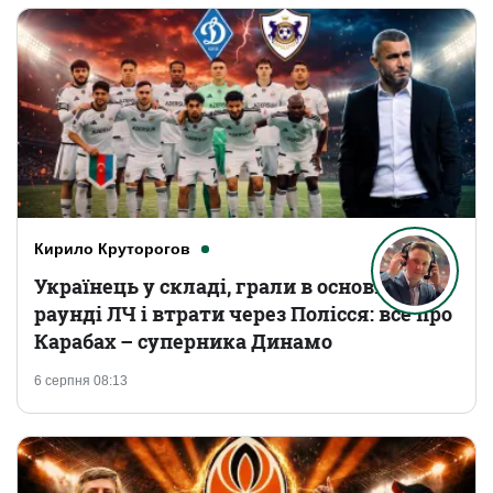
Кирило Круторогов
Українець у складі, грали в основному
раунді ЛЧ і втрати через Полісся: все про
Карабах – суперника Динамо
6 серпня 08:13