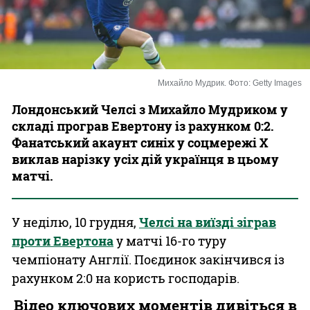
Казино
Михайло Мудрик. Фото: Getty Images
Лондонський Челсі з Михайло Мудриком у
складі програв Евертону із рахунком 0:2.
Фанатський акаунт синіх у соцмережі Х
виклав нарізку усіх дій українця в цьому
матчі.
У неділю, 10 грудня,
Челсі на виїзді зіграв
проти Евертона
у матчі 16-го туру
чемпіонату Англії. Поєдинок закінчився із
рахунком 2:0 на користь господарів.
Відео ключових моментів дивіться в