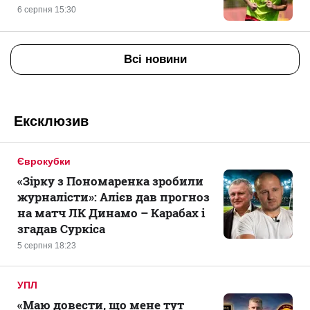
6 серпня 15:30
Всі новини
Ексклюзив
Єврокубки
«Зірку з Пономаренка зробили
журналісти»: Алієв дав прогноз
на матч ЛК Динамо – Карабах і
згадав Суркіса
5 серпня 18:23
УПЛ
«Маю довести, що мене тут