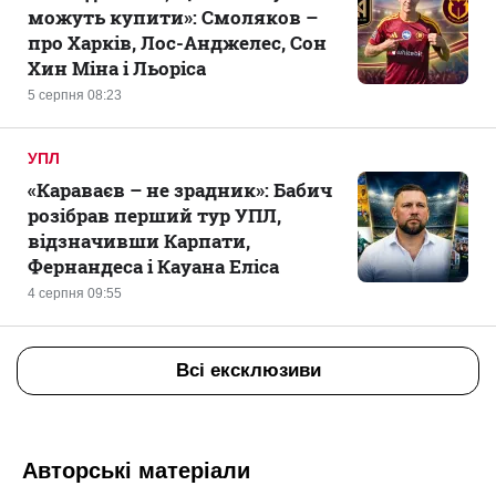
можуть купити»: Смоляков –
про Харків, Лос-Анджелес, Сон
Хин Міна і Льоріса
5 серпня 08:23
УПЛ
«Караваєв – не зрадник»: Бабич
розібрав перший тур УПЛ,
відзначивши Карпати,
Фернандеса і Кауана Еліса
4 серпня 09:55
Всі ексклюзиви
Авторські матеріали