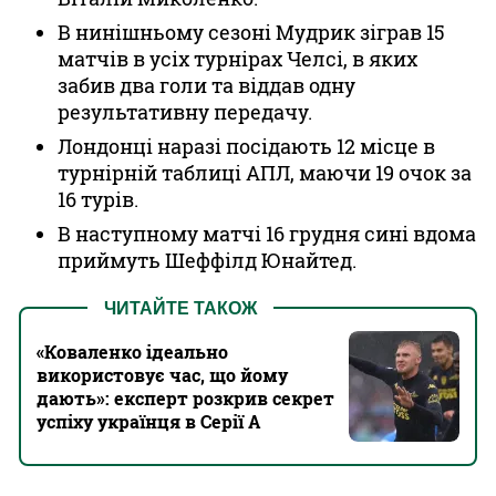
В нинішньому сезоні Мудрик зіграв 15
матчів в усіх турнірах Челсі, в яких
забив два голи та віддав одну
результативну передачу.
Лондонці наразі посідають 12 місце в
турнірній таблиці АПЛ, маючи 19 очок за
16 турів.
В наступному матчі 16 грудня сині вдома
приймуть Шеффілд Юнайтед.
ЧИТАЙТЕ ТАКОЖ
«Коваленко ідеально
використовує час, що йому
дають»: експерт розкрив секрет
успіху українця в Серії А