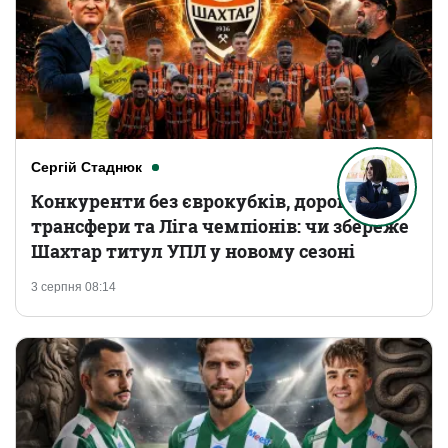
Сергій Стаднюк
Конкуренти без єврокубків, дорогі
трансфери та Ліга чемпіонів: чи збереже
Шахтар титул УПЛ у новому сезоні
3 серпня 08:14