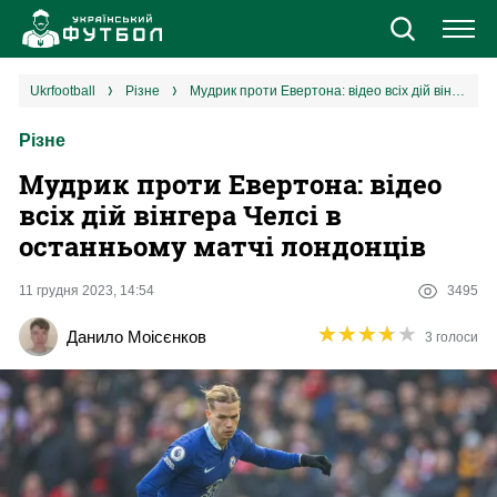
Новини
ukrfootball
різне
Мудрик проти Евертона: відео всіх дій вінгера Челсі в останньому матчі лондонців
Різне
Збірна
Мудрик проти Евертона: відео
Єврокубки
всіх дій вінгера Челсі в
останньому матчі лондонців
УПЛ
11 грудня 2023, 14:54
3495
1 ліга
★
★
★
★
★
★
★
★
★
★
Данило Моісєнков
3 голоси
2 ліга
Різне
Букмекери