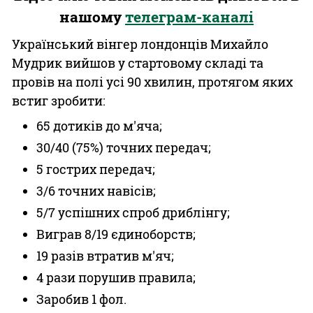
нашому
телеграм-каналі
Український вінгер лондонців Михайло
Мудрик вийшов у стартовому складі та
провів на полі усі 90 хвилин, протягом яких
встиг зробити:
65 дотиків до м'яча;
30/40 (75%) точних передач;
5 гострих передач;
3/6 точних навісів;
5/7 успішних спроб дриблінгу;
Виграв 8/19 єдиноборств;
19 разів втратив м'яч;
4 рази порушив правила;
Заробив 1 фол.