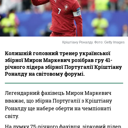
Казино
Кріштіану Роналду. Фото: Getty Images
Колишній головний тренер української
збірної Мирон Маркевич розібрав гру 41-
річного лідера збірної Португалії Кріштіану
Роналду на світовому форумі.
Легендарний фахівець Мирон Маркевич
вважає, що збірна Португалії з Кріштіану
Роналду ще набере оберти на чемпіонаті
світу.
На думку 75-річного фахівця, зірковий лідер