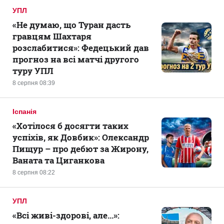
УПЛ
«Не думаю, що Туран дасть
гравцям Шахтаря
розслабитися»: Федецький дав
прогноз на всі матчі другого
туру УПЛ
8 серпня 08:39
Іспанія
«Хотілося б досягти таких
успіхів, як Довбик»: Олександр
Пищур – про дебют за Жирону,
Ваната та Циганкова
8 серпня 08:22
УПЛ
«Всі живі-здорові, але...»: