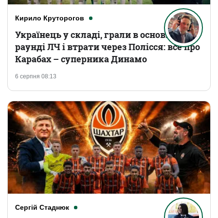
Кирило Круторогов
Українець у складі, грали в основному
раунді ЛЧ і втрати через Полісся: все про
Карабах – суперника Динамо
6 серпня 08:13
Сергій Стаднюк