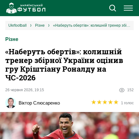
Новини
ukrfootball
різне
«Наберуть обертів»: колишній тренер збірної України оцінив гру Кріштіану Роналду на ЧС-2026
Різне
Збірна
«Наберуть обертів»: колишній
Єврокубки
тренер збірної України оцінив
гру Кріштіану Роналду на
УПЛ
ЧС-2026
1 ліга
26 червня 2026, 19:15
152
★
★
★
★
★
★
★
★
★
★
Віктор Слюсаренко
1 голос
2 ліга
Різне
Букмекери