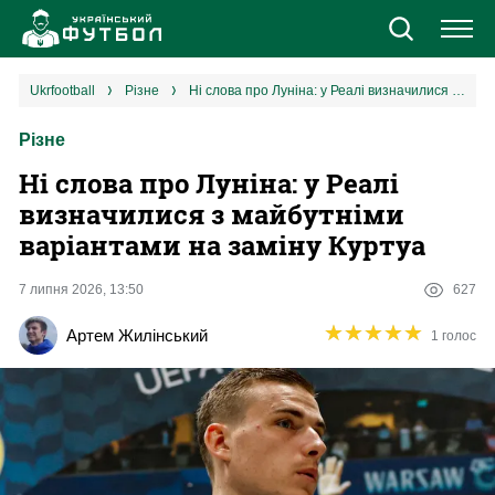
Новини
ukrfootball
різне
Ні слова про Луніна: у Реалі визначилися з майбутніми варіантами на заміну Куртуа
Різне
Збірна
Ні слова про Луніна: у Реалі
Єврокубки
визначилися з майбутніми
варіантами на заміну Куртуа
УПЛ
7 липня 2026, 13:50
627
1 ліга
★
★
★
★
★
★
★
★
★
★
Артем Жилінський
1 голос
2 ліга
Різне
Букмекери