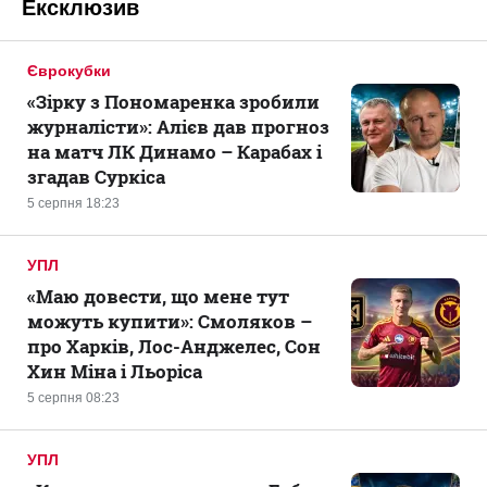
Ексклюзив
Єврокубки
«Зірку з Пономаренка зробили
журналісти»: Алієв дав прогноз
на матч ЛК Динамо – Карабах і
згадав Суркіса
5 серпня 18:23
УПЛ
«Маю довести, що мене тут
можуть купити»: Смоляков –
про Харків, Лос-Анджелес, Сон
Хин Міна і Льоріса
5 серпня 08:23
УПЛ