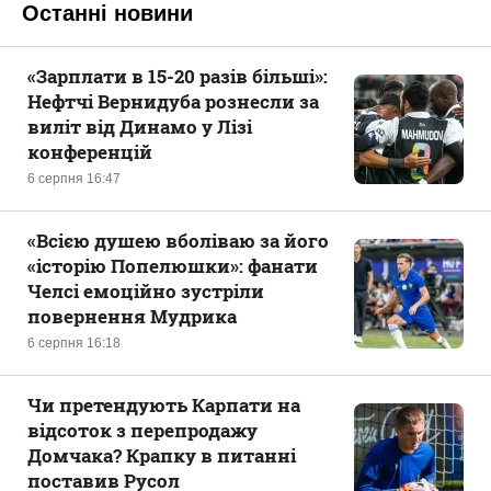
Останні новини
«Зарплати в 15-20 разів більші»:
Нефтчі Вернидуба рознесли за
виліт від Динамо у Лізі
конференцій
6 серпня 16:47
«Всією душею вболіваю за його
«історію Попелюшки»: фанати
Челсі емоційно зустріли
повернення Мудрика
6 серпня 16:18
Чи претендують Карпати на
відсоток з перепродажу
Домчака? Крапку в питанні
поставив Русол