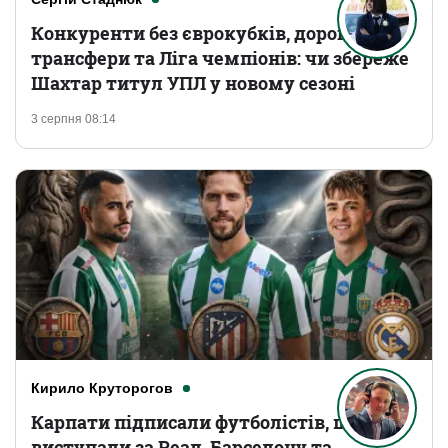
Конкуренти без єврокубків, дорогі
трансфери та Ліга чемпіонів: чи збереже
Шахтар титул УПЛ у новому сезоні
3 серпня 08:14
Кирило Круторогов
Карпати підписали футболістів, що
виступали за Реал, Барселону та