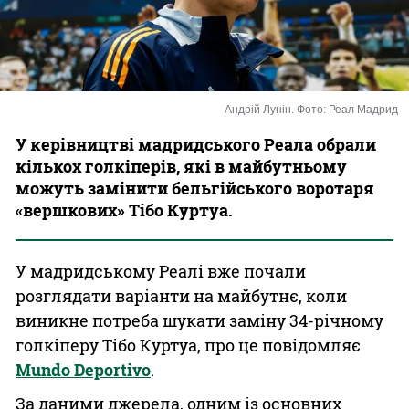
Казино
Андрій Лунін. Фото: Реал Мадрид
У керівництві мадридського Реала обрали
кількох голкіперів, які в майбутньому
можуть замінити бельгійського воротаря
«вершкових» Тібо Куртуа.
У мадридському Реалі вже почали
розглядати варіанти на майбутнє, коли
виникне потреба шукати заміну 34-річному
голкіперу Тібо Куртуа, про це повідомляє
Mundo Deportivo
.
За даними джерела, одним із основних