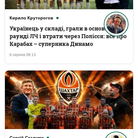
Кирило Круторогов
Українець у складі, грали в основному
раунді ЛЧ і втрати через Полісся: все про
Карабах – суперника Динамо
6 серпня 08:13
Сергій Стаднюк