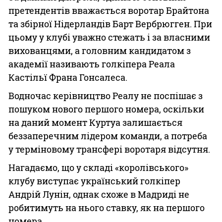
претендентів вважається воротар Брайтона
та збірної Нідерландів Барт Вербрюгген. При
цьому у клубі уважно стежать і за власними
вихованцями, а головним кандидатом з
академії називають голкіпера Реала
Кастільї Франа Гонсалеса.
Водночас керівництво Реалу не поспішає з
пошуком нового першого номера, оскільки
на даний момент Куртуа залишається
беззаперечним лідером команди, а потреба
у терміновому трансфері воротаря відсутня.
Нагадаємо, що у складі «королівського»
клубу виступає український голкіпер
Андрій Лунін, однак схоже в Мадриді не
робитимуть на нього ставку, як на першого
номера.