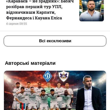
«Караваєв – не зрадник»: Бабич
розібрав перший тур УПЛ,
відзначивши Карпати,
Фернандеса і Кауана Еліса
4 серпня 09:55
Всі ексклюзиви
Авторські матеріали