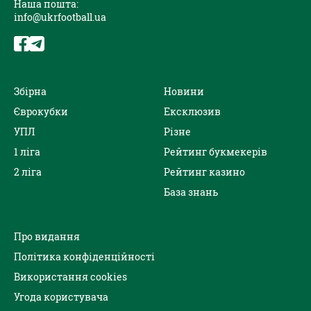
Наша пошта:
info@ukrfootball.ua
Збірна
Новини
Єврокубки
Ексклюзив
УПЛ
Різне
1 ліга
Рейтинг букмекерів
2 ліга
Рейтинг казино
База знань
Про видання
Політика конфіденційності
Використання cookies
Угода користувача