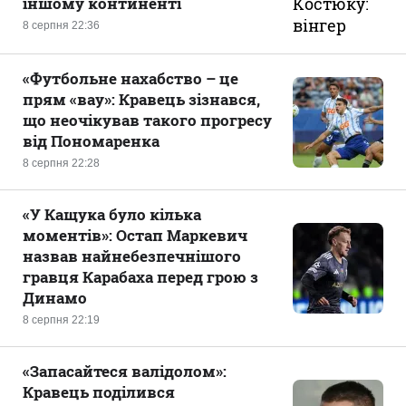
іншому континенті
8 серпня 22:36
«Футбольне нахабство – це
прям «вау»: Кравець зізнався,
що неочікував такого прогресу
від Пономаренка
8 серпня 22:28
«У Кащука було кілька
моментів»: Остап Маркевич
назвав найнебезпечнішого
гравця Карабаха перед грою з
Динамо
8 серпня 22:19
«Запасайтеся валідолом»:
Кравець поділився