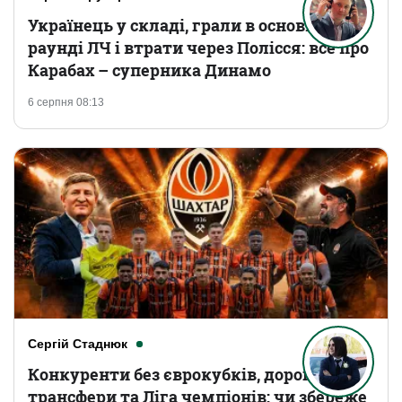
Українець у складі, грали в основному
раунді ЛЧ і втрати через Полісся: все про
Карабах – суперника Динамо
6 серпня 08:13
Сергій Стаднюк
Конкуренти без єврокубків, дорогі
трансфери та Ліга чемпіонів: чи збереже