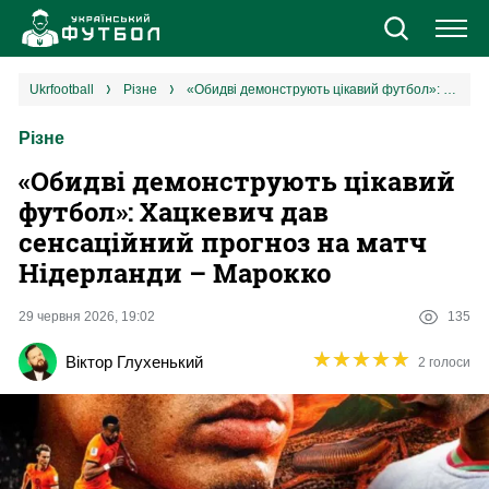
Новини
ukrfootball
різне
«Обидві демонструють цікавий футбол»: Хацкевич дав сенсаційний прогноз на матч Нідерланди – Марокко
Різне
Збірна
«Обидві демонструють цікавий
Єврокубки
футбол»: Хацкевич дав
сенсаційний прогноз на матч
УПЛ
Нідерланди – Марокко
1 ліга
29 червня 2026, 19:02
135
★
★
★
★
★
★
★
★
★
★
Віктор Глухенький
2 голоси
2 ліга
Різне
Букмекери