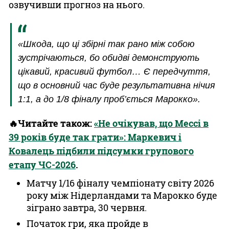
озвучивши прогноз на нього.
«Шкода, що ці збірні так рано між собою
зустрічаються, бо обидві демонструють
цікавий, красивий футбол… Є передчуття,
що в основний час буде результативна нічия
1:1, а до 1/8 фіналу проб’ється Марокко».
🔥Читайте також:
«Не очікував, що Мессі в
39 років буде так грати»: Маркевич і
Ковалець підбили підсумки групового
етапу ЧС-2026
.
Матчу 1/16 фіналу чемпіонату світу 2026
року між Нідерландами та Марокко буде
зіграно завтра, 30 червня.
Початок гри, яка пройде в