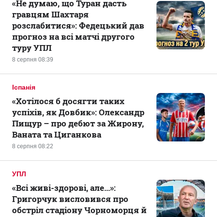
«Не думаю, що Туран дасть
гравцям Шахтаря
розслабитися»: Федецький дав
прогноз на всі матчі другого
туру УПЛ
8 серпня 08:39
Іспанія
«Хотілося б досягти таких
успіхів, як Довбик»: Олександр
Пищур – про дебют за Жирону,
Ваната та Циганкова
8 серпня 08:22
УПЛ
«Всі живі-здорові, але...»:
Григорчук висловився про
обстріл стадіону Чорноморця й