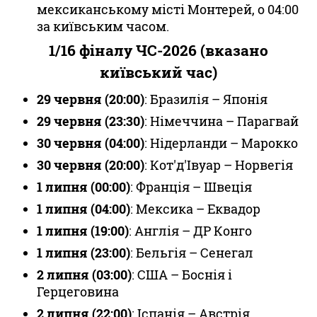
мексиканському місті Монтерей, о 04:00
за київським часом.
1/16 фіналу
ЧС-2026 (вказано
київський час)
29 червня (20:00)
: Бразилія – Японія
29 червня (23:30)
: Німеччина – Парагвай
30 червня (04:00)
: Нідерланди – Марокко
30 червня (20:00)
: Кот'д'Івуар – Норвегія
1 липня (00:00)
: Франція – Швеція
1 липня (04:00)
: Мексика – Еквадор
1 липня (19:00)
: Англія – ДР Конго
1 липня (23:00)
: Бельгія – Сенегал
2 липня (03:00)
: США – Боснія і
Герцеговина
2 липня (22:00)
: Іспанія – Австрія