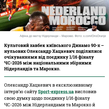
Казино
Афіна до матчу Нідерланди – Марокко. Фото: x.com/OnsOranje
Культовий хавбек київського Динамо 90-х –
нульових Олександр Хацкевич поділилися
очікуваннями від поєдинку 1/16 фіналу
ЧС-2026 між національними збірними
Нідерландів та Марокко.
Олександр Хацкевич в ексклюзивному
інтерв’ю сайту
Sport-express.ua
висловив
свою думку щодо поєдинку 1/16 фіналу
ЧС-2026 між Нідерландами та Марокко й