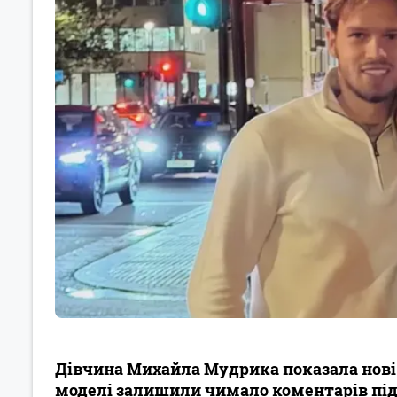
Дівчина Михайла Мудрика показала нові ф
моделі залишили чимало коментарів під