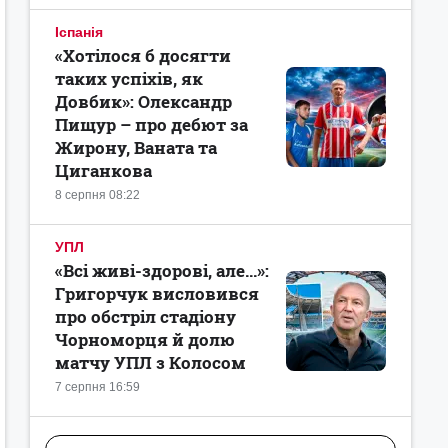
Іспанія
«Хотілося б досягти
таких успіхів, як
Довбик»: Олександр
Пищур – про дебют за
Жирону, Ваната та
Циганкова
8 серпня 08:22
УПЛ
«Всі живі-здорові, але...»:
Григорчук висловився
про обстріл стадіону
Чорноморця й долю
матчу УПЛ з Колосом
7 серпня 16:59