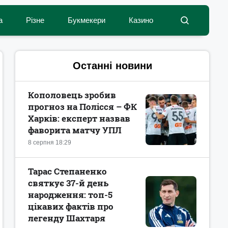
а
Різне
Букмекери
Казино
Останні новини
Кополовець зробив
прогноз на Полісся – ФК
Харків: експерт назвав
фаворита матчу УПЛ
8 серпня 18:29
Тарас Степаненко
святкує 37-й день
народження: топ-5
цікавих фактів про
легенду Шахтаря