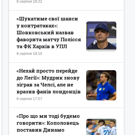
8 серпня 18:22
«Шукатиме свої шанси
у контратаках»:
Шовковський назвав
фаворита матчу Полісся
та ФК Харків в УПЛ
8 серпня 18:10
«Нехай просто перейде
до Легії»: Мудрик знову
зіграв за Челсі, але не
вразив фанів лондонців
8 серпня 17:57
«Про що ми тоді будемо
говорити»: Кополовець
поставив Динамо