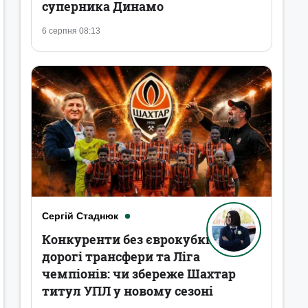
суперника Динамо
6 серпня 08:13
Сергій Стаднюк
Конкуренти без єврокубків,
дорогі трансфери та Ліга
чемпіонів: чи збереже Шахтар
титул УПЛ у новому сезоні