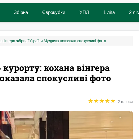
Збірна
Єврокубки
УПЛ
1 ліга
2 ліг
на вінгера збірної України Мудрика показала спокусливі фото
 курорту: кохана вінгера
показала спокусливі фото
★
★
★
★
★
★
★
★
★
★
2 голоси