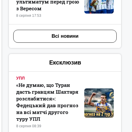
ультиматум перед грою
з Вересом
8 серпня 17:53
Всі новини
Ексклюзив
УПЛ
«Не думаю, що Туран
дасть гравцям Шахтаря
розслабитися»:
Федецький дав прогноз
на всі матчі другого
туру УПЛ
8 серпня 08:39