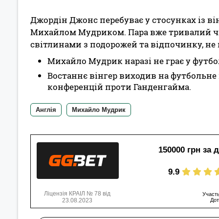
Джордін Джонс перебуває у стосунках із ві
Михайлом Мудриком. Пара вже тривалий ча
світлинами з подорожей та відпочинку, не
Михайло Мудрик наразі не грає у футбол
Востаннє вінгер виходив на футбольне п
конференцій проти Ганденгайма.
Англія
Михайло Мудрик
150000 грн за 
9.9
Ліцензія КРАІЛ № 78 від
Участь
23.08.2023
Дот