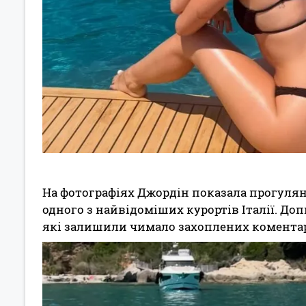
На фотографіях Джордін показала прогулянк
одного з найвідоміших курортів Італії. До
які залишили чимало захоплених коментар