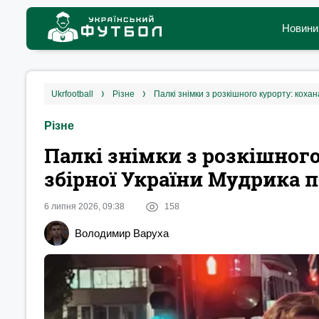
Новини
ukrfootball
різне
Палкі знімки з розкішного курорту: коха
Різне
Палкі знімки з розкішного
збірної України Мудрика 
6 липня 2026, 09:38
158
Володимир Варуха