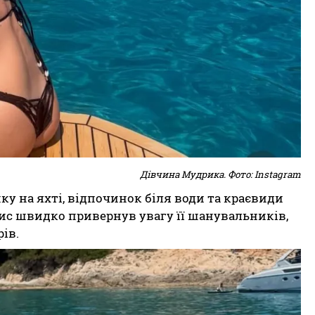
Дівчина Мудрика. Фото: Instagram
у на яхті, відпочинок біля води та краєвиди
пис швидко привернув увагу її шанувальників,
ів.