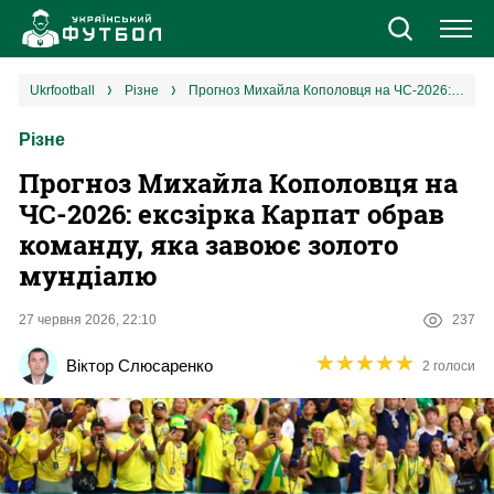
Новини
ukrfootball
різне
Прогноз Михайла Кополовця на ЧС-2026: ексзірка Карпат обрав команду, яка завоює золото мундіалю
Різне
Збірна
Прогноз Михайла Кополовця на
Єврокубки
ЧС-2026: ексзірка Карпат обрав
команду, яка завоює золото
УПЛ
мундіалю
1 ліга
27 червня 2026, 22:10
237
★
★
★
★
★
★
★
★
★
★
Віктор Слюсаренко
2 голоси
2 ліга
Різне
Букмекери