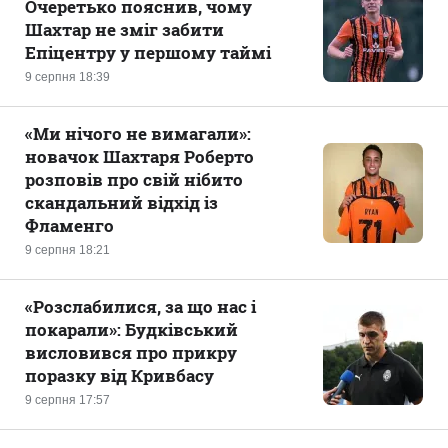
Очеретько пояснив, чому
Шахтар не зміг забити
Епіцентру у першому таймі
9 серпня 18:39
«Ми нічого не вимагали»:
новачок Шахтаря Роберто
розповів про свій нібито
скандальний відхід із
Фламенго
9 серпня 18:21
«Розслабилися, за що нас і
покарали»: Будківський
висловився про прикру
поразку від Кривбасу
9 серпня 17:57