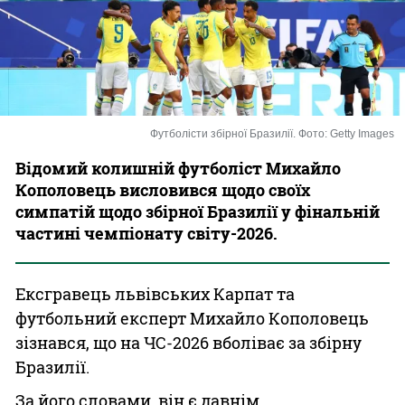
Казино
Футболісти збірної Бразилії. Фото: Getty Images
Відомий колишній футболіст Михайло
Кополовець висловився щодо своїх
симпатій щодо збірної Бразилії у фінальній
частині чемпіонату світу-2026.
Ексгравець львівських Карпат та
футбольний експерт Михайло Кополовець
зізнався, що на ЧС-2026 вболіває за збірну
Бразилії.
За його словами, він є давнім