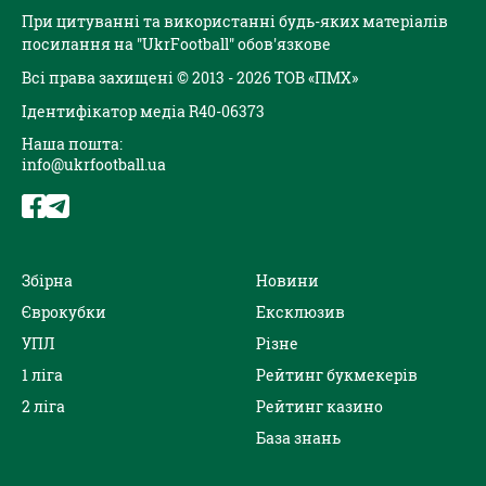
При цитуванні та використанні будь-яких матеріалів
посилання на "UkrFootball" обов'язкове
Всі права захищені © 2013 - 2026 ТОВ «ПМХ»
Ідентифікатор медіа R40-06373
Наша пошта:
info@ukrfootball.ua
Збірна
Новини
Єврокубки
Ексклюзив
УПЛ
Різне
1 ліга
Рейтинг букмекерів
2 ліга
Рейтинг казино
База знань