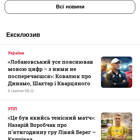
Всі новини
Ексклюзив
Україна
«Лобановський усе пояснював
мовою цифр – з ними не
посперечаєшся»: Ковалюк про
Динамо, Шахтар і Кварцяного
9 серпня 09:11
УПЛ
«Це був якийсь тенісний матч»:
Назарій Воробчак про
п’ятигодинну гру Лівий Берег –
Кудрівка