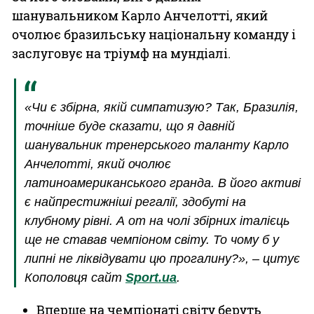
шанувальником Карло Анчелотті, який
очолює бразильську національну команду і
заслуговує на тріумф на мундіалі.
«Чи є збірна, якій симпатизую? Так, Бразилія,
точніше буде сказати, що я давній
шанувальник тренерського таланту Карло
Анчелотті, який очолює
латиноамериканського гранда. В його активі
є найпрестижніші регалії, здобуті на
клубному рівні. А от на чолі збірних італієць
ще не ставав чемпіоном світу. То чому б у
липні не ліквідувати цю прогалину?», – цитує
Кополовця сайт
Sport.ua
.
Вперше на чемпіонаті світу беруть