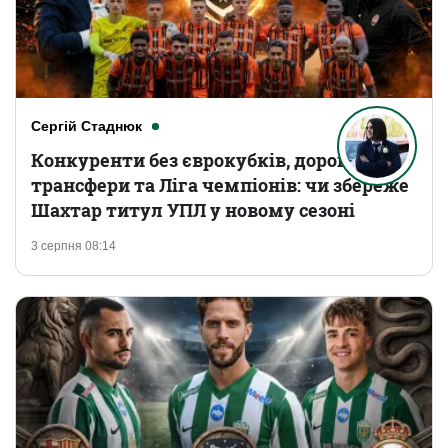
Сергій Стаднюк
Конкуренти без єврокубків, дорогі
трансфери та Ліга чемпіонів: чи збереже
Шахтар титул УПЛ у новому сезоні
3 серпня 08:14