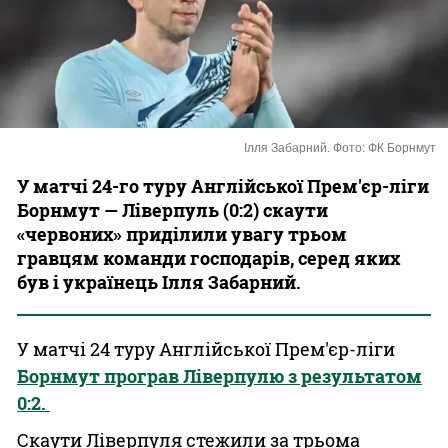
Казино
Ілля Забарний. Фото: ФК Борнмут
У матчі 24-го туру Англійської Прем'єр-ліги
Борнмут — Ліверпуль (0:2) скаути
«червоних» приділили увагу трьом
гравцям команди господарів, серед яких
був і українець Ілля Забарний.
У матчі 24 туру Англійської Прем'єр-ліги
Борнмут програв Ліверпулю з результатом
0:2.
Скаути Ліверпуля стежили за трьома