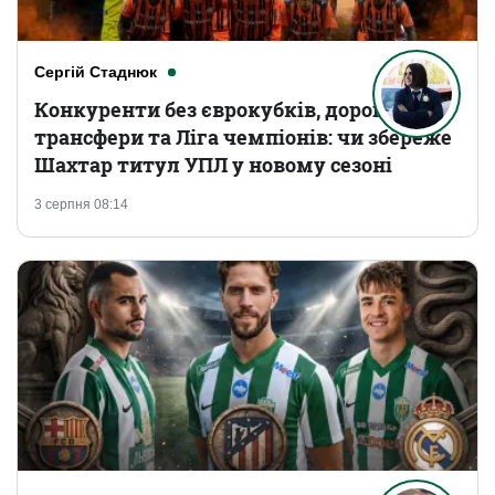
Сергій Стаднюк
Конкуренти без єврокубків, дорогі
трансфери та Ліга чемпіонів: чи збереже
Шахтар титул УПЛ у новому сезоні
3 серпня 08:14