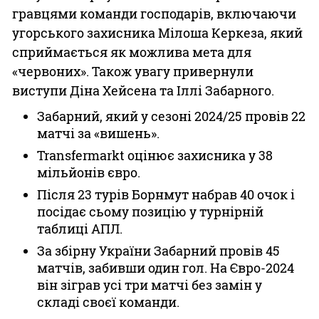
гравцями команди господарів, включаючи
угорського захисника Мілоша Керкеза, який
сприймається як можлива мета для
«червоних». Також увагу привернули
виступи Діна Хейсена та Іллі Забарного.
Забарний, який у сезоні 2024/25 провів 22
матчі за «вишень».
Transfermarkt оцінює захисника у 38
мільйонів євро.
Після 23 турів Борнмут набрав 40 очок і
посідає сьому позицію у турнірній
таблиці АПЛ.
За збірну України Забарний провів 45
матчів, забивши один гол. На Євро-2024
він зіграв усі три матчі без замін у
складі своєї команди.