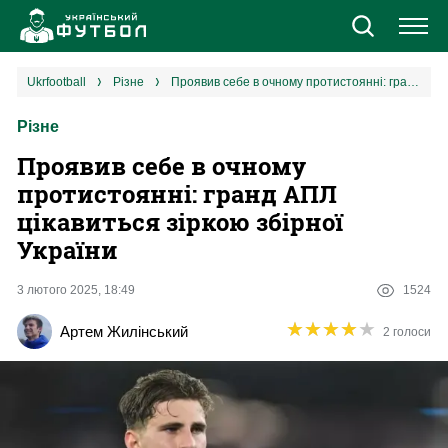
Новини
ukrfootball
різне
Проявив себе в очному протистоянні: гранд АПЛ цікавиться зіркою збірної України
Різне
Збірна
Проявив себе в очному
Єврокубки
протистоянні: гранд АПЛ
цікавиться зіркою збірної
УПЛ
України
1 ліга
3 лютого 2025, 18:49
1524
★
★
★
★
★
★
★
★
★
★
Артем Жилінський
2 голоси
2 ліга
Різне
Букмекери