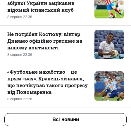
збірної України зацікавив
відомий іспанський клуб
8 серпня 22:38
Не потрібен Костюку: вінгер
Динамо офіційно гратиме на
іншому континенті
8 серпня 22:36
«Футбольне нахабство – це
прям «вау»: Кравець зізнався,
що неочікував такого прогресу
від Пономаренка
8 серпня 22:28
Всі новини