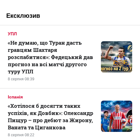
Ексклюзив
УПЛ
«Не думаю, що Туран дасть
гравцям Шахтаря
розслабитися»: Федецький дав
прогноз на всі матчі другого
туру УПЛ
8 серпня 08:39
Іспанія
«Хотілося б досягти таких
успіхів, як Довбик»: Олександр
Пищур – про дебют за Жирону,
Ваната та Циганкова
8 серпня 08:22