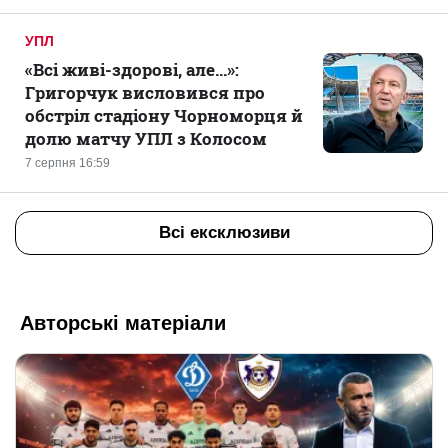
УПЛ
«Всі живі-здорові, але...»:
Григорчук висловився про
обстріл стадіону Чорноморця й
долю матчу УПЛ з Колосом
7 серпня 16:59
Всі ексклюзиви
Авторські матеріали