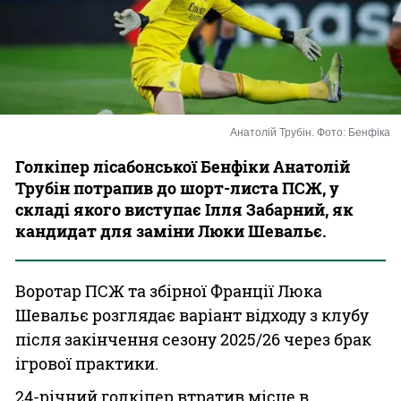
Казино
Анатолій Трубін. Фото: Бенфіка
Голкіпер лісабонської Бенфіки Анатолій
Трубін потрапив до шорт-листа ПСЖ, у
складі якого виступає Ілля Забарний, як
кандидат для заміни Люки Шевальє.
Воротар ПСЖ та збірної Франції Люка
Шевальє розглядає варіант відходу з клубу
після закінчення сезону 2025/26 через брак
ігрової практики.
24-річний голкіпер втратив місце в