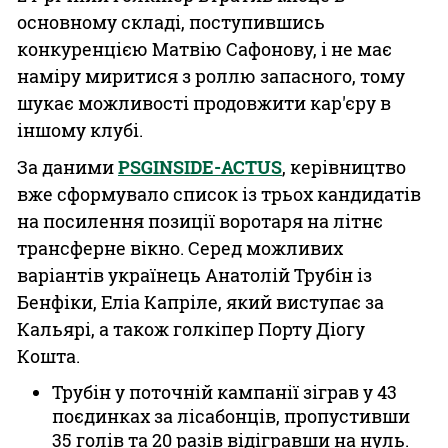
основному складі, поступившись
конкуренцією Матвію Сафонову, і не має
наміру миритися з роллю запасного, тому
шукає можливості продовжити кар'єру в
іншому клубі.
За даними
PSGINSIDE-ACTUS
, керівництво
вже сформувало список із трьох кандидатів
на посилення позиції воротаря на літнє
трансферне вікно. Серед можливих
варіантів українець Анатолій Трубін із
Бенфіки, Еліа Капріле, який виступає за
Кальярі, а також голкіпер Порту Діогу
Кошта.
Трубін у поточній кампанії зіграв у 43
поєдинках за лісабонців, пропустивши
35 голів та 20 разів відігравши на нуль.