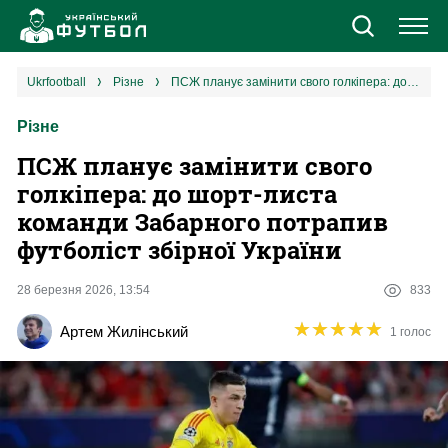
Новини
ukrfootball
різне
ПСЖ планує замінити свого голкіпера: до шорт-листа команди Забарного потрапив футболіст збірної України
Різне
Збірна
ПСЖ планує замінити свого
Єврокубки
голкіпера: до шорт-листа
команди Забарного потрапив
УПЛ
футболіст збірної України
1 ліга
28 березня 2026, 13:54
833
★
★
★
★
★
★
★
★
★
★
Артем Жилінський
1 голос
2 ліга
Різне
Букмекери