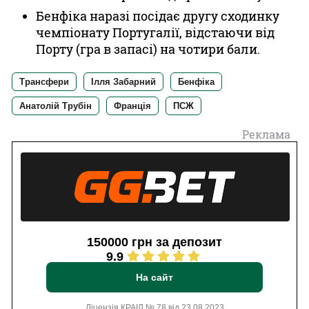
Бенфіка наразі посідає другу сходинку
чемпіонату Португалії, відстаючи від
Порту (гра в запасі) на чотири бали.
Трансфери
Ілля Забарний
Бенфіка
Анатолій Трубін
Франція
ПСЖ
Реклама
150000 грн за депозит
9.9
На сайт
Ліцензія КРАІЛ № 78 від 23.08.2023