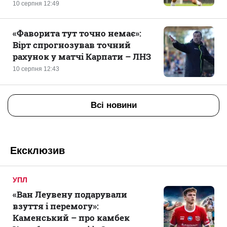
10 серпня 12:49
«Фаворита тут точно немає»:
Вірт спрогнозував точний
рахунок у матчі Карпати – ЛНЗ
10 серпня 12:43
Всі новини
Ексклюзив
УПЛ
«Ван Леувену подарували
взуття і перемогу»:
Каменський – про камбек