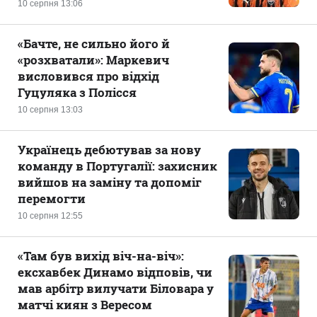
10 серпня 13:06
«Бачте, не сильно його й
«розхватали»: Маркевич
висловився про відхід
Гуцуляка з Полісся
10 серпня 13:03
Українець дебютував за нову
команду в Португалії: захисник
вийшов на заміну та допоміг
перемогти
10 серпня 12:55
«Там був вихід віч-на-віч»:
ексхавбек Динамо відповів, чи
мав арбітр вилучати Біловара у
матчі киян з Вересом