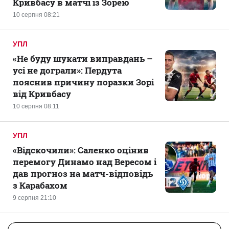
Кривбасу в матчі із Зорею
10 серпня 08:21
УПЛ
«Не буду шукати виправдань –
усі не дограли»: Пердута
пояснив причину поразки Зорі
від Кривбасу
10 серпня 08:11
УПЛ
«Відскочили»: Саленко оцінив
перемогу Динамо над Вересом і
дав прогноз на матч-відповідь
з Карабахом
9 серпня 21:10