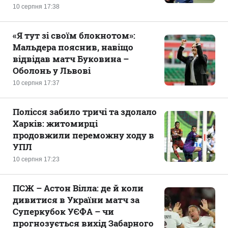
10 серпня 17:38
«Я тут зі своїм блокнотом»:
Мальдера пояснив, навіщо
відвідав матч Буковина –
Оболонь у Львові
10 серпня 17:37
Полісся забило тричі та здолало
Харків: житомирці
продовжили переможну ходу в
УПЛ
10 серпня 17:23
ПСЖ – Астон Вілла: де й коли
дивитися в України матч за
Суперкубок УЄФА – чи
прогнозується вихід Забарного