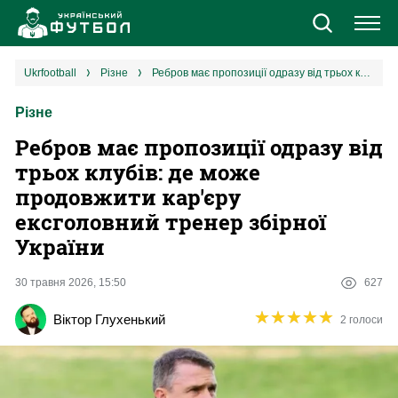
Новини
ukrfootball
різне
Ребров має пропозиції одразу від трьох клубів: де може продовжити кар'єру ексголовний тренер збірної України
Різне
Збірна
Ребров має пропозиції одразу від
Єврокубки
трьох клубів: де може
продовжити кар'єру
УПЛ
ексголовний тренер збірної
України
1 ліга
30 травня 2026, 15:50
627
2 ліга
★
★
★
★
★
★
★
★
★
★
Віктор Глухенький
2 голоси
Різне
Букмекери