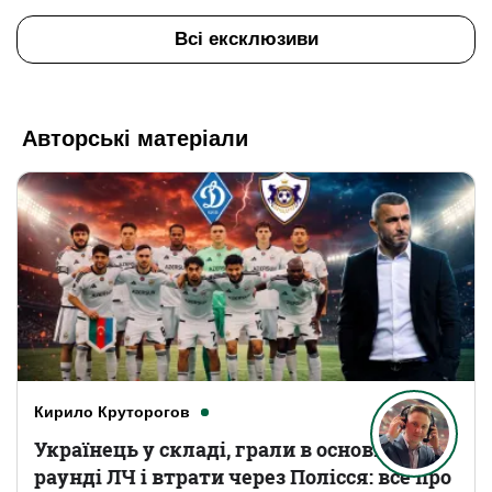
Всі ексклюзиви
Авторські матеріали
Кирило Круторогов
Українець у складі, грали в основному
раунді ЛЧ і втрати через Полісся: все про