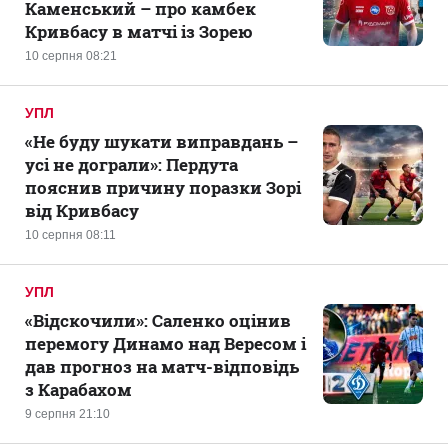
Каменський – про камбек
Кривбасу в матчі із Зорею
10 серпня 08:21
УПЛ
«Не буду шукати виправдань –
усі не дограли»: Пердута
пояснив причину поразки Зорі
від Кривбасу
10 серпня 08:11
УПЛ
«Відскочили»: Саленко оцінив
перемогу Динамо над Вересом і
дав прогноз на матч-відповідь
з Карабахом
9 серпня 21:10