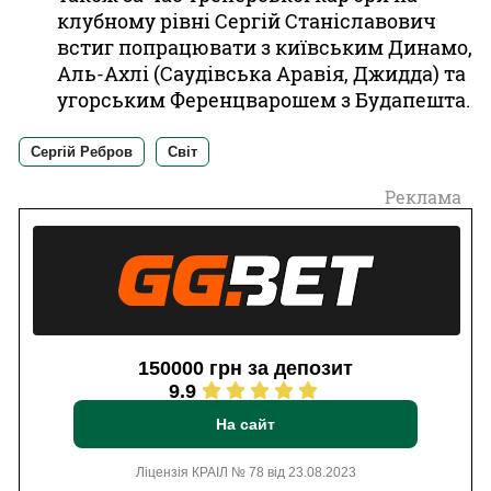
клубному рівні Сергій Станіславович
встиг попрацювати з київським Динамо,
Аль-Ахлі (Саудівська Аравія, Джидда) та
угорським Ференцварошем з Будапешта.
Сергій Ребров
Світ
Реклама
150000 грн за депозит
9.9
На сайт
Ліцензія КРАІЛ № 78 від 23.08.2023