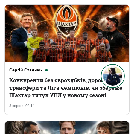
Сергій Стаднюк
Конкуренти без єврокубків, дорогі
трансфери та Ліга чемпіонів: чи збереже
Шахтар титул УПЛ у новому сезоні
3 серпня 08:14