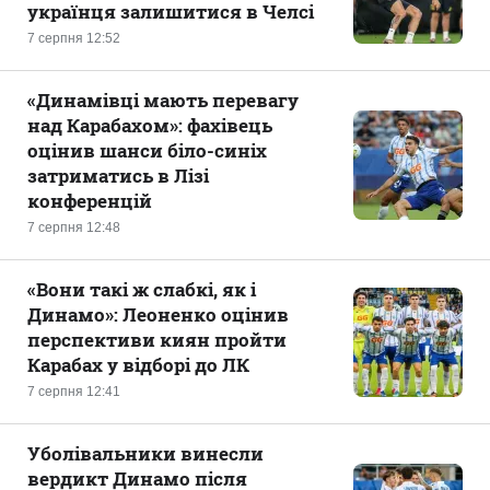
українця залишитися в Челсі
7 серпня 12:52
«Динамівці мають перевагу
над Карабахом»: фахівець
оцінив шанси біло-синіх
затриматись в Лізі
конференцій
7 серпня 12:48
«Вони такі ж слабкі, як і
Динамо»: Леоненко оцінив
перспективи киян пройти
Карабах у відборі до ЛК
7 серпня 12:41
Уболівальники винесли
вердикт Динамо після