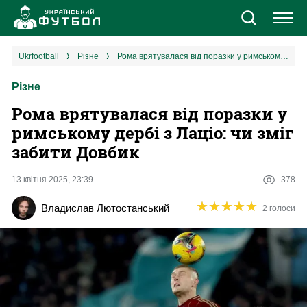
Новини
ukrfootball
різне
Рома врятувалася від поразки у римському дербі з Лаціо: чи зміг забити Довбик
Різне
Збірна
Рома врятувалася від поразки у
Єврокубки
римському дербі з Лаціо: чи зміг
забити Довбик
УПЛ
13 квітня 2025, 23:39
378
1 ліга
★
★
★
★
★
★
★
★
★
★
Владислав Лютостанський
2 голоси
2 ліга
Різне
Букмекери