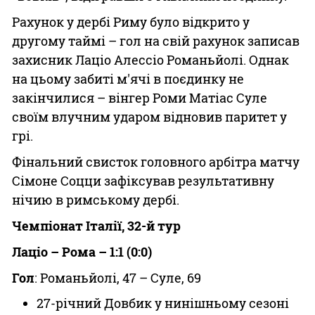
Рахунок у дербі Риму було відкрито у
другому таймі – гол на свій рахунок записав
захисник Лаціо Алессіо Романьйолі. Однак
на цьому забиті м'ячі в поєдинку не
закінчилися – вінгер Роми Матіас Суле
своїм влучним ударом відновив паритет у
грі.
Фінальний свисток головного арбітра матчу
Сімоне Соцци зафіксував результативну
нічию в римському дербі.
Чемпіонат Італії, 32-й тур
Лаціо – Рома – 1:1 (0:0)
Гол
: Романьйолі, 47 – Суле, 69
27-річний Довбик у нинішньому сезоні