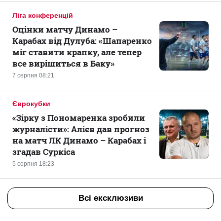
Ліга конференцій
Оцінки матчу Динамо –
Карабах від Дулуба: «Шапаренко
міг ставити крапку, але тепер
все вирішиться в Баку»
7 серпня 08:21
Єврокубки
«Зірку з Пономаренка зробили
журналісти»: Алієв дав прогноз
на матч ЛК Динамо – Карабах і
згадав Суркіса
5 серпня 18:23
Всі ексклюзиви