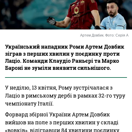
Казино
Артем Довбик. Фото: Серія А
Український нападник Роми Артем Довбик
зіграв з перших хвилин у поєдинку проти
Лаціо. Команди Клаудіо Раньєрі та Марко
Бароні не зуміли виявити сильнішого.
У неділю, 13 квітня, Рому зустрічалася з
Лаціо в римському дербі в рамках 32-го туру
чемпіонату Італії.
Форвард збірної України Артем Довбик
вийшов на поле з перших хвилин у складі
«вовків», відігравши 84 хвилини поєдинку.