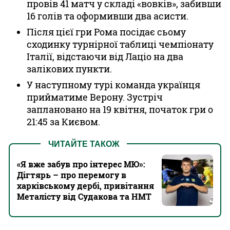
провів 41 матч у складі «вовків», забивши
16 голів та оформивши два асисти.
Після цієї гри Рома посідає сьому
сходинку турнірної таблиці чемпіонату
Італії, відстаючи від Лаціо на два
залікових пункти.
У наступному турі команда українця
прийматиме Верону. Зустріч
заплановано на 19 квітня, початок гри о
21:45 за Києвом.
ЧИТАЙТЕ ТАКОЖ
«Я вже забув про інтерес МЮ»:
Дігтярь – про перемогу в
харківському дербі, привітання
Металісту від Судакова та НМТ