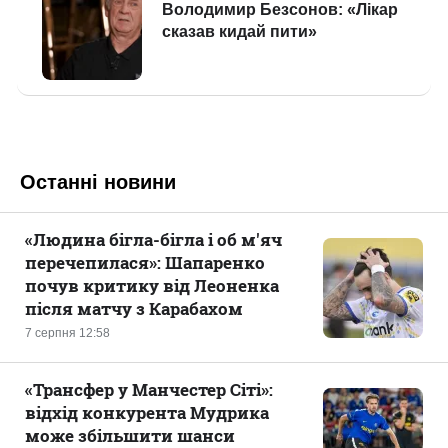
Останні новини
«Людина бігла-бігла і об м'яч
перечепилася»: Шапаренко
почув критику від Леоненка
після матчу з Карабахом
7 серпня 12:58
«Трансфер у Манчестер Сіті»:
відхід конкурента Мудрика
може збільшити шанси