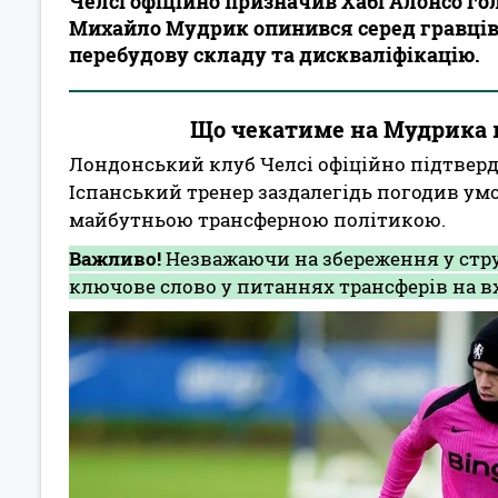
Челсі офіційно призначив Хабі Алонсо го
Михайло Мудрик опинився серед гравців,
перебудову складу та дискваліфікацію.
Що чекатиме на Мудрика п
Лондонський клуб Челсі офіційно підтверд
Іспанський тренер заздалегідь погодив умо
майбутньою трансферною політикою.
Важливо!
Незважаючи на збереження у стру
ключове слово у питаннях трансферів на вх