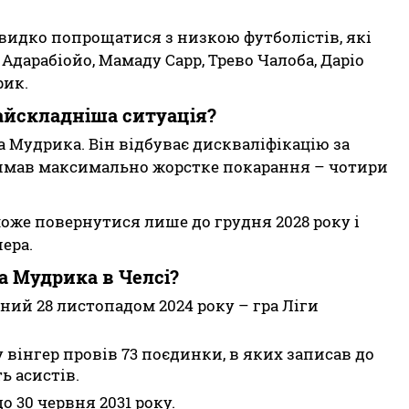
видко попрощатися з низкою футболістів, які
 Адарабіойо, Мамаду Сарр, Трево Чалоба, Даріо
рик.
айскладніша ситуація?
 Мудрика. Він відбуває дискваліфікацію за
имав максимально жорстке покарання – чотири
оже повернутися лише до грудня 2028 року і
ера.
а Мудрика в Челсі?
ний 28 листопадом 2024 року – гра Ліги
у вінгер провів 73 поєдинки, в яких записав до
ь асистів.
 30 червня 2031 року.