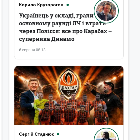
Кирило Круторогов
Українець у складі, грали в
основному раунді ЛЧ і втрати
через Полісся: все про Карабах –
суперника Динамо
6 серпня 08:13
Сергій Стаднюк