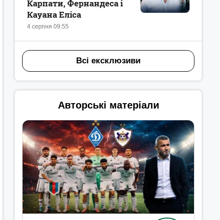
Карпати, Фернандеса і
Кауана Еліса
4 серпня 09:55
Всі ексклюзиви
Авторські матеріали