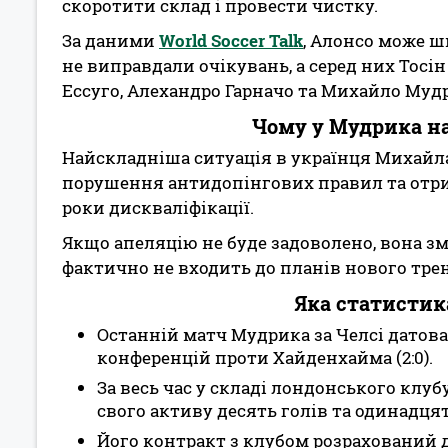
скоротити склад і провести чистку.
За даними
World Soccer Talk
, Алонсо може ш
не виправдали очікувань, а серед них Тосін
Ессуго, Алехандро Гарначо та Михайло Муд
Чому у Мудрика н
Найскладніша ситуація в українця Михайла
порушення антидопінгових правил та отр
роки дискваліфікації.
Якщо апеляцію не буде задоволено, вона зм
фактично не входить до планів нового трен
Яка статистик
Останній матч Мудрика за Челсі датова
конференцій проти Хайденхайма (2:0).
За весь час у складі лондонського клуб
свого активу десять голів та одинадцят
Його контракт з клубом розрахований до