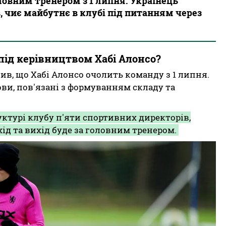
ловним тренером з 1 липня. Українець
 чиє майбутнє в клубі під питанням через
ід керівництвом Хабі Алонсо?
ив, що Хабі Алонсо очолить команду з 1 липня.
ви, пов'язані з формуванням складу та
ктурі клубу п'яти спортивних директорів,
ід та вихід буде за головним тренером.