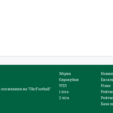
Збірна
Новин
Єврокубки
Екскл
УПЛ
Різне
 посилання на "UkrFootball"
1 ліга
Рейти
2 ліга
Рейти
База з