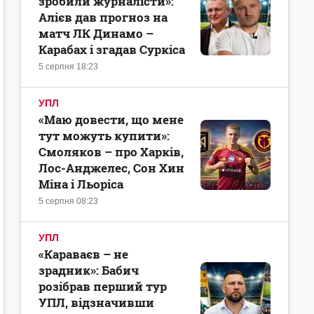
зробили журналісти»:
Алієв дав прогноз на
матч ЛК Динамо –
Карабах і згадав Суркіса
5 серпня 18:23
УПЛ
«Маю довести, що мене
тут можуть купити»:
Смоляков – про Харків,
Лос-Анджелес, Сон Хин
Міна і Льоріса
5 серпня 08:23
УПЛ
«Караваєв – не
зрадник»: Бабич
розібрав перший тур
УПЛ, відзначивши