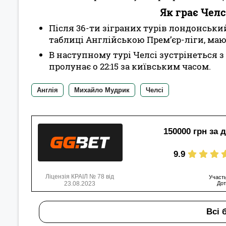
Як грає Челс
Після 36-ти зіграних турів лондонськи
таблиці Англійською Прем’єр-ліги, маюч
В наступному турі Челсі зустрінеться з
пролунає о 22:15 за київським часом.
Англія
Михайло Мудрик
Челсі
150000 грн за 
9.9
Ліцензія КРАІЛ № 78 від
Участь
23.08.2023
Дот
Всі 