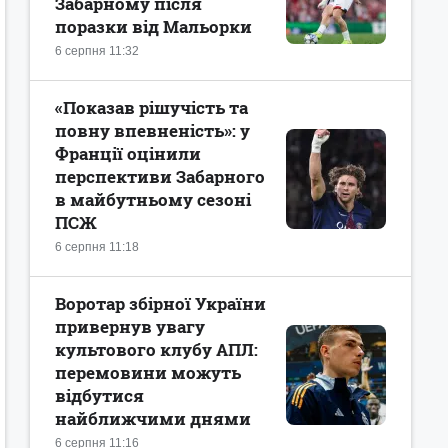
Забарному після
поразки від Мальорки
6 серпня 11:32
«Показав рішучість та
повну впевненість»: у
Франції оцінили
перспективи Забарного
в майбутньому сезоні
ПСЖ
6 серпня 11:18
Воротар збірної України
привернув увагу
культового клубу АПЛ:
перемовини можуть
відбутися
найближчими днями
6 серпня 11:16