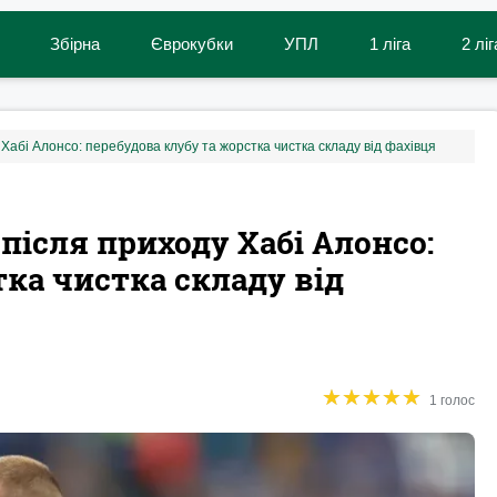
Збірна
Єврокубки
УПЛ
1 ліга
2 ліг
 Хабі Алонсо: перебудова клубу та жорстка чистка складу від фахівця
після приходу Хабі Алонсо:
тка чистка складу від
★
★
★
★
★
★
★
★
★
★
1 голос