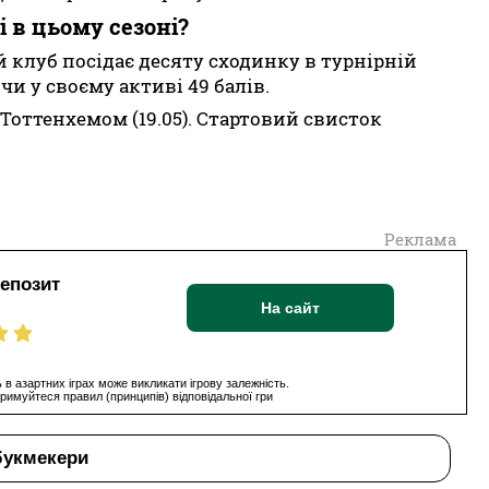
і в цьому сезоні?
й клуб посідає десяту сходинку в турнірній
и у своєму активі 49 балів.
 Тоттенхемом (19.05). Стартовий свисток
Реклама
депозит
На сайт
 в азартних іграх може викликати ігрову залежність.
римуйтеся правил (принципів) відповідальної гри
букмекери