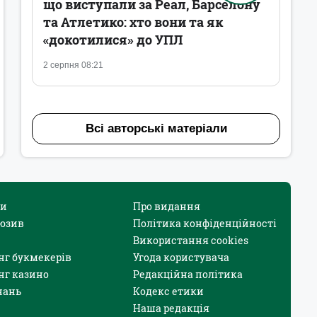
що виступали за Реал, Барселону
та Атлетико: хто вони та як
«докотилися» до УПЛ
2 серпня 08:21
Всі авторські матеріали
и
Про видання
юзив
Політика конфіденційності
Використання cookies
нг букмекерів
Угода користувача
нг казино
Редакційна політика
нань
Кодекс етики
Наша редакція