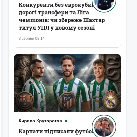
Конкуренти без єврокубків,
дорогі трансфери та Ліга
чемпіонів: чи збереже Шахтар
титул УПЛ у новому сезоні
3 серпня 08:14
Кирило Круторогов
Карпати підписали футболістів,