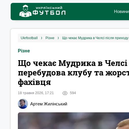
Новини
ukrfootball
різне
Що чекає Мудрика в Челсі після приходу
Різне
Що чекає Мудрика в Челсі 
перебудова клубу та жорс
фахівця
18 травня 2026, 17:21
594
Артем Жилінський