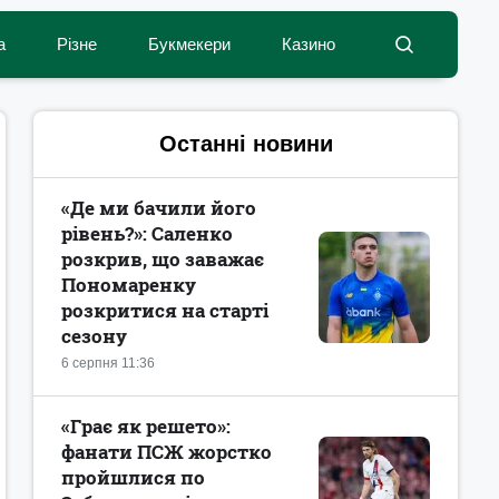
а
Різне
Букмекери
Казино
Останні новини
«Де ми бачили його
рівень?»: Саленко
розкрив, що заважає
Пономаренку
розкритися на старті
сезону
6 серпня 11:36
«Грає як решето»:
фанати ПСЖ жорстко
пройшлися по