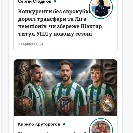
Сергій Стаднюк
Конкуренти без єврокубків,
дорогі трансфери та Ліга
чемпіонів: чи збереже Шахтар
титул УПЛ у новому сезоні
3 серпня 08:14
Кирило Круторогов