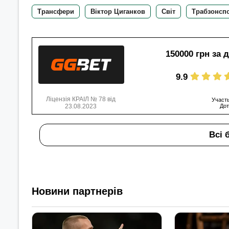
Трансфери
Віктор Циганков
Світ
Трабзонсп
150000 грн за 
9.9
Ліцензія КРАІЛ № 78 від
Участь
23.08.2023
Дот
Всі 