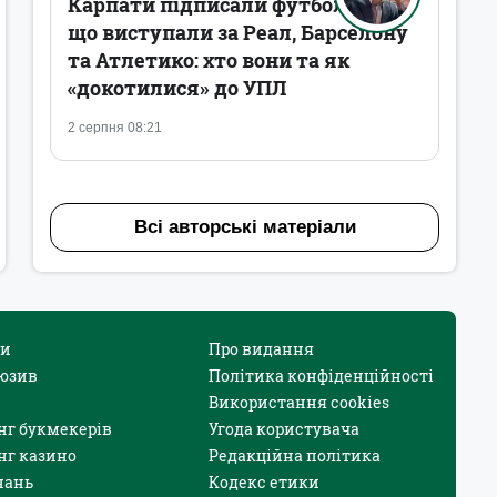
Карпати підписали футболістів,
що виступали за Реал, Барселону
та Атлетико: хто вони та як
«докотилися» до УПЛ
2 серпня 08:21
Всі авторські матеріали
и
Про видання
юзив
Політика конфіденційності
Використання cookies
нг букмекерів
Угода користувача
нг казино
Редакційна політика
нань
Кодекс етики