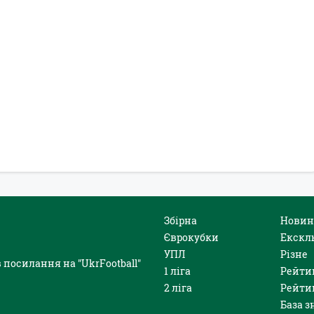
Збірна
Новин
Єврокубки
Екскл
УПЛ
Різне
 посилання на "UkrFootball"
1 ліга
Рейти
2 ліга
Рейти
База з