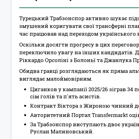
Турецький Трабзонспор активно шукає підс
змушений коригувати свої трансферні пла
час працював над переходом українського 
Оскільки досягти прогресу в цих перегово
переключило увагу на інших кандидатів. Д
Ріккардо Орсоліні з Болоньї та Джанлука Пре
Обидва гравці розглядаються як пряма аль
виглядає малоймовірним.
Циганков у кампанії 2025/26 зіграв 34 
сім голів та п'ять асистів.
Контракт Віктора з Жироною чинний до 
Авторитетний Портал Transfermarkt оцін
За Трабзонспор виступають двоє україн
Руслан Малиновський.