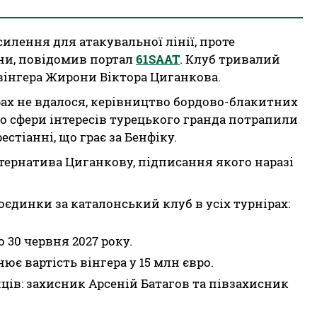
илення для атакувальної лінії, проте
ни, повідомив портал
61SAAT
. Клуб тривалий
вінгера Жирони Віктора Циганкова.
рах не вдалося, керівництво бордово-блакитних
о сфери інтересів турецького гранда потрапили
стіанні, що грає за Бенфіку.
тернатива Циганкову, підписання якого наразі
поєдинки за каталонський клуб в усіх турнірах:
30 червня 2027 року.
ює вартість вінгера у 15 млн євро.
ців: захисник Арсеній Батагов та півзахисник