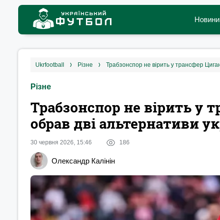
Новини
ukrfootball
різне
Трабзонспор не вірить у трансфер Циган
Різне
Трабзонспор не вірить у т
обрав дві альтернативи у
30 червня 2026, 15:46
186
Олександр Калінін