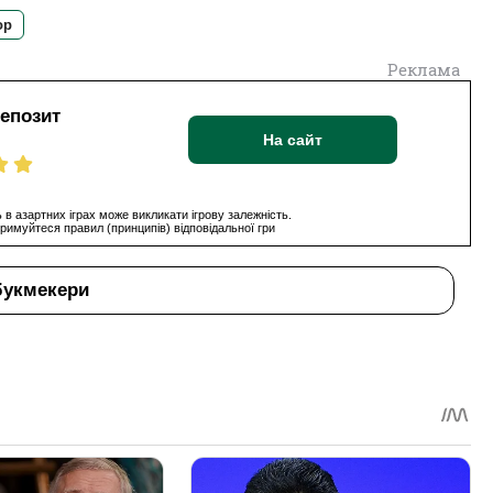
ор
Реклама
депозит
На сайт
 в азартних іграх може викликати ігрову залежність.
римуйтеся правил (принципів) відповідальної гри
букмекери