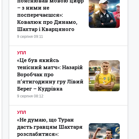
пояснював мовою цифр
– з ними не
посперечаєшся»:
Ковалюк про Динамо,
Шахтар і Кварцяного
9 серпня 09:11
УПЛ
«Це був якийсь
тенісний матч»: Назарій
Воробчак про
п’ятигодинну гру Лівий
Берег – Кудрівка
9 серпня 08:12
УПЛ
«Не думаю, що Туран
дасть гравцям Шахтаря
розслабитися»: