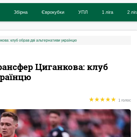
Збірна
Єврокубки
УПЛ
1 ліга
2 ліг
кова: клуб обрав дві альтернативи українцю
рансфер Циганкова: клуб
країнцю
★
★
★
★
★
★
★
★
★
★
1 голос