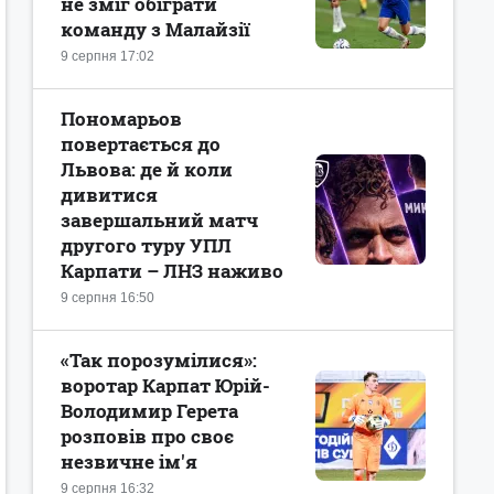
не зміг обіграти
команду з Малайзії
9 серпня 17:02
Пономарьов
повертається до
Львова: де й коли
дивитися
завершальний матч
другого туру УПЛ
Карпати – ЛНЗ наживо
9 серпня 16:50
«Так порозумілися»:
воротар Карпат Юрій-
Володимир Герета
розповів про своє
незвичне ім'я
9 серпня 16:32