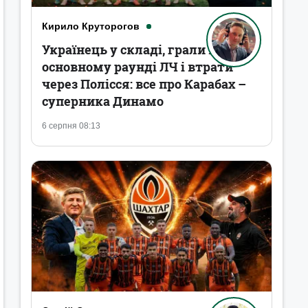
Кирило Круторогов
Українець у складі, грали в
основному раунді ЛЧ і втрати
через Полісся: все про Карабах –
суперника Динамо
6 серпня 08:13