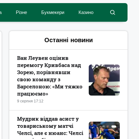
а
Різне
Букмекери
Казино
Останні новини
Ван Леувен оцінив
перемогу Кривбаса над
Зорею, порівнявши
свою команду з
Барселоною: «Ми тяжко
працюємо»
9 серпня 17:12
Мудрик віддав асист у
товариському матчі
Челсі, але є нюанс: Челсі