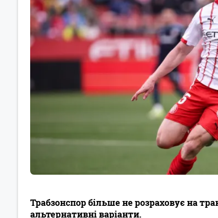
Трабзонспор більше не розраховує на тра
альтернативні варіанти.