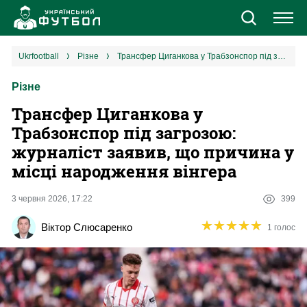
Новини
ukrfootball
різне
Трансфер Циганкова у Трабзонспор під загрозою: журналіст заявив, що причина у місці народження вінгера
Різне
Збірна
Трансфер Циганкова у
Єврокубки
Трабзонспор під загрозою:
журналіст заявив, що причина у
УПЛ
місці народження вінгера
1 ліга
3 червня 2026, 17:22
399
★
★
★
★
★
★
★
★
★
★
Віктор Слюсаренко
1 голос
2 ліга
Різне
Букмекери