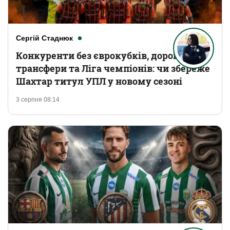
Сергій Стаднюк
Конкуренти без єврокубків, дорогі
трансфери та Ліга чемпіонів: чи збереже
Шахтар титул УПЛ у новому сезоні
3 серпня 08:14