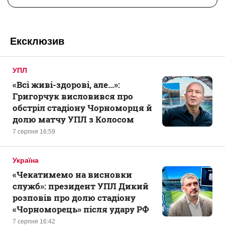
Ексклюзив
УПЛ
«Всі живі-здорові, але...»:
Григорчук висловився про
обстріл стадіону Чорноморця й
долю матчу УПЛ з Колосом
7 серпня 16:59
Україна
«Чекатимемо на висновки
служб»: президент УПЛ Дикий
розповів про долю стадіону
«Чорноморець» після удару РФ
7 серпня 16:42