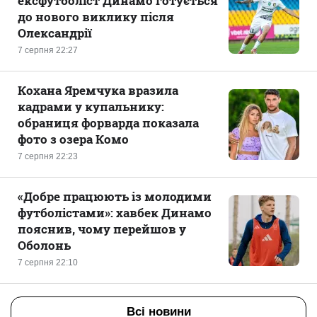
ексфутболіст Динамо готується
до нового виклику після
Олександрії
7 серпня 22:27
Кохана Яремчука вразила
кадрами у купальнику:
обраниця форварда показала
фото з озера Комо
7 серпня 22:23
«Добре працюють із молодими
футболістами»: хавбек Динамо
пояснив, чому перейшов у
Оболонь
7 серпня 22:10
Всі новини