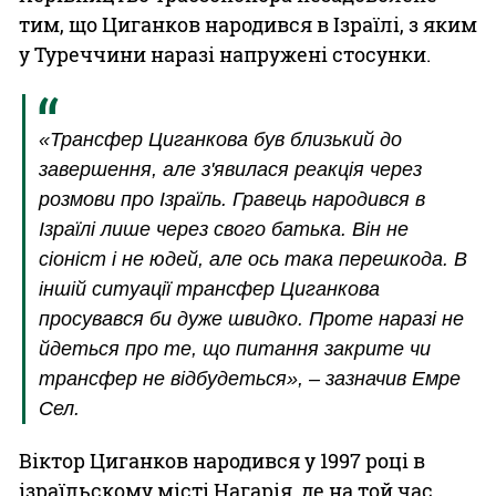
тим, що Циганков народився в Ізраїлі, з яким
у Туреччини наразі напружені стосунки.
«Трансфер Циганкова був близький до
завершення, але з'явилася реакція через
розмови про Ізраїль. Гравець народився в
Ізраїлі лише через свого батька. Він не
сіоніст і не юдей, але ось така перешкода. В
іншій ситуації трансфер Циганкова
просувався би дуже швидко. Проте наразі не
йдеться про те, що питання закрите чи
трансфер не відбудеться», – зазначив Емре
Сел.
Віктор Циганков народився у 1997 році в
ізраїльскому місті Нагарія, де на той час