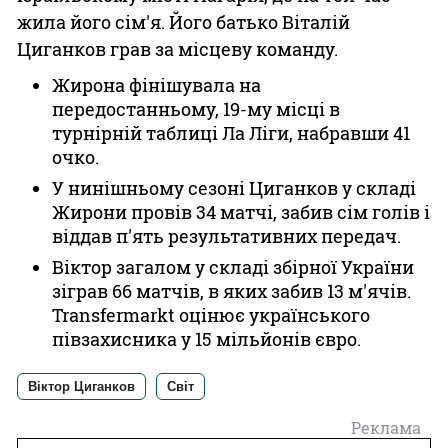
жила його сім'я. Його батько Віталій
Циганков грав за місцеву команду.
Жирона фінішувала на
передостанньому, 19-му місці в
турнірній таблиці Ла Ліги, набравши 41
очко.
У нинішньому сезоні Циганков у складі
Жирони провів 34 матчі, забив сім голів і
віддав п'ять результативних передач.
Віктор загалом у складі збірної України
зіграв 66 матчів, в яких забив 13 м'ячів.
Transfermarkt оцінює українського
півзахисника у 15 мільйонів євро.
Віктор Циганков
Світ
Реклама