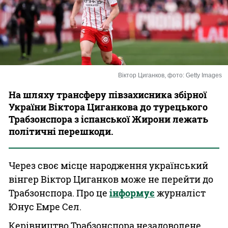
Казино
Віктор Циганков, фото: Getty Images
На шляху трансферу півзахисника збірної
України Віктора Циганкова до турецького
Трабзонспора з іспанської Жирони лежать
політичні перешкоди.
Через своє місце народження український
вінгер Віктор Циганков може не перейти до
Трабзонспора. Про це
інформує
журналіст
Юнус Емре Сел.
Керівництво Трабзонспора незадоволене