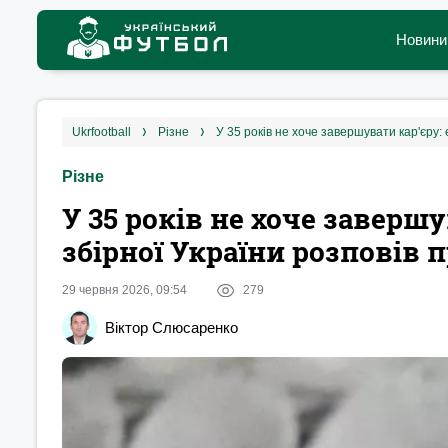
Новини
ukrfootball
різне
У 35 років не хоче завершувати кар'єру: 
Різне
У 35 років не хоче завершу
збірної України розповів 
29 червня 2026, 09:54
279
Віктор Слюсаренко