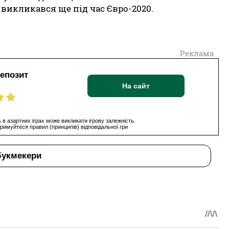
викликався ще під час Євро-2020.
Реклама
депозит
На сайт
 в азартних іграх може викликати ігрову залежність.
римуйтеся правил (принципів) відповідальної гри
букмекери