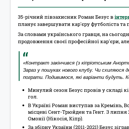
35-річний півзахисник Роман Безус в
інтер
планує завершувати кар'єру футболіста та 
За словами українського гравця, на сьогод
продовження своєї професійної кар'єри, ал
«Контракт закінчився (
з кіпріотським Анорт
Зараз у пошуках нового клубу. Чи схиляюся 
пограти. Подивимося, які варіанти будуть. К
Минулий сезон Безус провів у складі кі
гол.
В Україні Роман виступав за Кремінь, Во
місцеві Сент-Трюйден та Гент. З липня 
Омонії (Нікосія, Кіпр).
За збірну України (2011-2021) Безус зігр