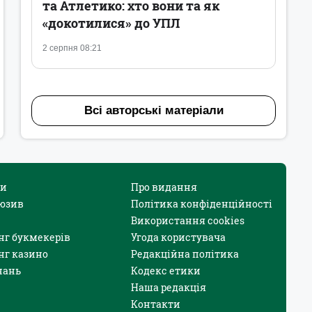
та Атлетико: хто вони та як
«докотилися» до УПЛ
2 серпня 08:21
Всі авторські матеріали
и
Про видання
юзив
Політика конфіденційності
Використання cookies
нг букмекерів
Угода користувача
нг казино
Редакційна політика
нань
Кодекс етики
Наша редакція
Контакти