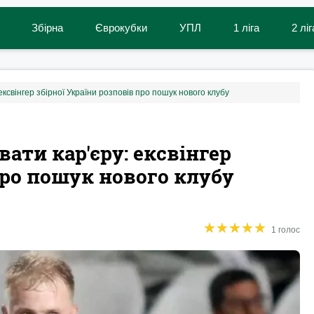
Збірна
Єврокубки
УПЛ
1 ліга
2 ліг
ексвінгер збірної України розповів про пошук нового клубу
вати кар'єру: ексвінгер
про пошук нового клубу
★
★
★
★
★
★
★
★
★
★
1 голос