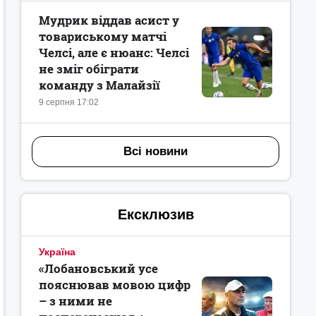
Мудрик віддав асист у
товариському матчі
Челсі, але є нюанс: Челсі
не зміг обіграти
команду з Малайзії
9 серпня 17:02
Всі новини
Ексклюзив
Україна
«Лобановський усе
пояснював мовою цифр
– з ними не