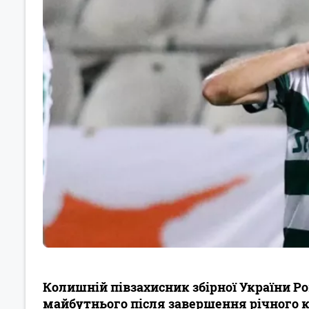
Колишній півзахисник збірної України Р
майбутнього після завершення річного к