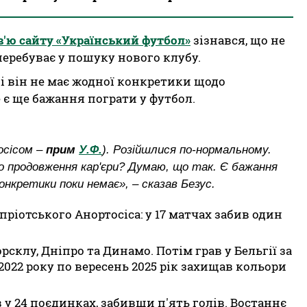
в'ю сайту «Український футбол»
зізнався, що не
перебуває у пошуку нового клубу.
ні він не має жодної конкретики щодо
е є ще бажання пограти у футбол.
осісом
–
прим
У.Ф.
). Розійшлися по-нормальному.
до продовження кар'єри? Думаю, що так. Є бажання
онкретики поки немає», – сказав Безус.
пріотського Анортосіса: у 17 матчах забив один
рсклу, Дніпро та Динамо. Потім грав у Бельгії за
2022 року по вересень 2025 рік захищав кольори
ав у 24 поєдинках, забивши п'ять голів. Востаннє