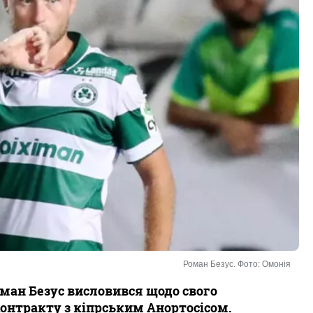
Роман Безус. Фото: Омонія
оман Безус висловився щодо свого
онтракту з кіпрським Анортосісом.