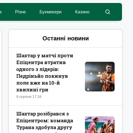
а
Різне
Букмекери
Казино
Останні новини
Шахтар у матчі проти
Епіцентра втратив
одного з лідерів:
Педріньйо покинув
поле вже на 10-й
хвилині гри
9 серпня 17:34
Шахтар розібрався з
Епіцентром: команда
Турана здобула другу