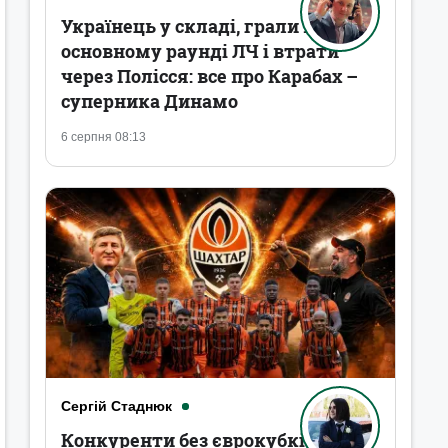
Українець у складі, грали в
основному раунді ЛЧ і втрати
через Полісся: все про Карабах –
суперника Динамо
6 серпня 08:13
Сергій Стаднюк
Конкуренти без єврокубків,