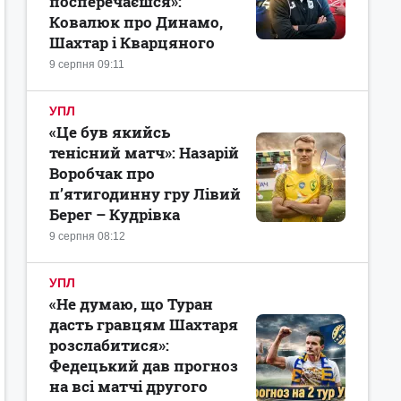
посперечаєшся»:
Ковалюк про Динамо,
Шахтар і Кварцяного
9 серпня 09:11
УПЛ
«Це був якийсь
тенісний матч»: Назарій
Воробчак про
п’ятигодинну гру Лівий
Берег – Кудрівка
9 серпня 08:12
УПЛ
«Не думаю, що Туран
дасть гравцям Шахтаря
розслабитися»:
Федецький дав прогноз
на всі матчі другого