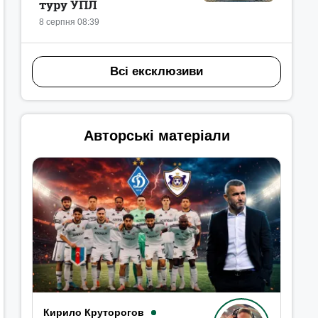
туру УПЛ
8 серпня 08:39
Всі ексклюзиви
Авторські матеріали
Кирило Круторогов