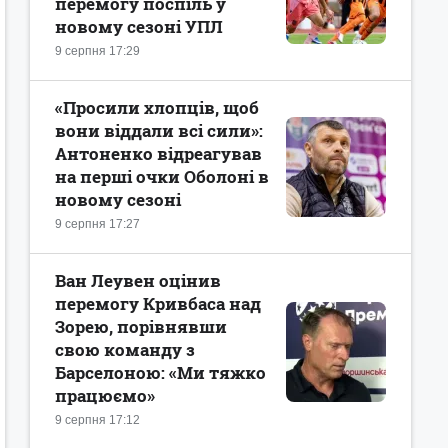
перемогу поспіль у
новому сезоні УПЛ
9 серпня 17:29
«Просили хлопців, щоб
вони віддали всі сили»:
Антоненко відреагував
на перші очки Оболоні в
новому сезоні
9 серпня 17:27
Ван Леувен оцінив
перемогу Кривбаса над
Зорею, порівнявши
свою команду з
Барселоною: «Ми тяжко
працюємо»
9 серпня 17:12