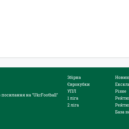
Збірна
Новин
Єврокубки
Екскл
УПЛ
Різне
 посилання на "UkrFootball"
1 ліга
Рейти
2 ліга
Рейти
База з