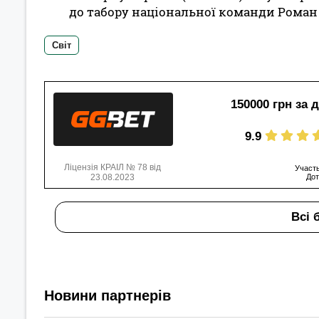
до табору національної команди Роман 
Світ
150000 грн за 
9.9
Ліцензія КРАІЛ № 78 від
Участь
23.08.2023
Дот
Всі 