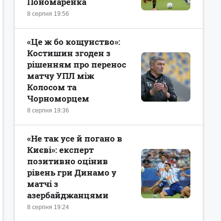
Пономаренка
8 серпня 19:56
«Це ж бо кощунство»:
Костишин згоден з
рішенням про перенос
матчу УПЛ між
Колосом та
Чорноморцем
8 серпня 19:36
«Не так усе й погано в
Києві»: експерт
позитивно оцінив
рівень гри Динамо у
матчі з
азербайджанцями
8 серпня 19:24