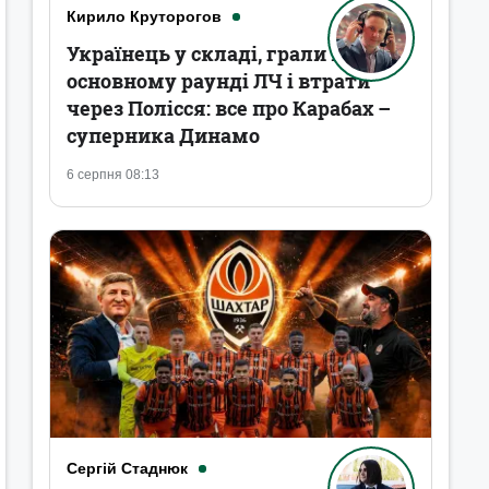
Кирило Круторогов
Українець у складі, грали в
основному раунді ЛЧ і втрати
через Полісся: все про Карабах –
суперника Динамо
6 серпня 08:13
Сергій Стаднюк