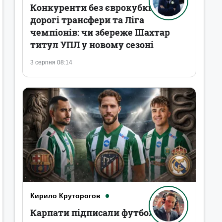
Конкуренти без єврокубків,
дорогі трансфери та Ліга
чемпіонів: чи збереже Шахтар
титул УПЛ у новому сезоні
3 серпня 08:14
Кирило Круторогов
Карпати підписали футболістів,