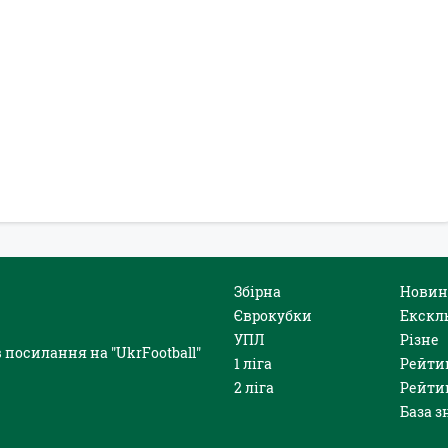
Збірна
Новин
Єврокубки
Екскл
УПЛ
Різне
 посилання на "UkrFootball"
1 ліга
Рейти
2 ліга
Рейти
База з