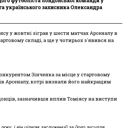
ого футболіста лондонської команди у
нта українського захисника Олександра
су у жовтні зіграв у шести матчах Арсеналу в
тартовому складі, а ще у чотирьох з'явився на
онкурентом Зінченка за місце у стартовому
ків Арсеналу, котрі визнали його найкращим
донців, зазначивши вплив Томіясу на виступи
року, і він цілком заслужений за його зусилля,