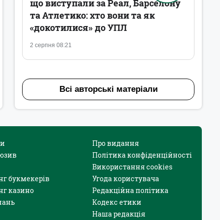
що виступали за Реал, Барселону
та Атлетико: хто вони та як
«докотилися» до УПЛ
2 серпня 08:21
Всі авторські матеріали
и
Про видання
юзив
Політика конфіденційності
Використання cookies
нг букмекерів
Угода користувача
нг казино
Редакційна політика
нань
Кодекс етики
Наша редакція