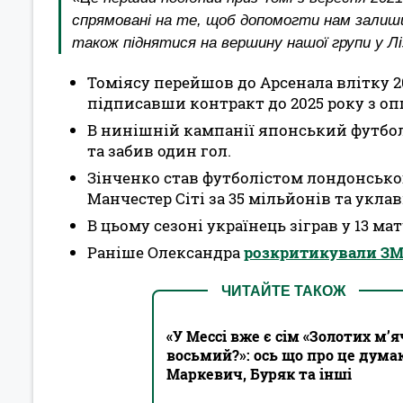
спрямовані на те, щоб допомогти нам залиши
також піднятися на вершину нашої групи у Ліз
Томіясу перейшов до Арсенала влітку 202
підписавши контракт до 2025 року з оп
В нинішній кампанії японський футболі
та забив один гол.
Зінченко став футболістом лондонськог
Манчестер Сіті за 35 мільйонів та уклав
В цьому сезоні українець зіграв у 13 ма
Раніше Олександра
розкритикували ЗМІ
ЧИТАЙТЕ ТАКОЖ
«У Мессі вже є сім «Золотих м’я
восьмий?»: ось що про це думаю
Маркевич, Буряк та інші