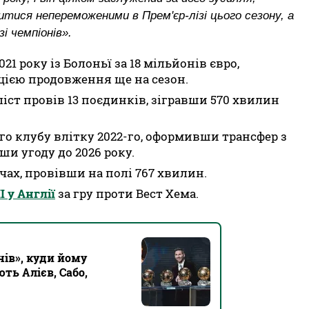
тися непереможеними в Прем'єр-лізі цього сезону, а
і чемпіонів».
1 року із Болоньї за 18 мільйонів євро,
цією продовження ще на сезон.
ст провів 13 поєдинків, зігравши 570 хвилин
о клубу влітку 2022-го, оформивши трансфер з
ши угоду до 2026 року.
тчах, провівши на полі 767 хвилин.
 у Англії
за гру проти Вест Хема.
чів», куди йому
ть Алієв, Сабо,