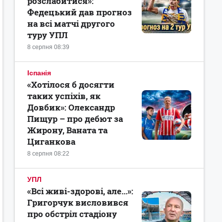
розслабитися»:
Федецький дав прогноз
на всі матчі другого
туру УПЛ
8 серпня 08:39
Іспанія
«Хотілося б досягти
таких успіхів, як
Довбик»: Олександр
Пищур – про дебют за
Жирону, Ваната та
Циганкова
8 серпня 08:22
УПЛ
«Всі живі-здорові, але...»:
Григорчук висловився
про обстріл стадіону