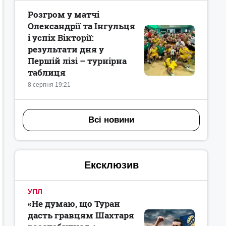
Розгром у матчі
Олександрії та Інгульця
і успіх Вікторії:
результати дня у
Першій лізі – турнірна
таблиця
8 серпня 19:21
Всі новини
Ексклюзив
УПЛ
«Не думаю, що Туран
дасть гравцям Шахтаря