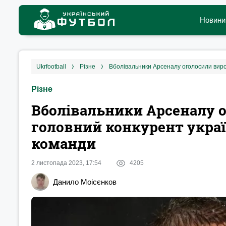
Новини
ukrfootball
різне
Вболівальники Арсеналу оголосили вирок
Різне
Вболівальники Арсеналу о
головний конкурент украї
команди
2 листопада 2023, 17:54
4205
Данило Моісєнков