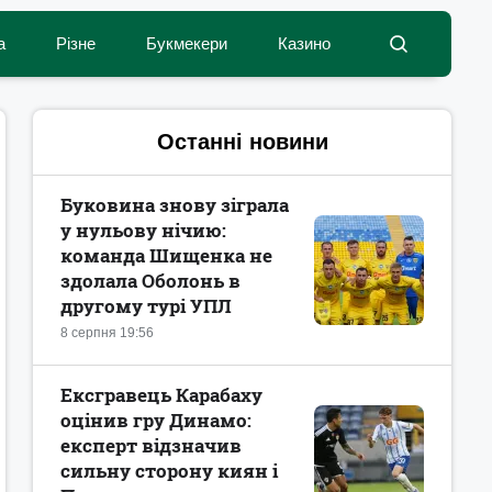
а
Різне
Букмекери
Казино
Останні новини
Буковина знову зіграла
у нульову нічию:
команда Шищенка не
здолала Оболонь в
другому турі УПЛ
8 серпня 19:56
Ексгравець Карабаху
оцінив гру Динамо:
експерт відзначив
сильну сторону киян і