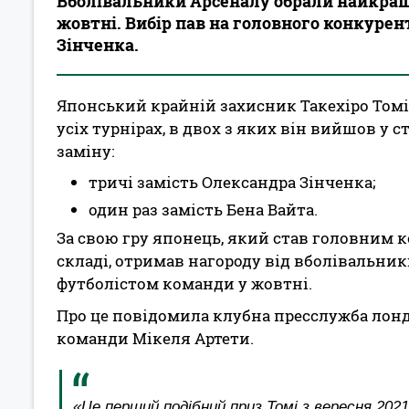
Вболівальники Арсеналу обрали найкращ
жовтні. Вибір пав на головного конкуре
Зінченка.
Японський крайній захисник Такехіро Томія
усіх турнірах, в двох з яких він вийшов у с
заміну:
тричі замість Олександра Зінченка;
один раз замість Бена Вайта.
За свою гру японець, який став головним к
складі, отримав нагороду від вболівальни
футболістом команди у жовтні.
Про це повідомила клубна пресслужба лон
команди Мікеля Артети.
«Це перший подібний приз Томі з вересня 2021 