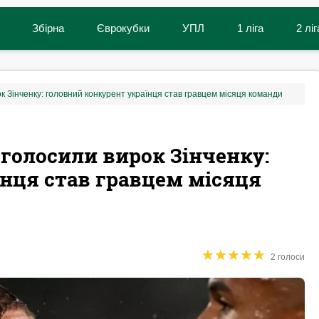
Збірна
Єврокубки
УПЛ
1 ліга
2 ліг
 Зінченку: головний конкурент українця став гравцем місяця команди
голосили вирок Зінченку:
нця став гравцем місяця
★
★
★
★
★
★
★
★
★
★
2 голоси