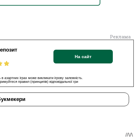
Реклама
депозит
На сайт
 в азартних іграх може викликати ігрову залежність.
римуйтеся правил (принципів) відповідальної гри
букмекери