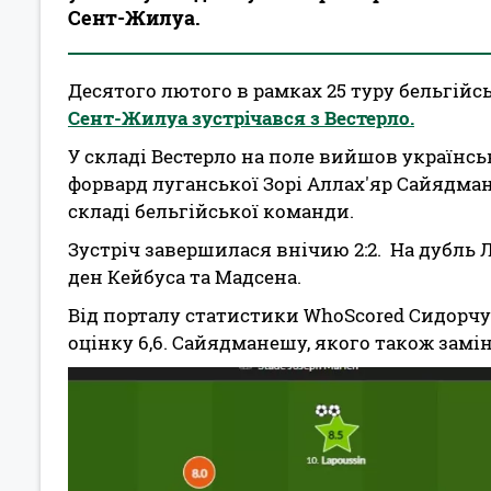
Сент-Жилуа.
Десятого лютого в рамках 25 туру бельгійс
Сент-Жилуа зустрічався з Вестерло.
У складі Вестерло на поле вийшов українсь
форвард луганської Зорі Аллах'яр Сайядма
складі бельгійської команди.
Зустріч завершилася внічию 2:2. На дубль 
ден Кейбуса та Мадсена.
Від порталу статистики WhoScored Сидорчук
оцінку 6,6. Сайядманешу, якого також замін