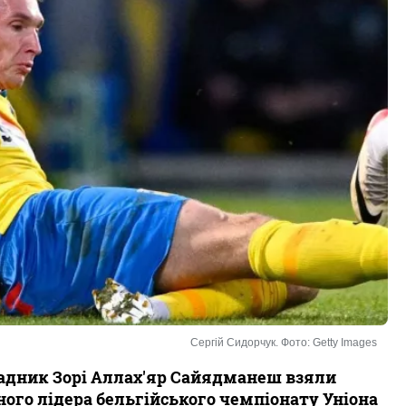
Сергій Сидорчук. Фото: Getty Images
падник Зорі Аллах'яр Сайядманеш взяли
ного лідера бельгійського чемпіонату Уніона