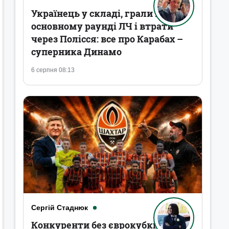
Українець у складі, грали в
основному раунді ЛЧ і втрати
через Полісся: все про Карабах –
суперника Динамо
6 серпня 08:13
Сергій Стаднюк
Конкуренти без єврокубків,