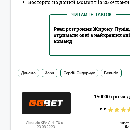
Вестерло на даний момент із 26 очками в
ЧИТАЙТЕ ТАКОЖ
Реал розгромив Жирону: Лунін,
отримали одні з найкращих оцін
команд
Динамо
Зоря
Сергій Сидорчук
Бельгія
150000 грн за 
9.9
Ліцензія КРАІЛ № 78 від
Участь
23.08.2023
Дот