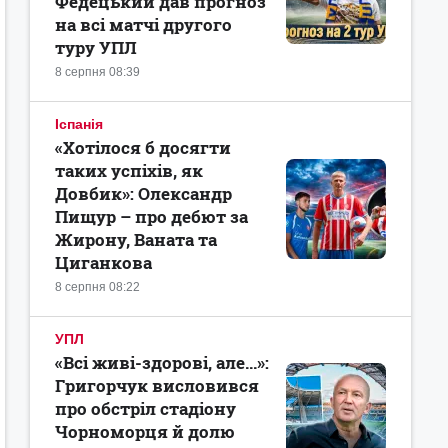
Федецький дав прогноз
на всі матчі другого
туру УПЛ
8 серпня 08:39
Іспанія
«Хотілося б досягти
таких успіхів, як
Довбик»: Олександр
Пищур – про дебют за
Жирону, Ваната та
Циганкова
8 серпня 08:22
УПЛ
«Всі живі-здорові, але...»:
Григорчук висловився
про обстріл стадіону
Чорноморця й долю