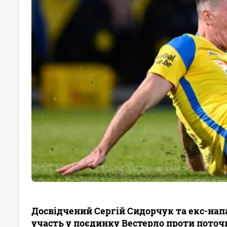
Досвідчений Сергій Сидорчук та екс-на
участь у поєдинку Вестерло проти поточ