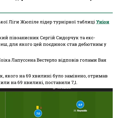
ької Ліги Жюпіле лідер турнірної таблиці
Уніон
кий півзахисник Сергій Сидорчук та екс-
неш, для якого цей поєдинок став дебютним у
Лоіка Лапуссена Вестерло відповів голами Ван
, якого на 69 хвилині було замінено, отримав
или на 69 хвилині, поставили 7,1.