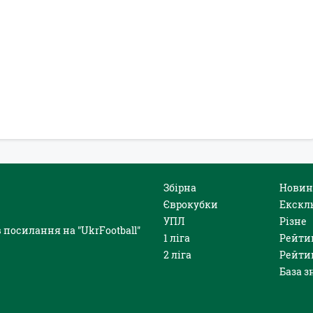
Збірна
Новин
Єврокубки
Екскл
УПЛ
Різне
 посилання на "UkrFootball"
1 ліга
Рейти
2 ліга
Рейти
База з