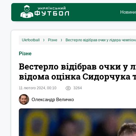
Новини
ukrfootball
різне
Вестерло відібрав очки у лідера чемпіон
Різне
Вестерло відібрав очки у л
відома оцінка Сидорчука т
11 лютого 2024, 00:10
3264
Олександр Величко