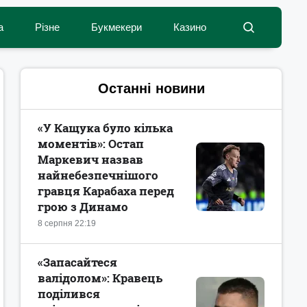
а
Різне
Букмекери
Казино
Останні новини
«У Кащука було кілька
моментів»: Остап
Маркевич назвав
найнебезпечнішого
гравця Карабаха перед
грою з Динамо
8 серпня 22:19
«Запасайтеся
валідолом»: Кравець
поділився