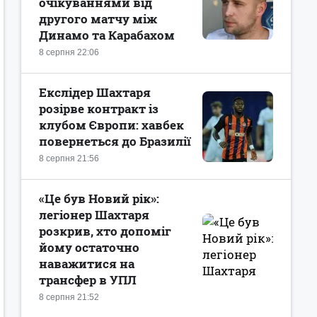
очікуваннями від
другого матчу між
Динамо та Карабахом
8 серпня 22:06
Екслідер Шахтаря
розірве контракт із
клубом Європи: хавбек
повернеться до Бразилії
8 серпня 21:56
«Це був Новий рік»:
легіонер Шахтаря
розкрив, хто допоміг
йому остаточно
наважитися на
трансфер в УПЛ
8 серпня 21:52