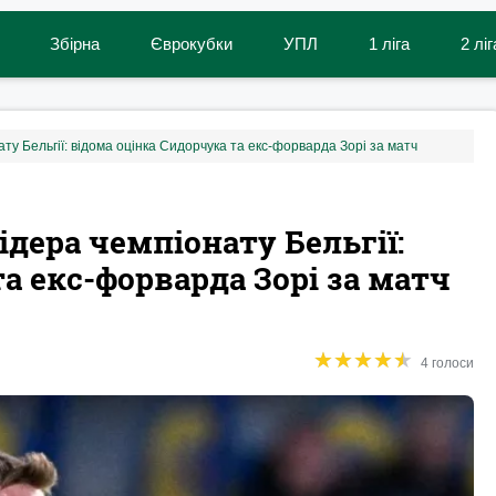
Збірна
Єврокубки
УПЛ
1 ліга
2 ліг
ату Бельгії: відома оцінка Сидорчука та екс-форварда Зорі за матч
ідера чемпіонату Бельгії:
а екс-форварда Зорі за матч
★
★
★
★
★
★
★
★
★
★
4 голоси