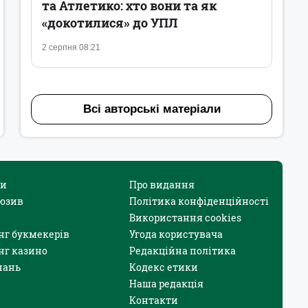
та Атлетико: хто вони та як
«докотилися» до УПЛ
2 серпня 08:21
Всі авторські матеріали
и
Про видання
юзив
Політика конфіденційності
Використання cookies
нг букмекерів
Угода користувача
нг казино
Редакційна політика
нань
Кодекс етики
Наша редакція
Контакти