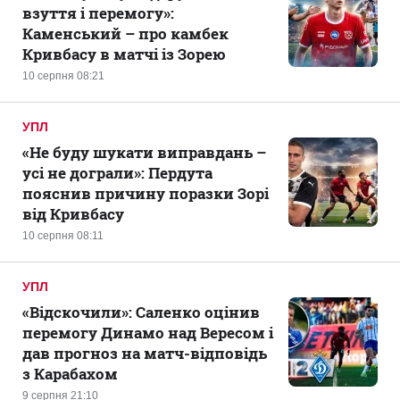
взуття і перемогу»:
Каменський – про камбек
Кривбасу в матчі із Зорею
10 серпня 08:21
УПЛ
«Не буду шукати виправдань –
усі не дограли»: Пердута
пояснив причину поразки Зорі
від Кривбасу
10 серпня 08:11
УПЛ
«Відскочили»: Саленко оцінив
перемогу Динамо над Вересом і
дав прогноз на матч-відповідь
з Карабахом
9 серпня 21:10