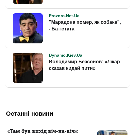
Останні новини
«Там був вихід віч-на-віч»: