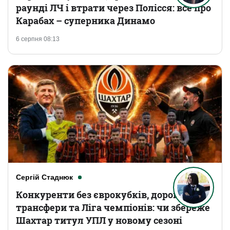
раунді ЛЧ і втрати через Полісся: все про
Карабах – суперника Динамо
6 серпня 08:13
Сергій Стаднюк
Конкуренти без єврокубків, дорогі
трансфери та Ліга чемпіонів: чи збереже
Шахтар титул УПЛ у новому сезоні