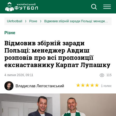
Новини
ukrfootball
різне
Відмовив збірній заради Польщі: менеджер Авдиш розповів про всі пропозиції екснаставнику Карпат Лупашку
Різне
Збірна
Відмовив збірній заради
Єврокубки
Польщі: менеджер Авдиш
розповів про всі пропозиції
УПЛ
екснаставнику Карпат Лупашку
1 ліга
4 липня 2026, 09:11
115
★
★
★
★
★
★
★
★
★
★
Владислав Лютостанський
1 голос
2 ліга
Різне
Букмекери