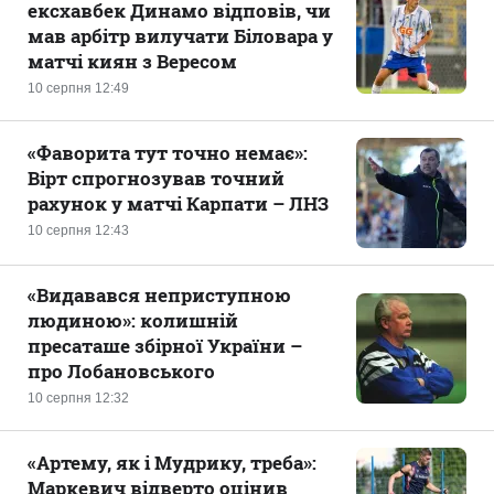
ексхавбек Динамо відповів, чи
мав арбітр вилучати Біловара у
матчі киян з Вересом
10 серпня 12:49
«Фаворита тут точно немає»:
Вірт спрогнозував точний
рахунок у матчі Карпати – ЛНЗ
10 серпня 12:43
«Видавався неприступною
людиною»: колишній
пресаташе збірної України –
про Лобановського
10 серпня 12:32
«Артему, як і Мудрику, треба»:
Маркевич відверто оцінив