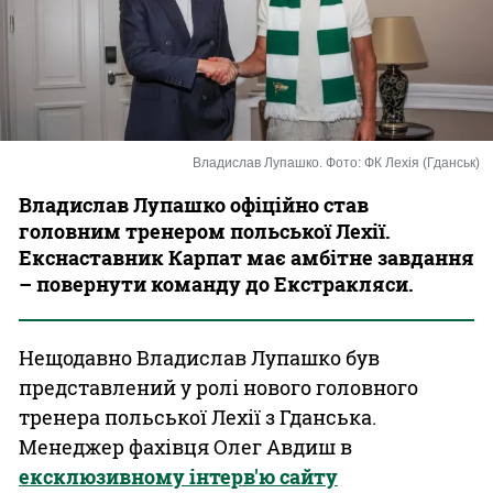
Казино
Владислав Лупашко. Фото: ФК Лехія (Гданськ)
Владислав Лупашко офіційно став
головним тренером польської Лехії.
Екснаставник Карпат має амбітне завдання
– повернути команду до Екстракляси.
Нещодавно Владислав Лупашко був
представлений у ролі нового головного
тренера польської Лехії з Гданська.
Менеджер фахівця Олег Авдиш в
ексклюзивному інтерв'ю сайту