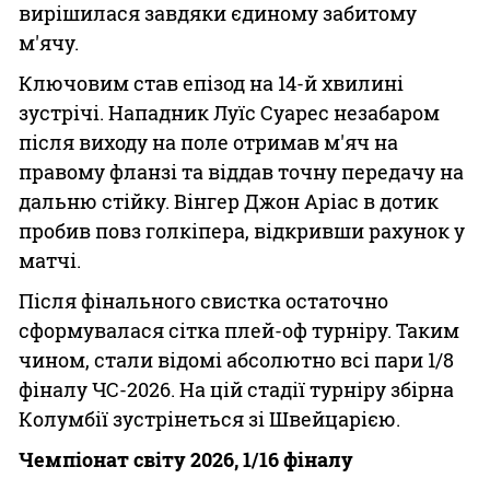
вирішилася завдяки єдиному забитому
м'ячу.
Ключовим став епізод на 14-й хвилині
зустрічі. Нападник Луїс Суарес незабаром
після виходу на поле отримав м'яч на
правому фланзі та віддав точну передачу на
дальню стійку. Вінгер Джон Аріас в дотик
пробив повз голкіпера, відкривши рахунок у
матчі.
Після фінального свистка остаточно
сформувалася сітка плей-оф турніру. Таким
чином, стали відомі абсолютно всі пари 1/8
фіналу ЧС-2026. На цій стадії турніру збірна
Колумбії зустрінеться зі Швейцарією.
Чемпіонат світу 2026, 1/16 фіналу