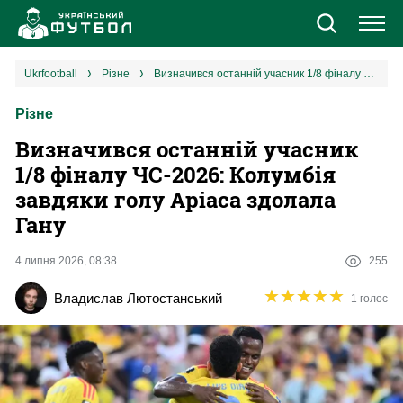
Новини
ukrfootball
різне
Визначився останній учасник 1/8 фіналу ЧС-2026: Колумбія завдяки голу Аріаса здолала Гану
Різне
Збірна
Визначився останній учасник
Єврокубки
1/8 фіналу ЧС-2026: Колумбія
завдяки голу Аріаса здолала
УПЛ
Гану
1 ліга
4 липня 2026, 08:38
255
★
★
★
★
★
★
★
★
★
★
Владислав Лютостанський
1 голос
2 ліга
Різне
Букмекери