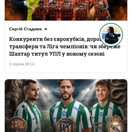
Сергій Стаднюк
Конкуренти без єврокубків, дорогі
трансфери та Ліга чемпіонів: чи збереже
Шахтар титул УПЛ у новому сезоні
3 серпня 08:14