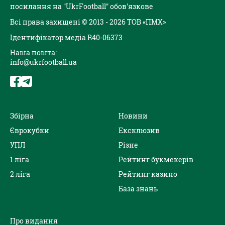
посилання на "UkrFootball" обов'язкове
Всі права захищені © 2013 - 2026 ТОВ «ПМХ»
Ідентифікатор медіа R40-06373
Наша пошта:
info@ukrfootball.ua
Збірна
Новини
Єврокубки
Ексклюзив
УПЛ
Різне
1 ліга
Рейтинг букмекерів
2 ліга
Рейтинг казино
База знань
Про видання