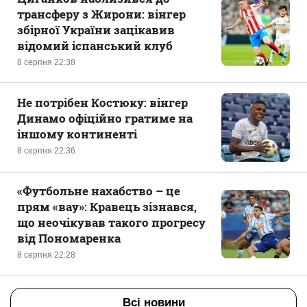
трансферу з Жирони: вінгер
збірної України зацікавив
відомий іспанський клуб
8 серпня 22:38
Не потрібен Костюку: вінгер
Динамо офіційно гратиме на
іншому континенті
8 серпня 22:36
«Футбольне нахабство – це
прям «вау»: Кравець зізнався,
що неочікував такого прогресу
від Пономаренка
8 серпня 22:28
Всі новини