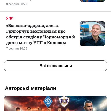
8 серпня 08:22
УПЛ
«Всі живі-здорові, але...»:
Григорчук висловився про
обстріл стадіону Чорноморця й
долю матчу УПЛ з Колосом
7 серпня 16:59
Всі ексклюзиви
Авторські матеріали