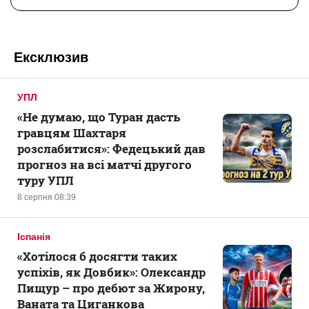
Ексклюзив
УПЛ
«Не думаю, що Туран дасть
гравцям Шахтаря
розслабитися»: Федецький дав
прогноз на всі матчі другого
туру УПЛ
8 серпня 08:39
Іспанія
«Хотілося б досягти таких
успіхів, як Довбик»: Олександр
Пищур – про дебют за Жирону,
Ваната та Циганкова