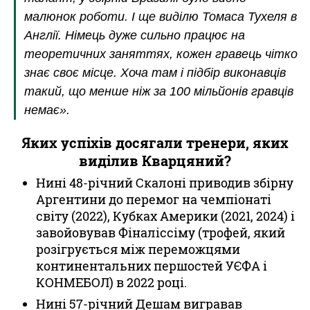
малюнок роботи. І ще виділю Томаса Тухеля в
Англії. Німець дуже сильно працює на
теоретичних заняттях, кожен гравець чітко
знає своє місце. Хоча там і підбір виконавців
такий, що менше ніж за 100 мільйонів гравців
немає».
Яких успіхів досягали тренери, яких
виділив Кварцяний?
Нині 48-річний Скалоні приводив збірну
Аргентини до перемог на чемпіонаті
світу (2022), Кубках Америки (2021, 2024) і
завойовував Фіналіссіму (трофей, який
розігрується між переможцями
континентальних першостей УЄФА і
КОНМЕБОЛ) в 2022 році.
Нині 57-річний Дешам вигравав