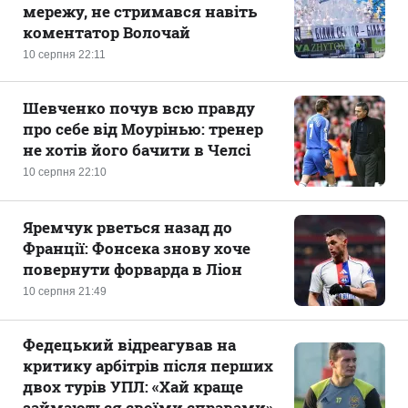
мережу, не стримався навіть
коментатор Волочай
10 серпня 22:11
Шевченко почув всю правду
про себе від Моурінью: тренер
не хотів його бачити в Челсі
10 серпня 22:10
Яремчук рветься назад до
Франції: Фонсека знову хоче
повернути форварда в Ліон
10 серпня 21:49
Федецький відреагував на
критику арбітрів після перших
двох турів УПЛ: «Хай краще
займаються своїми справами»