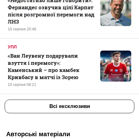
«Недостатньо лише говорити»:
Фернандес озвучив цілі Карпат
після розгромної перемоги над
ЛНЗ
10 серпня 20:46
УПЛ
«Ван Леувену подарували
взуття і перемогу»:
Каменський – про камбек
Кривбасу в матчі із Зорею
10 серпня 08:21
Всі ексклюзиви
Авторські матеріали