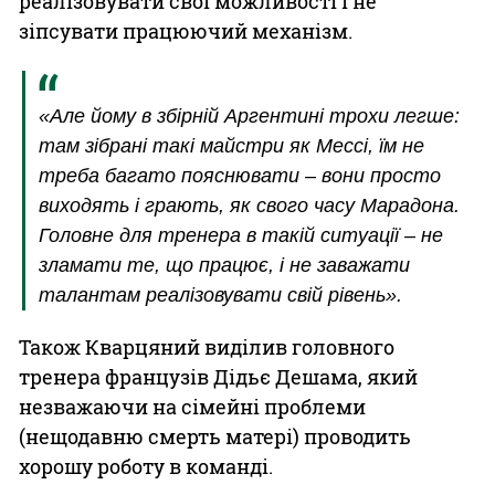
реалізовувати свої можливості і не
зіпсувати працюючий механізм.
«Але йому в збірній Аргентині трохи легше:
там зібрані такі майстри як Мессі, їм не
треба багато пояснювати – вони просто
виходять і грають, як свого часу Марадона.
Головне для тренера в такій ситуації – не
зламати те, що працює, і не заважати
талантам реалізовувати свій рівень».
Також Кварцяний виділив головного
тренера французів Дідьє Дешама, який
незважаючи на сімейні проблеми
(нещодавню смерть матері) проводить
хорошу роботу в команді.