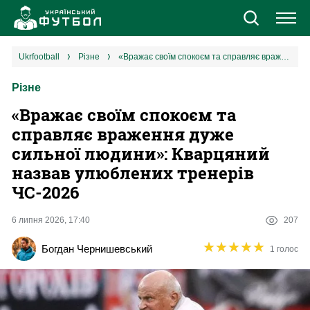
Новини
ukrfootball
різне
«Вражає своїм спокоєм та справляє враження дуже сильної людини»: Кварцяний назвав улюблених тренерів ЧС-2026
Різне
Збірна
«Вражає своїм спокоєм та
Єврокубки
справляє враження дуже
сильної людини»: Кварцяний
УПЛ
назвав улюблених тренерів
ЧС-2026
1 ліга
6 липня 2026, 17:40
207
2 ліга
★
★
★
★
★
★
★
★
★
★
Богдан Чернишевський
1 голос
Різне
Букмекери