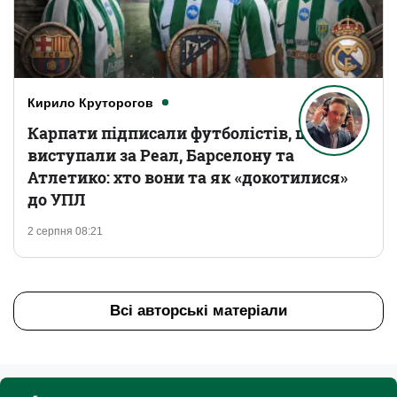
Кирило Круторогов
Карпати підписали футболістів, що
виступали за Реал, Барселону та
Атлетико: хто вони та як «докотилися»
до УПЛ
2 серпня 08:21
Всі авторські матеріали