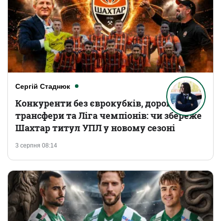
Сергій Стаднюк
Конкуренти без єврокубків, дорогі
трансфери та Ліга чемпіонів: чи збереже
Шахтар титул УПЛ у новому сезоні
3 серпня 08:14