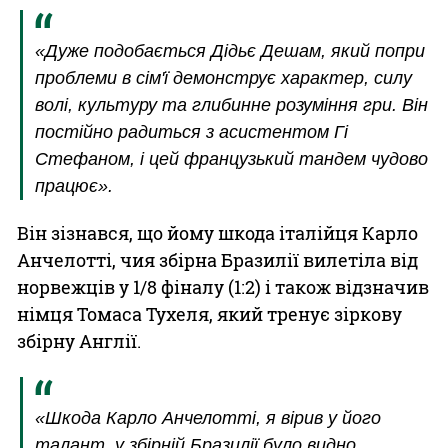
«Дуже подобається Дідьє Дешам, який попри
проблеми в сім'ї демонструє характер, силу
волі, культуру та глибинне розуміння гри. Він
постійно радиться з асистентом Гі
Стефаном, і цей французький тандем чудово
працює».
Він зізнався, що йому шкода італійця Карло
Анчелотті, чия збірна Бразилії вилетіла від
норвежців у 1/8 фіналу (1:2) і також відзначив
німця Томаса Тухеля, який тренує зіркову
збірну Англії.
«Шкода Карло Анчелотті, я вірив у його
талант, у збірній Бразилії було видно